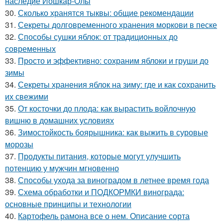
наследие Йошкар-Олы
30.
Сколько хранятся тыквы: общие рекомендации
31.
Секреты долговременного хранения моркови в песке
32.
Способы сушки яблок: от традиционных до
современных
33.
Просто и эффективно: сохраним яблоки и груши до
зимы
34.
Секреты хранения яблок на зиму: где и как сохранить
их свежими
35.
От косточки до плода: как вырастить войлочную
вишню в домашних условиях
36.
Зимостойкость боярышника: как выжить в суровые
морозы
37.
Продукты питания, которые могут улучшить
потенцию у мужчин мгновенно
38.
Способы ухода за виноградом в летнее время года
39.
Схема обработки и ПОДКОРМКИ винограда:
основные принципы и технологии
40.
Картофель рамона все о нем. Описание сорта