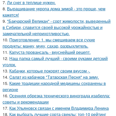
7.
Ли снег в теплице нужен.
8.
Выращивание укропа дома зимой - это проще, чем
кажется!
9.
"Бакчарский Великан" - сорт жимолости, выведенный
в Сибири, славится своей высокой урожайностью и
замечательной неприхотливостью.
10.
Приготовление: 1. мы смешиваем все сухие
продукты: манку, муку, сахар, разрыхлитель.
11.
Капуста провансаль - вкуснейший рецепт.
12.
Наш папка самый лучший - своими руками детский
уголок.
13.
Кабачки, которые покорят своим вкусом -.
14.
Caлaт из кaбaчкoв "Тaтapcкaя Пecня" нa зиму.
15.
Какие традиции народной медицины сохранены в
регионе
16.
Осенняя обрезка технического винограда изабелла:
советы и рекомендации
17.
Как Ульяновск связан с именем Владимира Ленина
18.
Как выбрать лучшие сорта свеклы: топ-10 рейтинг