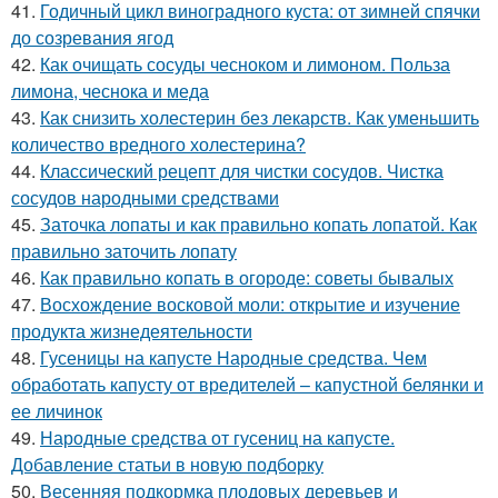
41.
Годичный цикл виноградного куста: от зимней спячки
до созревания ягод
42.
Как очищать сосуды чесноком и лимоном. Польза
лимона, чеснока и меда
43.
Как снизить холестерин без лекарств. Как уменьшить
количество вредного холестерина?
44.
Классический рецепт для чистки сосудов. Чистка
сосудов народными средствами
45.
Заточка лопаты и как правильно копать лопатой. Как
правильно заточить лопату
46.
Как правильно копать в огороде: советы бывалых
47.
Восхождение восковой моли: открытие и изучение
продукта жизнедеятельности
48.
Гусеницы на капусте Народные средства. Чем
обработать капусту от вредителей – капустной белянки и
ее личинок
49.
Народные средства от гусениц на капусте.
Добавление статьи в новую подборку
50.
Весенняя подкормка плодовых деревьев и