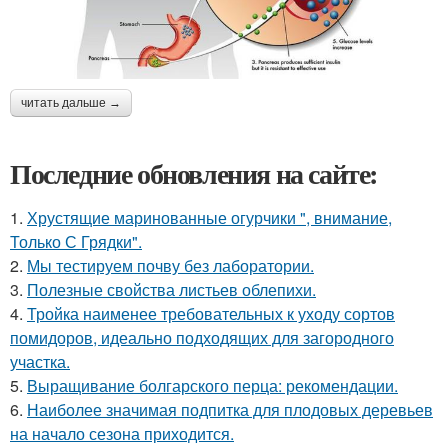
читать дальше →
Последние обновления на сайте:
1.
Хрустящие маринованные огурчики ", внимание,
Только С Грядки".
2.
Мы тестируем почву без лаборатории.
3.
Полезные свойства листьев облепихи.
4.
Тройка наименее требовательных к уходу сортов
помидоров, идеально подходящих для загородного
участка.
5.
Выращивание болгарского перца: рекомендации.
6.
Наиболее значимая подпитка для плодовых деревьев
на начало сезона приходится.