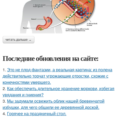
читать дальше →
Последние обновления на сайте:
1.
Это не плод фантазии, а реальная картина: из полена
действительно торчат угрожающие отростки, схожие с
конечностями умершего.
2.
Как обеспечить длительное хранение моркови, избегая
увядания и гниения?
3.
Мы задумали освежить облик нашей бревенчатой
избушки, для чего обшили ее деревянной доской.
4.
Горячее на праздничный стол.