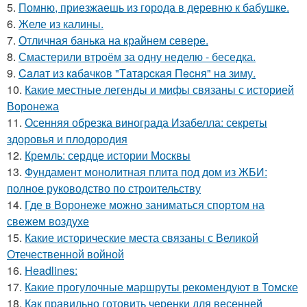
5.
Помню, приезжаешь из города в деревню к бабушке.
6.
Желе из калины.
7.
Отличная банька на крайнем севере.
8.
Смастерили втроём за одну неделю - беседка.
9.
Caлaт из кaбaчкoв "Тaтapcкaя Пecня" нa зиму.
10.
Какие местные легенды и мифы связаны с историей
Воронежа
11.
Осенняя обрезка винограда Изабелла: секреты
здоровья и плодородия
12.
Кремль: сердце истории Москвы
13.
Фундамент монолитная плита под дом из ЖБИ:
полное руководство по строительству
14.
Где в Воронеже можно заниматься спортом на
свежем воздухе
15.
Какие исторические места связаны с Великой
Отечественной войной
16.
Headlines:
17.
Какие прогулочные маршруты рекомендуют в Томске
18.
Как правильно готовить черенки для весенней