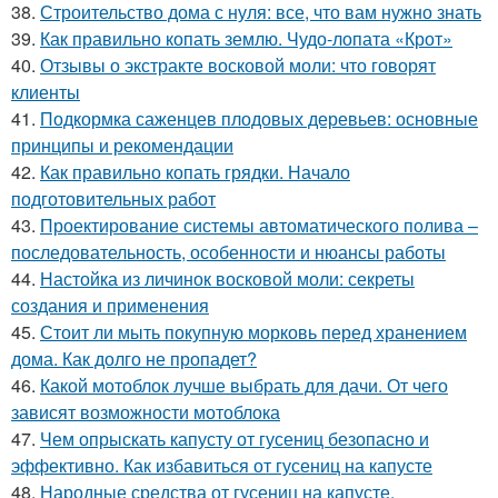
38.
Строительство дома с нуля: все, что вам нужно знать
39.
Как правильно копать землю. Чудо-лопата «Крот»
40.
Отзывы о экстракте восковой моли: что говорят
клиенты
41.
Подкормка саженцев плодовых деревьев: основные
принципы и рекомендации
42.
Как правильно копать грядки. Начало
подготовительных работ
43.
Проектирование системы автоматического полива –
последовательность, особенности и нюансы работы
44.
Настойка из личинок восковой моли: секреты
создания и применения
45.
Стоит ли мыть покупную морковь перед хранением
дома. Как долго не пропадет?
46.
Какой мотоблок лучше выбрать для дачи. От чего
зависят возможности мотоблока
47.
Чем опрыскать капусту от гусениц безопасно и
эффективно. Как избавиться от гусениц на капусте
48.
Народные средства от гусениц на капусте.