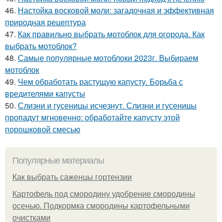
46.
Настойка восковой моли: загадочная и эффективная
природная рецептура
47.
Как правильно выбрать мотоблок для огорода. Как
выбрать мотоблок?
48.
Самые популярные мотоблоки 2023г. Выбираем
мотоблок
49.
Чем обработать растущую капусту. Борьба с
вредителями капусты
50.
Слизни и гусеницы исчезнут. Слизни и гусеницы
пропадут мгновенно: обработайте капусту этой
порошковой смесью
Популярные материалы
Как выбрать саженцы гортензии
Картофель под смородину удобрение смородины
осенью. Подкормка смородины картофельными
очистками