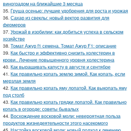
виноградом на ближайшие 3 месяца
35.
Груша осенью: лучшие удобрения для роста и урожая
36.
Сахар из свеклы: новый вектор развития для
фермеров
37.
Урожай в изобилии: как добиться успеха в сельском
хозяйстве
38.
Томат Ажур f1 семена. Томат Ажур F1: описание
39.
Как быстро и эффективно снизить холестерин в
крови.. Лечение повышенного уровня холестерина
40.
Как выращивать капусту в августе и сентябре
41.
Как правильно копать землю зимой. Как копать, если
мерзлая земля
42.
Как правильно копать яму лопатой. Как выкопать яму
под столб
43.
Как правильно копать грядки лопатой. Как правильно
копать в огороде: советы бывалых
44.
Восхождение восковой моли: невероятная польза
продуктов жизнедеятельности этого насекомого
45.
Настойка восковой моли: новый подход к лечению