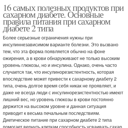
16 самых полезных продуктов при
Терапия при сахарном
Гестационный диабет
сахарном диабете. Основные
диабете
правила питания при сахарном
диабете 2 типа
Более серьезные ограничения нужны при
инсулиннезависимом варианте болезни. Это вызвано
тем, что эта форма появляется обычно на фоне
ожирения, а в крови обнаруживают не только высоким
уровень глюкозы, но и инсулина. Однако, очень часто
случается так, что инсулинорезистентность, которая
впоследствие может привести к сахарному диабету 2
типа, очень долгое время себя никак не проявляет, и
даже не всегда люди с инсулинорезистентностью имеют
лишний вес, но уровень глюкозы в крови постоянно
держится на высоком уровне и данная ситуация
приводит к весьма печальным последствиям.
Диетическое питание при сахарном диабете 2 типа
помогает вернуть клеткам способность усваивать сахар,