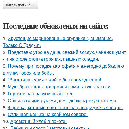
читать дальше →
Последние обновления на сайте:
1.
Хрустящие маринованные огурчики ", внимание,
Только С Грядки".
2.
Представь: утро на даче, свежий воздух, чайник шумит
- и на столе стопка горячих, пышных оладий.
3.
Почему при посадке картофеля я ежегодно добавляю
в лунку горох или бобы.
4.
"Заметили - уничтожайте без промедления!
5.
Муж, брат, свояк построили сами такую красоту.
6.
Горячее на праздничный стол.
7.
Обшил своими руками дом - делюсь результатом а.
8.
4 цветка, которые соит сеять на расаду уже в январе.
9.
Отличная банька на крайнем севере.
10.
Ароматный хлеб в пакете.
11.
Бабушкин способ заготовки свеклы -.