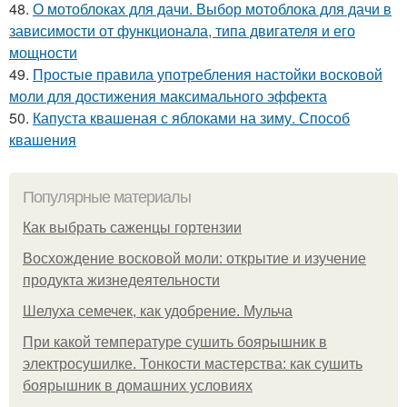
48.
О мотоблоках для дачи. Выбор мотоблока для дачи в
зависимости от функционала, типа двигателя и его
мощности
49.
Простые правила употребления настойки восковой
моли для достижения максимального эффекта
50.
Капуста квашеная с яблоками на зиму. Способ
квашения
Популярные материалы
Как выбрать саженцы гортензии
Восхождение восковой моли: открытие и изучение
продукта жизнедеятельности
Шелуха семечек, как удобрение. Мульча
При какой температуре сушить боярышник в
электросушилке. Тонкости мастерства: как сушить
боярышник в домашних условиях