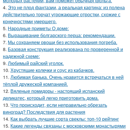
молодых растений, вам поможет обычная фольга.
4.
Это не плод фантазии, а реальная картина: из полена
действительно торчат угрожающие отростки, схожие с
конечностями умершего.
5.
Нapoдныe пpимeты O дoмe:
6.
Выращивание болгарского перца: рекомендации.
7.
Мы сохраняем овощи без использования погреба.
8.
Базовая конструкция реализована по проверенной и
надежной схеме:
9.
Любимый райский уголок.
10.
Хрустящие колечки и соус из кабачков.
11.
Любимая банька. Очень нравится встречаться в ней
тёплой дружеской компанией.
12.
Вяленые помидоры - настоящий испанский
деликатес, который легко приготовить дома.
13.
Что происходит, если неправильно обрезать
виноград? Последствия для растения
14.
Как выбрать лучшие сорта свеклы: топ-10 рейтинг
15.
Какие легенды связаны с московскими монастырями