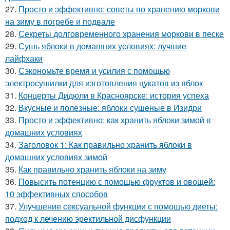
27.
Просто и эффективно: советы по хранению моркови
на зиму в погребе и подвале
28.
Секреты долговременного хранения моркови в песке
29.
Сушь яблоки в домашних условиях: лучшие
лайфхаки
30.
Сэкономьте время и усилия с помощью
электросушилки для изготовления цукатов из яблок
31.
Концерты Дидюли в Красноярске: история успеха
32.
Вкусные и полезные: яблоки сушеные в Изидри
33.
Просто и эффективно: как хранить яблоки зимой в
домашних условиях
34.
Заголовок 1: Как правильно хранить яблоки в
домашних условиях зимой
35.
Как правильно хранить яблоки на зиму
36.
Повысить потенцию с помощью фруктов и овощей:
10 эффективных способов
37.
Улучшение сексуальной функции с помощью диеты:
подход к лечению эректильной дисфункции