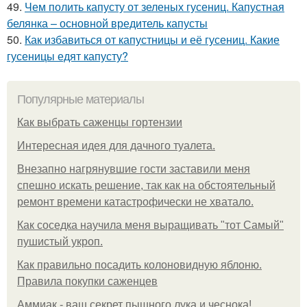
49.
Чем полить капусту от зеленых гусениц. Капустная
белянка – основной вредитель капусты
50.
Как избавиться от капустницы и её гусениц. Какие
гусеницы едят капусту?
Популярные материалы
Как выбрать саженцы гортензии
Интересная идея для дачного туалета.
Внезапно нагрянувшие гости заставили меня
спешно искать решение, так как на обстоятельный
ремонт времени катастрофически не хватало.
Как соседка научила меня выращивать "тот Самый"
пушистый укроп.
Как правильно посадить колоновидную яблоню.
Правила покупки саженцев
Аммиак - ваш секрет пышного лука и чеснока!