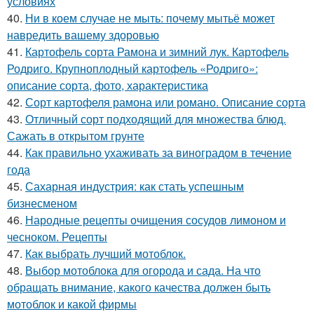
условиях
40.
Ни в коем случае не мыть: почему мытьё может
навредить вашему здоровью
41.
Картофель сорта Рамона и зимний лук. Картофель
Родриго. Крупноплодный картофель «Родриго»:
описание сорта, фото, характеристика
42.
Сорт картофеля рамона или романо. Описание сорта
43.
Отличный сорт подходящий для множества блюд.
Сажать в открытом грунте
44.
Как правильно ухаживать за виноградом в течение
года
45.
Сахарная индустрия: как стать успешным
бизнесменом
46.
Народные рецепты очищения сосудов лимоном и
чесноком. Рецепты
47.
Как выбрать лучший мотоблок.
48.
Выбор мотоблока для огорода и сада. На что
обращать внимание, какого качества должен быть
мотоблок и какой фирмы