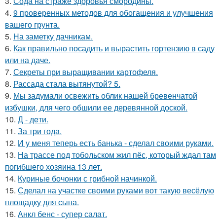
3.
Сода на страже здоровья смородины.
4.
9 проверенных методов для обогащения и улучшения
вашего грунта.
5.
На заметку дачникам.
6.
Как правильно посадить и вырастить гортензию в саду
или на даче.
7.
Секреты при выращивании картофеля.
8.
Рассада стала вытянутой? 5.
9.
Мы задумали освежить облик нашей бревенчатой
избушки, для чего обшили ее деревянной доской.
10.
Д - дeти.
11.
За три года.
12.
И у меня теперь есть банька - сделал своими руками.
13.
На трассе под тобольском жил пёс, который ждал там
погибшего хозяина 13 лет.
14.
Куриные бочонки с грибной начинкой.
15.
Сделал на участке своими руками вот такую весёлую
площадку для сына.
16.
Анкл бенс - супер салат.