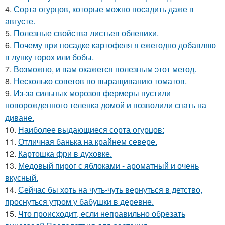
4.
Сорта огурцов, которые можно посадить даже в
августе.
5.
Полезные свойства листьев облепихи.
6.
Почему при посадке картофеля я ежегодно добавляю
в лунку горох или бобы.
7.
Возможно, и вам окажется полезным этот метод.
8.
Несколько советов по выращиванию томатов.
9.
Из-за сильных морозов фермеры пустили
новорожденного теленка домой и позволили спать на
диване.
10.
Наиболее выдающиеся сорта огурцов:
11.
Отличная банька на крайнем севере.
12.
Картошка фри в духовке.
13.
Медовый пирог с яблоками - ароматный и очень
вкусный.
14.
Сейчас бы хоть на чуть-чуть вернуться в детство,
проснуться утром у бабушки в деревне.
15.
Что происходит, если неправильно обрезать