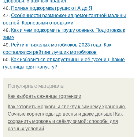
здоровья: 6 важных правил
46.
Полная подкормка груши: от А до Я
47.
Особенности размножения ремонтантной малины
весной. Корневыми отводками
48.
Как и чем подкормить грушу осенью. Подготовка к
зиме
49.
Рейтинг тяжелых мотоблоков 2023 года. Как
составлялся рейтинг лучших мотоблоков
50.
Как избавиться от капустницы и её гусениц. Какие
гусеницы едят капусту?
Популярные материалы
Как выбрать саженцы гортензии
Как готовить морковь и свеклу к зимнему хранению.
Сочные корнеплоды до весны и даже дольше! Как
сохранить морковь и свёклу зимой: способы для
разных условий