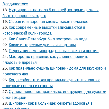
Владивостоке
18.
Нутрициолог назвала 5 овощей, которые должны
быть в рационе каждого
19.
Сырая или вареная свекла: какая полезнее
20.
Как современные высотки вписываются в
исторический облик города
21.
Как Санкт-Петербург был построен на воде
22.
Какие интересные улицы и кварталы
23.
Пересаживаем виноград осенью: все за и против
24.
Мастерство прививки: как успешно привить
плодовые деревья
25.
Как правильно сушить шиповник дома для вкусного и
полезного чая
26.
Когда собирать и как правильно сушить шиповник:
полезные советы и секреты
27.
Сушим шиповник правильно: инструкция для духовки
с конвекцией
28.
Шиповник как в больнице: секреты здоровья в
каждом бутоне