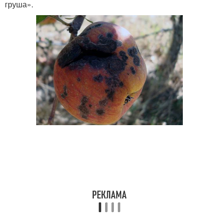
груша».