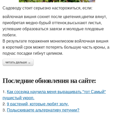
Садоводу стоит серьезно насторожиться, если:
войлочная вишня сохнет после цветения,цветки вянут,
приобретая медно-бурый оттенок,высыхают листья,
успевшие образоваться завязи и молодые плодовые
побеги.
В результате поражения монилиозом войлочная вишня
в короткий срок может потерять большую часть кроны, а
подчас посадки гибнут целиком.
читать дальше →
Последние обновления на сайте:
1.
Как соседка научила меня выращивать "тот Самый"
пушистый укроп.
2.
9 растений, которые любят золу.
3.
Подыскиваете альтернативу петунии?