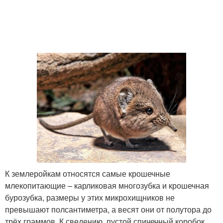
К землеройкам относятся самые крошечные
млекопитающие – карликовая многозубка и крошечная
бурозубка, размеры у этих микрохищников не
превышают полсантиметра, а весят они от полутора до
трёх граммов. К сведению, пустой спичечный коробок