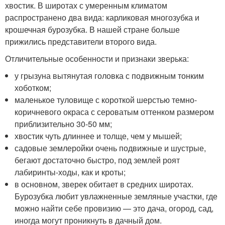
хвостик. В широтах с умеренным климатом
распространено два вида: карликовая многозубка и
крошечная бурозубка. В нашей стране больше
прижились представители второго вида.
Отличительные особенности и признаки зверька:
у грызуна вытянутая головка с подвижным тонким
хоботком;
маленькое туловище с короткой шерстью темно-
коричневого окраса с сероватым оттенком размером
приблизительно 30-50 мм;
хвостик чуть длиннее и толще, чем у мышей;
садовые землеройки очень подвижные и шустрые,
бегают достаточно быстро, под землей роят
лабиринты-ходы, как и кроты;
в основном, зверек обитает в средних широтах.
Бурозубка любит увлажненные земляные участки, где
можно найти себе провизию — это дача, огород, сад,
иногда могут проникнуть в дачный дом.