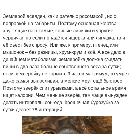
Землерой всеяден, как и ратель с росомахой , но с
поправкой на габариты. Поэтому основная жертва -
хрустящие насекомые, сочные личинки и упругие
червячки, но если попадётся ящерка или лягушка, то и
её съест без спросу. Или же, к примеру, птенец или
мышонок – без разницы, хрум-хрум и всё. А всё дело в
дичайшем метаболизме, землеройка должна съедать
пищи в два раза больше собственного веса за сутки;
если землеройку не кормить 9 часов максимум, то умрёт
даже самая выносливая, а мелкие мрут ещё быстрее.
Поэтому зверёк спит урывками, а всё остальное время
ищет калории. Чем меньше зверёк, тем чаще вынужден
делать интервалы сон-еда. Крошечная бурозубка за
сутки делает 78 интераций.