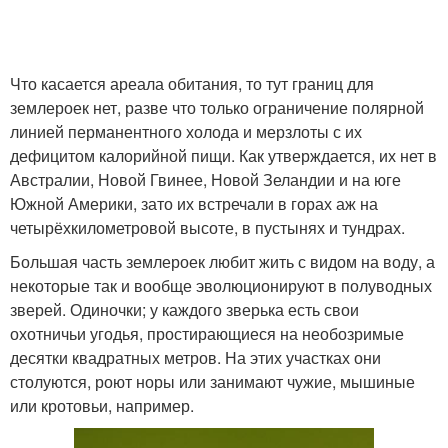
Что касается ареала обитания, то тут границ для
землероек нет, разве что только ограничение полярной
линией перманентного холода и мерзлоты с их
дефицитом калорийной пищи. Как утверждается, их нет в
Австралии, Новой Гвинее, Новой Зеландии и на юге
Южной Америки, зато их встречали в горах аж на
четырёхкилометровой высоте, в пустынях и тундрах.
Большая часть землероек любит жить с видом на воду, а
некоторые так и вообще эволюционируют в полуводных
зверей. Одиночки; у каждого зверька есть свои
охотничьи угодья, простирающиеся на необозримые
десятки квадратных метров. На этих участках они
столуются, роют норы или занимают чужие, мышиные
или кротовьи, например.