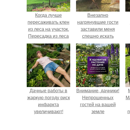
Когда лучше
Внезапно
пересаживать клен
нагрянувшие гости
из леса на участок.
заставили меня
Пересадка из леса
спешно искать
решение, так как на
обстоятельный
ремонт времени
катастрофически не
хватало.
Дачные работы в
Внимание, дачники!
жаркую погоду риск
Непрошенных
М
инфаркта
гостей на вашей
увеличивают!
земле
п
остерегайтесь!