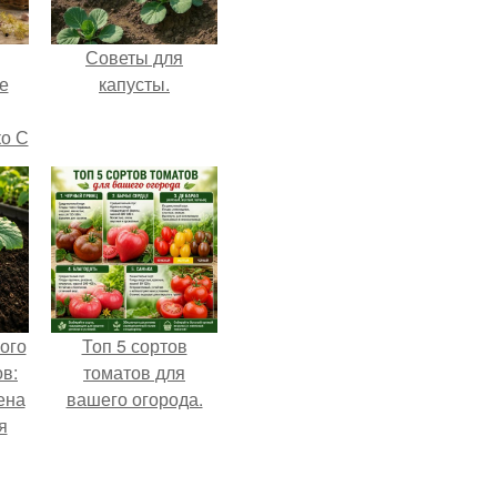
Советы для
е
капусты.
ко С
ого
Топ 5 сортов
в:
томатов для
ена
вашего огорода.
я
о