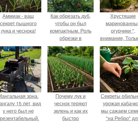
Аммиак - ваш
Как обрезать дуб,
Хрустящие
секрет пышного
чтобы он был
маринованны
лука и чеснока!
компактным. Роль
огурчики ",
обрезки в
внимание, Толь
формировании
Грядки".
кроны
Мангальная зона.
Почему лук и
Секреты обильн
ангалу 15 лет, вид
чеснок теряют
урожая кабачко
у него был не
зелень и как их
мы сажаем сем
резентабельный.
быстро
"на Ребро" дл
реанимировать.
максимальног
эффекта.