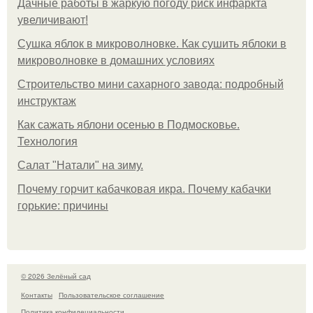
Дачные работы в жаркую погоду риск инфаркта
увеличивают!
Сушка яблок в микроволновке. Как сушить яблоки в
микроволновке в домашних условиях
Строительство мини сахарного завода: подробный
инструктаж
Как сажать яблони осенью в Подмосковье.
Технология
Caлaт "Нaтaли" нa зиму.
Почему горчит кабачковая икра. Почему кабачки
горькие: причины
© 2026 Зелёный сад
Контакты
Пользовательское соглашение
Политика конфидециальности