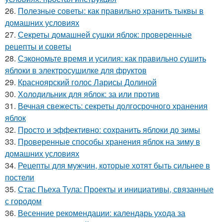
26.
Полезные советы: как правильно хранить тыквы в
домашних условиях
27.
Секреты домашней сушки яблок: проверенные
рецепты и советы
28.
Сэкономьте время и усилия: как правильно сушить
яблоки в электросушилке для фруктов
29.
Красноярский голос Ларисы Долиной
30.
Холодильник для яблок: за или против
31.
Вечная свежесть: секреты долгосрочного хранения
яблок
32.
Просто и эффективно: сохранить яблоки до зимы
33.
Проверенные способы хранения яблок на зиму в
домашних условиях
34.
Рецепты для мужчин, которые хотят быть сильнее в
постели
35.
Стас Пьеха Тула: Проекты и инициативы, связанные
с городом
36.
Весенние рекомендации: календарь ухода за