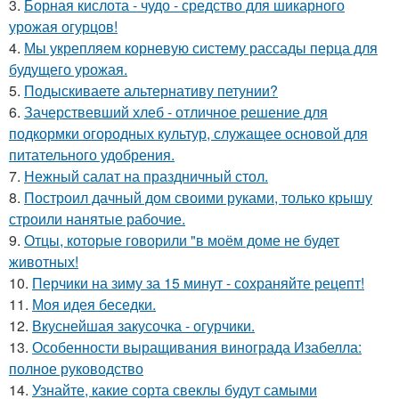
3.
Борная кислота - чудо - средство для шикарного
урожая огурцов!
4.
Мы укрепляем корневую систему рассады перца для
будущего урожая.
5.
Подыскиваете альтернативу петунии?
6.
Зачерствевший хлеб - отличное решение для
подкормки огородных культур, служащее основой для
питательного удобрения.
7.
Нежный салат на праздничный стол.
8.
Построил дачный дом своими руками, только крышу
строили нанятые рабочие.
9.
Отцы, которые говорили "в моём доме не будет
животных!
10.
Перчики на зиму за 15 минут - сохраняйте рецепт!
11.
Моя идея беседки.
12.
Вкуснейшая закусочка - огурчики.
13.
Особенности выращивания винограда Изабелла:
полное руководство
14.
Узнайте, какие сорта свеклы будут самыми