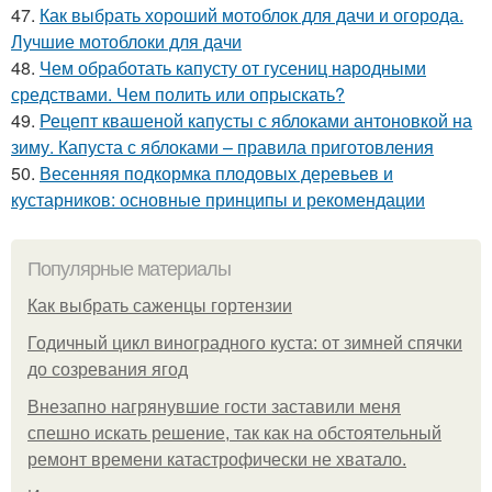
47.
Как выбрать хороший мотоблок для дачи и огорода.
Лучшие мотоблоки для дачи
48.
Чем обработать капусту от гусениц народными
средствами. Чем полить или опрыскать?
49.
Рецепт квашеной капусты с яблоками антоновкой на
зиму. Капуста с яблоками – правила приготовления
50.
Весенняя подкормка плодовых деревьев и
кустарников: основные принципы и рекомендации
Популярные материалы
Как выбрать саженцы гортензии
Годичный цикл виноградного куста: от зимней спячки
до созревания ягод
Внезапно нагрянувшие гости заставили меня
спешно искать решение, так как на обстоятельный
ремонт времени катастрофически не хватало.