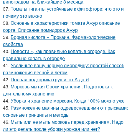
виноградом на ближайшие 3 месяца
37.
Томаты гиганты устойчивые к фитофторе: что это и
почему это важно
38.
Основные характеристики томата Ажур описание
сорта. Описание помидоров Ажур
39.
Борная кислота + Прокаин. Фармакологические
свойства
40.
Новости », как правильно копать в огороде. Как
правильно копать в огороде
41.
Увеличьте вашу черную смородину: простой способ
размножения весной и летом
42.
Полная подкормка груши: от А до Я
43.
Морковь мытая Сроки хранения. Подготовка к
длительному хранению
44.
Уборка и хранение моркови. Когда 100% можно уже
45.
Размножение малины одревесневшими отпрысками:
основные принципы и методы
46.
Мыть или не мыть морковь перед хранением. Надо
ли это делать после уборки урожая или нет?