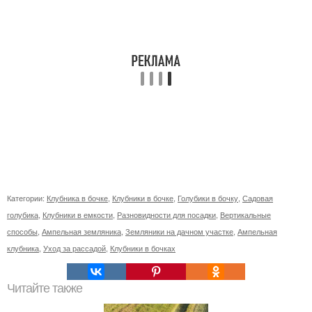
Категории:
Клубника в бочке
,
Клубники в бочке
,
Голубики в бочку
,
Садовая
голубика
,
Клубники в емкости
,
Разновидности для посадки
,
Вертикальные
способы
,
Ампельная земляника
,
Земляники на дачном участке
,
Ампельная
клубника
,
Уход за рассадой
,
Клубники в бочках
Читайте также