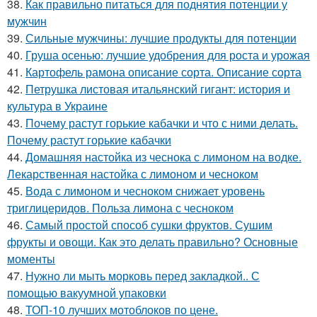
38.
Как правильно питаться для поднятия потенции у
мужчин
39.
Сильные мужчины: лучшие продукты для потенции
40.
Груша осенью: лучшие удобрения для роста и урожая
41.
Картофель рамона описание сорта. Описание сорта
42.
Петрушка листовая итальянский гигант: история и
культура в Украине
43.
Почему растут горькие кабачки и что с ними делать.
Почему растут горькие кабачки
44.
Домашняя настойка из чеснока с лимоном на водке.
Лекарственная настойка с лимоном и чесноком
45.
Вода с лимоном и чесноком снижает уровень
триглицеридов. Польза лимона с чесноком
46.
Самый простой способ сушки фруктов. Сушим
фрукты и овощи. Как это делать правильно? Основные
моменты
47.
Нужно ли мыть морковь перед закладкой.. С
помощью вакуумной упаковки
48.
ТОП-10 лучших мотоблоков по цене.