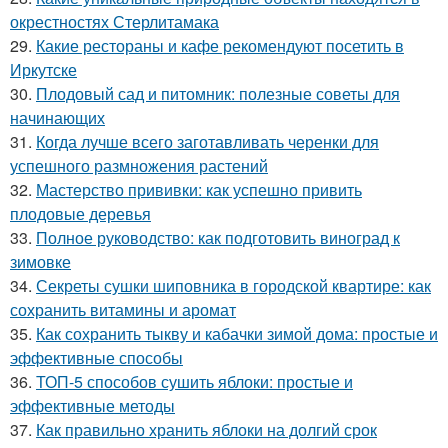
окрестностях Стерлитамака
29.
Какие рестораны и кафе рекомендуют посетить в
Иркутске
30.
Плодовый сад и питомник: полезные советы для
начинающих
31.
Когда лучше всего заготавливать черенки для
успешного размножения растений
32.
Мастерство прививки: как успешно привить
плодовые деревья
33.
Полное руководство: как подготовить виноград к
зимовке
34.
Секреты сушки шиповника в городской квартире: как
сохранить витамины и аромат
35.
Как сохранить тыкву и кабачки зимой дома: простые и
эффективные способы
36.
ТОП-5 способов сушить яблоки: простые и
эффективные методы
37.
Как правильно хранить яблоки на долгий срок