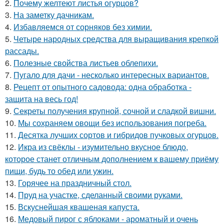
2.
Почему желтеют листья огурцов?
3.
На заметку дачникам.
4.
Избавляемся от сорняков без химии.
5.
Четыре народных средства для выращивания крепкой
рассады.
6.
Полезные свойства листьев облепихи.
7.
Пугало для дачи - несколько интересных вариантов.
8.
Рецепт от опытного садовода: одна обработка -
защита на весь год!
9.
Секреты получения крупной, сочной и сладкой вишни.
10.
Мы сохраняем овощи без использования погреба.
11.
Десятка лучших сортов и гибридов пучковых огурцов.
12.
Икра из свёклы - изумительно вкусное блюдо,
которое станет отличным дополнением к вашему приёму
пищи, будь то обед или ужин.
13.
Горячее на праздничный стол.
14.
Пруд на участке, сделанный своими руками.
15.
Вскуснейшая квашеная капуста.
16.
Медовый пирог с яблоками - ароматный и очень