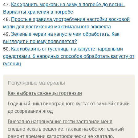
47.
Как хранить морковь на зиму в погребе до весны.
Варианты хранения в погребе
48.
Простые правила употребления настойки восковой
моли для достижения максимального эффекта
49.
Зеленые черви на капусте чем обработать. Как
выглядит и почему появляется?
50.
Как избавить от гусеницы на капусте народными
средствами. 5 народных способов обработать капусту от
гусениц
Популярные материалы
Как выбрать саженцы гортензии
Годичный цикл виноградного куста: от зимней спячки
до созревания ягод
Внезапно нагрянувшие гости заставили меня
спешно искать решение, так как на обстоятельный
ремонт времени катастрофически не хватало.