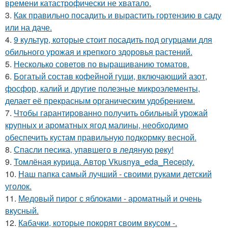
времени катастрофически не хватало.
3.
Как правильно посадить и вырастить гортензию в саду
или на даче.
4.
9 культур, которые стоит посадить под огурцами для
обильного урожая и крепкого здоровья растений.
5.
Несколько советов по выращиванию томатов.
6.
Богатый состав кофейной гущи, включающий азот,
фосфор, калий и другие полезные микроэлементы,
делает её прекрасным органическим удобрением.
7.
Чтобы гарантированно получить обильный урожай
крупных и ароматных ягод малины, необходимо
обеспечить кустам правильную подкормку весной.
8.
Спасли песика, упaвшего в ледяную рeку!
9.
Томлёная курица. Автор Vkusnya_eda_Recepty.
10.
Наш папка самый лучший - своими руками детский
уголок.
11.
Медовый пирог с яблоками - ароматный и очень
вкусный.
12.
Кабачки, которые покорят своим вкусом -.