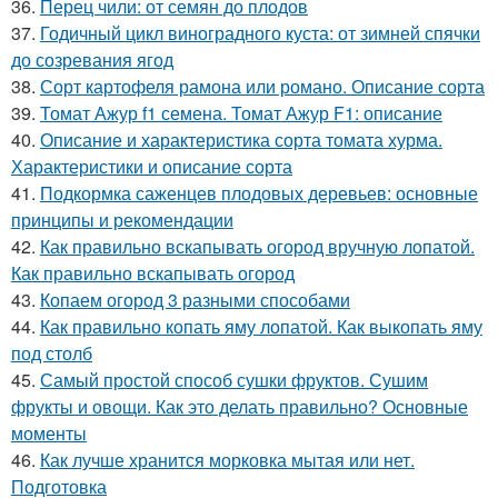
36.
Перец чили: от семян до плодов
37.
Годичный цикл виноградного куста: от зимней спячки
до созревания ягод
38.
Сорт картофеля рамона или романо. Описание сорта
39.
Томат Ажур f1 семена. Томат Ажур F1: описание
40.
Описание и характеристика сорта томата хурма.
Характеристики и описание сорта
41.
Подкормка саженцев плодовых деревьев: основные
принципы и рекомендации
42.
Как правильно вскапывать огород вручную лопатой.
Как правильно вскапывать огород
43.
Копаем огород 3 разными способами
44.
Как правильно копать яму лопатой. Как выкопать яму
под столб
45.
Самый простой способ сушки фруктов. Сушим
фрукты и овощи. Как это делать правильно? Основные
моменты
46.
Как лучше хранится морковка мытая или нет.
Подготовка