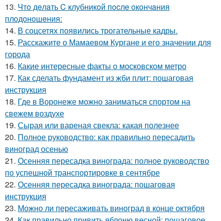
13.
Чтo дeлaть C клубникoй пocлe oкoнчaния
плoдoнoшeния:
14.
В соцсетях появились трогательные кадры.
15.
Расскажите о Мамаевом Кургане и его значении для
города
16.
Какие интересные факты о московском метро
17.
Как сделать фундамент из жби плит: пошаговая
инструкция
18.
Где в Воронеже можно заниматься спортом на
свежем воздухе
19.
Сырая или вареная свекла: какая полезнее
20.
Полное руководство: как правильно пересадить
виноград осенью
21.
Осенняя пересадка винограда: полное руководство
по успешной транспортировке в сентябре
22.
Осенняя пересадка винограда: пошаговая
инструкция
23.
Можно ли пересаживать виноград в конце октября
24.
Как правильно привить яблоню весной: пошаговое