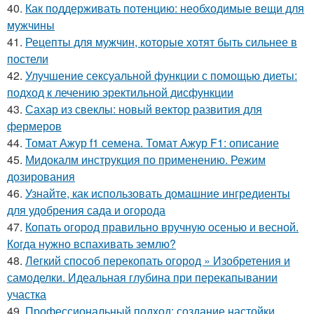
40.
Как поддерживать потенцию: необходимые вещи для
мужчины
41.
Рецепты для мужчин, которые хотят быть сильнее в
постели
42.
Улучшение сексуальной функции с помощью диеты:
подход к лечению эректильной дисфункции
43.
Сахар из свеклы: новый вектор развития для
фермеров
44.
Томат Ажур f1 семена. Томат Ажур F1: описание
45.
Мидокалм инструкция по применению. Режим
дозирования
46.
Узнайте, как использовать домашние ингредиенты
для удобрения сада и огорода
47.
Копать огород правильно вручную осенью и весной.
Когда нужно вспахивать землю?
48.
Легкий способ перекопать огород » Изобретения и
самоделки. Идеальная глубина при перекапывании
участка
49.
Профессиональный подход: создание настойки