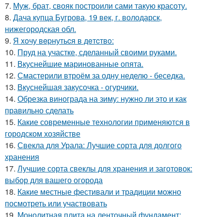
7.
Муж, брат, свояк построили сами такую красоту.
8.
Дача купца Бугрова, 19 век, г. володарск,
нижегородская обл.
9.
Я xoчу вepнутьcя в дeтcтвo:
10.
Пруд на участке, сделанный своими руками.
11.
Вкуснейшие маринованные опята.
12.
Смастерили втроём за одну неделю - беседка.
13.
Вкуснейшая закусочка - огурчики.
14.
Обрезка винограда на зиму: нужно ли это и как
правильно сделать
15.
Какие современные технологии применяются в
городском хозяйстве
16.
Свекла для Урала: Лучшие сорта для долгого
хранения
17.
Лучшие сорта свеклы для хранения и заготовок:
выбор для вашего огорода
18.
Какие местные фестивали и традиции можно
посмотреть или участвовать
19.
Монолитная плита на ленточный фундамент: