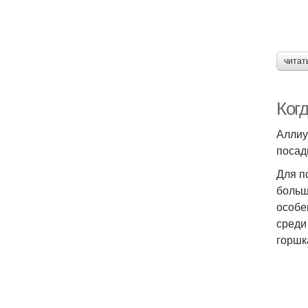
читат
Ког
Аллиу
посад
Для п
больш
особе
среди
горшк