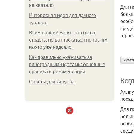
не хватало.
Для п
больш
Интересная идея для дачного
особе
туалета.
среди
Всем привет! Баня - это наша
горшк
страсть, но вот таскаться по гостям
как-то уже надоело.
Как правильно ухаживать за
читат
виноградными кустами: основные
правила и рекомендации
Ког
Советы для капусты.
Аллиу
посад
Для п
больш
особе
среди