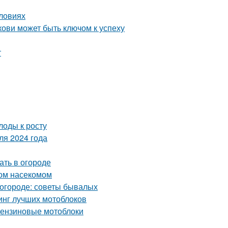
словиях
ови может быть ключом к успеху
т
лоды к росту
ля 2024 года
ать в огороде
ном насекомом
в огороде: советы бывалых
тинг лучших мотоблоков
 бензиновые мотоблоки