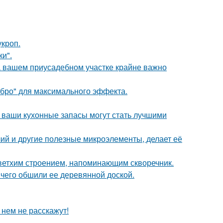
кроп.
и".
а вашем приусадебном участке крайне важно
ебро" для максимального эффекта.
- ваши кухонные запасы могут стать лучшими
ий и другие полезные микроэлементы, делает её
 ветхим строением, напоминающим скворечник.
чего обшили ее деревянной доской.
 нем не расскажут!