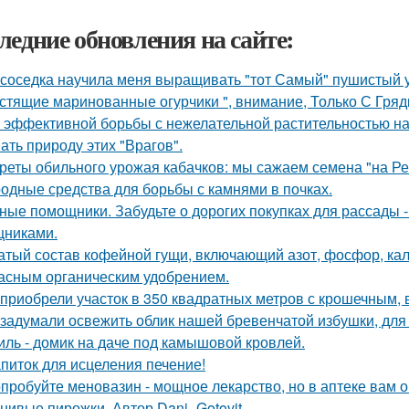
ледние обновления на сайте:
 соседка научила меня выращивать "тот Самый" пушистый у
стящие маринованные огурчики ", внимание, Только С Грядк
 эффективной борьбы с нежелательной растительностью н
ать природу этих "Врагов".
реты обильного урожая кабачков: мы сажаем семена "на Р
одные средства для борьбы с камнями в почках.
ные помощники. Забудьте о дорогих покупках для рассады 
никами.
атый состав кофейной гущи, включающий азот, фосфор, кал
асным органическим удобрением.
приобрели участок в 350 квадратных метров с крошечным,
задумали освежить облик нашей бревенчатой избушки, для 
иль - домик на даче под камышовой кровлей.
питок для исцеления печение!
пробуйте меновазин - мощное лекарство, но в аптеке вам о
нивые пирожки. Автор Dani_Gotovit.