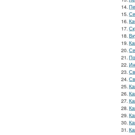
14.
Пе
15.
Се
16.
Ка
17.
Ск
18.
Вк
19.
Ка
20.
Се
21.
По
22.
Ин
23.
Св
24.
Св
25.
Ка
26.
Ка
27.
Ка
28.
Ка
29.
Ка
30.
Ка
31.
Ка