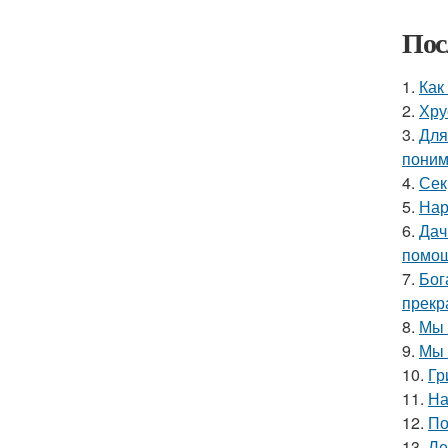
Пос
1.
Как
2.
Хру
3.
Для
поним
4.
Сек
5.
Нар
6.
Дач
помощ
7.
Бог
прекр
8.
Мы 
9.
Мы 
10.
Гр
11.
На
12.
По
13.
Ле