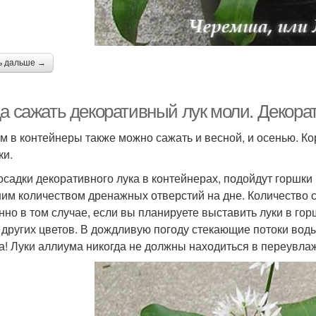
ь дальше →
да сажать декоративный лук моли. Декора
м в контейнеры также можно сажать и весной, и осенью. К
ки.
осадки декоративного лука в контейнерах, подойдут горшки 
им количеством дренажных отверстий на дне. Количество 
нно в том случае, если вы планируете выставить луки в го
 других цветов. В дождливую погоду стекающие потоки во
а! Луки аллиума никогда не должны находиться в переувлаж