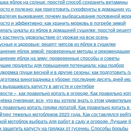
шка яблок на солнце: простой способ сохранить витамины
осто и полезно: как приготовить сухофрукты в домашних у
ратегия выживания: почему выбрасывание половиной морк
осто и эффективно: как хранить морковь в погребе зимой
елать цукаты из яблок в домашней сушилке: простой рецеп
к растянуть удовольствие от урожая на всю осень
усные и здоровые: рецепт чипсов из яблок в сушилке
анение яблок зимой: проверенные методы и рекомендации
анение яблок на зиму: проверенные способы и советы
чшие продукты для повышения потенциала: наш подбор
дкормка груши весной и в другие сезоны: как подготовить п
дготовка виноградника к уборке: последние десять дней ию
к выращивать капусту в августе и сентябре
вости », как правильно копать в огороде. Как правильно коп
нёвка пчелиная: все, что вы хотели знать о этом удивитель
к правильно копать грядки лопатой. Как правильно копать 
йтинг тяжелых мотоблоков 2023 года. Как составлялся рей
кой мотоблок выбрать для работ в саду и огороде. Лучшие
к защитить капусту на грядках от гусениц. Способы борьбы