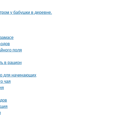
утром у бабушки в деревне.
рзамасе
водов
айного поля
ть в рацион
во для начинающих
го чая
ия
одов
кция
и