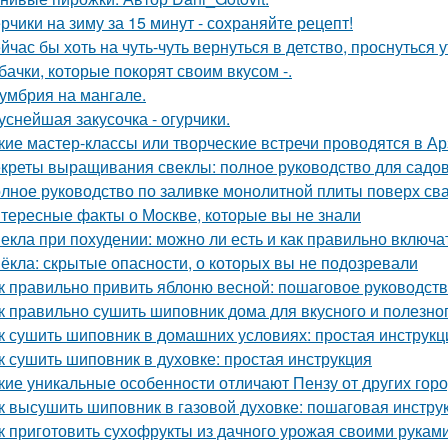
рчики на зиму за 15 минут - сохраняйте рецепт!
йчас бы хоть на чуть-чуть вернуться в детство, проснуться 
бачки, которые покорят своим вкусом -.
умбрия на мангале.
уснейшая закусочка - огурчики.
кие мастер-классы или творческие встречи проводятся в А
креты выращивания свеклы: полное руководство для садо
лное руководство по заливке монолитной плиты поверх св
тересные факты о Москве, которые вы не знали
екла при похудении: можно ли есть и как правильно включа
ёкла: скрытые опасности, о которых вы не подозревали
к правильно привить яблоню весной: пошаговое руководст
к правильно сушить шиповник дома для вкусного и полезно
к сушить шиповник в домашних условиях: простая инструкц
к сушить шиповник в духовке: простая инструкция
кие уникальные особенности отличают Пензу от других гор
к высушить шиповник в газовой духовке: пошаговая инстру
к приготовить сухофрукты из дачного урожая своими рукам