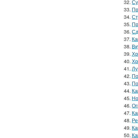
32.
Су
33.
Пр
34.
Ст
35.
Пр
36.
Сд
37.
Ка
38.
Вк
39.
Хр
40.
Хр
41.
Лу
42.
По
43.
По
44.
Ка
45.
Но
46.
Ог
47.
Ка
48.
Ре
49.
Ка
50.
Ка