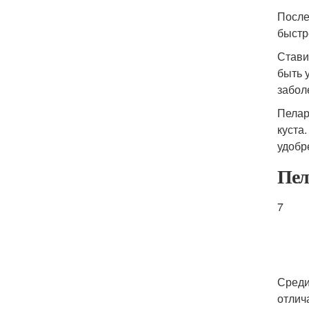
После
быстр
Стави
быть 
забол
Пелар
куста
удобр
Пел
7
Среди
отлич