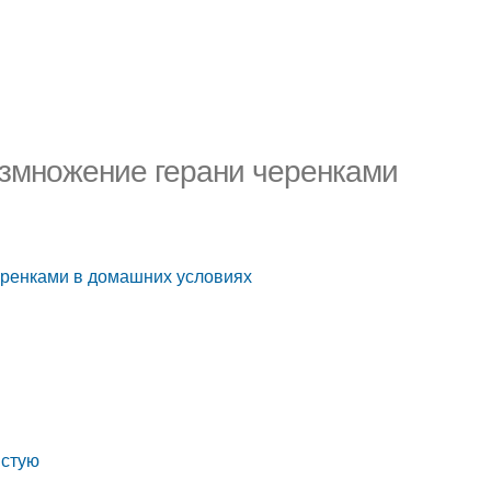
азмножение герани черенками
еренками в домашних условиях
истую