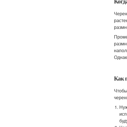
Когд
Черен
расте
размн
Проме
размн
напол
Однак
Как 
Чтобы
черен
Нуж
исп
буд