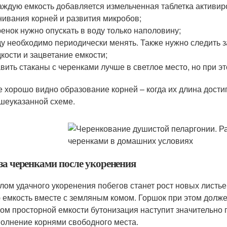
аждую емкость добавляется измельченная таблетка активи
нивания корней и развития микробов;
енок нужно опускать в воду только наполовину;
у необходимо периодически менять. Также нужно следить з
кости и зацветание емкости;
вить стаканы с черенками лучше в светлое место, но при эт
е хорошо видно образование корней – когда их длина достиг
шеуказанной схеме.
 за черенками после укоренения
лом удачного укоренения побегов станет рост новых листье
 емкость вместе с земляным комом. Горшок при этом долж
ом просторной емкости бутонизация наступит значительно п
полнение корнями свободного места.