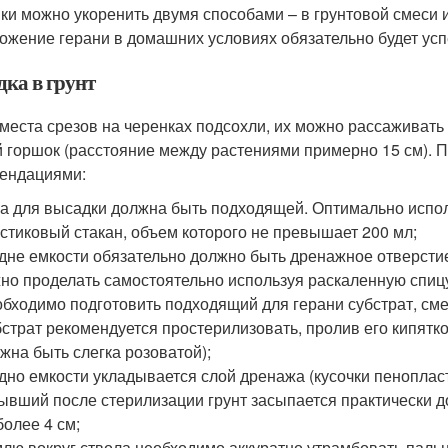
ки можно укоренить двумя способами – в грунтовой смеси и
ожение герани в домашних условиях обязательно будет ус
дка в грунт
 места срезов на черенках подсохли, их можно рассаживать 
 горшок (расстояние между растениями примерно 15 см). 
ендациями:
а для высадки должна быть подходящей. Оптимально испо
стиковый стакан, объем которого не превышает 200 мл;
дне емкости обязательно должно быть дренажное отверстие
но проделать самостоятельно используя раскаленную спицу
бходимо подготовить подходящий для герани субстрат, смеш
страт рекомендуется простерилизовать, пролив его кипятк
жна быть слегка розоватой);
дно емкости укладывается слой дренажа (кусочки пеноплас
ывший после стерилизации грунт засыпается практически до
более 4 см;
лю вокруг ствола необходимо аккуратно утрамбовать паль