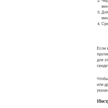
Чер
мен
Для
мин
Сре
Если 
проти
для э
свиде
Чтобы
или д
указа
Инст