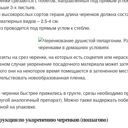
енки срезаются с побегов, направленных под прямым углом
ьше 3-х листьев.
 высокорослых сортов герани длина черенков должна соста
иатюрных видов – 2,5-4 см.
з проводится под прямым углом к стеблю.
взяты на срез черенки, на которых есть соцветия или нерас
вном случае укоренение посадочного материала может затя
того они на некоторое время помещаются в затененное место
тельствовать новообразованная пленка.
 черенки быстрее прижились в грунте, срезы необходимо 
ругой аналогичный препарат). Можно также выдержать побег
нной на упаковке.
рукция по укоренению черенков (пошагово)