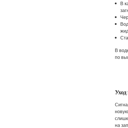
В к
заг
Чер
Вод
жид
Ста
В вод
по вы
Уход
Сигна
новую
слишк
на за