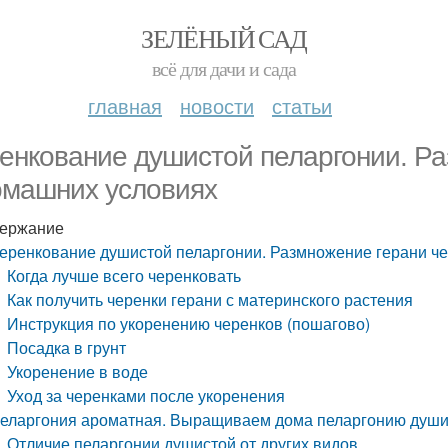
ЗЕЛЁНЫЙ САД
всё для дачи и сада
главная
новости
статьи
енкование душистой пеларгонии. Р
омашних условиях
ержание
еренкование душистой пеларгонии. Размножение герани ч
Когда лучше всего черенковать
Как получить черенки герани с материнского растения
Инструкция по укоренению черенков (пошагово)
Посадка в грунт
Укоренение в воде
Уход за черенками после укоренения
еларгония ароматная. Выращиваем дома пеларгонию душ
Отличие пеларгонии душистой от других видов