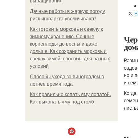
выращивания
Дачные работы в жаркую погоду
В
риск инфаркта увеличивают!
Как готовить морковь и свеклу к
Чер
зимнему хранению. Сочные
дом
корнеплоды до весны и даже
дольше! Как сохранить морковь и
свёклу зимой: способы для разных
Размн
условий
садов
но и 
Способы ухода за виноградом в
и сем
летнее время года
Когда
Как правильно копать яму лопатой.
семен
Как выкопать яму под столб
листь