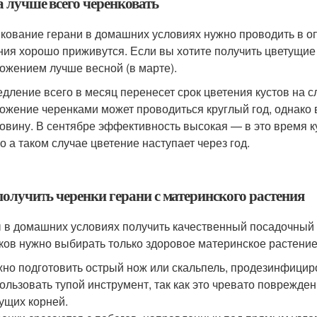
а лучше всего черенковать
кование герани в домашних условиях нужно проводить в о
ния хорошо приживутся. Если вы хотите получить цветущие 
ожением лучше весной (в марте).
дление всего в месяц перенесет срок цветения кустов на 
ожение черенками может проводиться круглый год, однако
овину. В сентябре эффективность высокая — в это время ку
о а таком случае цветение наступает через год.
получить черенки герани с материнского растения
 в домашних условиях получить качественный посадочный 
ков нужно выбирать только здоровое материнское растение.
но подготовить острый нож или скальпель, продезинфициро
ользовать тупой инструмент, так как это чревато поврежде
ущих корней.