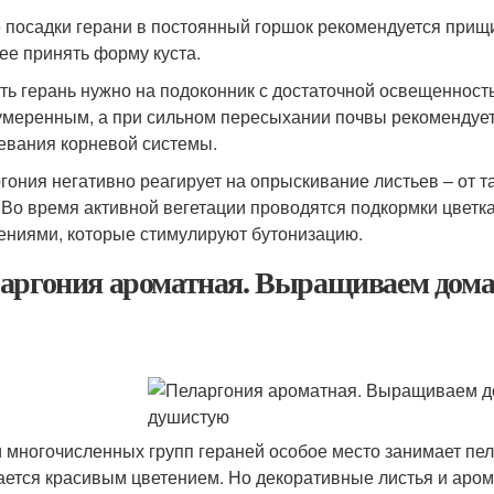
 посадки герани в постоянный горшок рекомендуется прищ
ее принять форму куста.
ть герань нужно на подоконник с достаточной освещенност
умеренным, а при сильном пересыхании почвы рекомендует
евания корневой системы.
гония негативно реагирует на опрыскивание листьев – от та
. Во время активной вегетации проводятся подкормки цве
ениями, которые стимулируют бутонизацию.
аргония ароматная. Выращиваем дом
 многочисленных групп гераней особое место занимает пел
ается красивым цветением. Но декоративные листья и аром