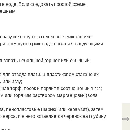
 в воде. Если следовать простой схеме,
пешным.
сразу же в грунт, в отдельные емкости или
При этом нужно руководствоваться следующими
льзовать небольшой горшок или обычный
 для отвода влаги. В пластиковом стакане их
 или иглу;
ав торф, песок и перлит в соотношении 1:1:1;
ом или горячим раствором марганцовки (вода
та, пенопластовые шарики или керамзит), затем
⇨
 верха, и в него вставляется черенок на глубину
цами;