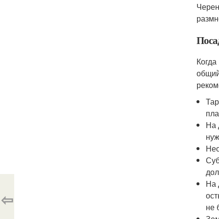
Черен
размн
Поса
Когда
общий
реком
Тар
пла
На 
нуж
Нео
Суб
дол
На 
⇦
ост
не 
Зем