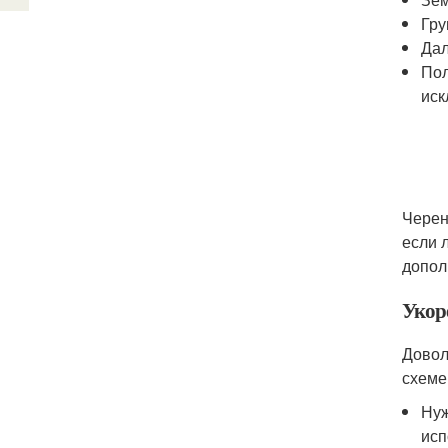
Гру
Дал
Пол
иск
Черен
если 
допол
Укоре
Довол
схеме
Нуж
исп