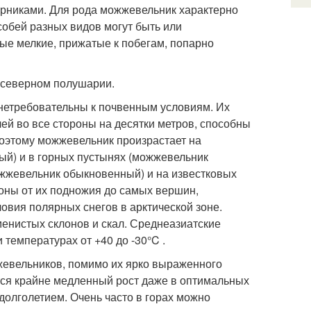
арниками. Для рода можжевельник характерно
особей разных видов могут быть или
е мелкие, прижатые к побегам, попарно
 северном полушарии.
нетребовательны к почвенным условиям. Их
лей во все стороны на десятки метров, способны
Поэтому можжевельник произрастает на
й) и в горных пустынях (можжевельник
ожжевельник обыкновенный) и на известковых
оны от их подножия до самых вершин,
ловия полярных снегов в арктической зоне.
нистых склонов и скал. Среднеазиатские
температурах от +40 до -30°C .
жевельников, помимо их ярко выраженного
тся крайне медленный рост даже в оптимальных
олголетием. Очень часто в горах можно