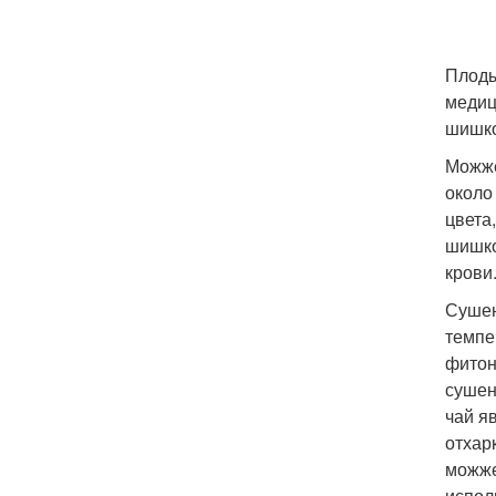
Плоды
медиц
шишко
Можже
около
цвета
шишко
крови
Сушен
темпе
фитон
сушен
чай я
отхар
можже
испол