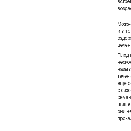
встре
возра
Можже
и в 1
оздор
целен
Плод 
неско
назыв
течен
еще о
с сиз
семян
шишек
они н
прока