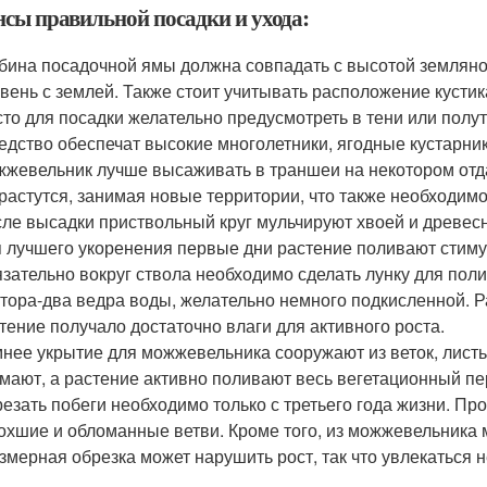
сы правильной посадки и ухода:
бина посадочной ямы должна совпадать с высотой земляно
вень с землей. Также стоит учитывать расположение кустика 
то для посадки желательно предусмотреть в тени или полут
едство обеспечат высокие многолетники, ягодные кустарни
жевельник лучше высаживать в траншеи на некотором отда
растутся, занимая новые территории, что также необходим
ле высадки приствольный круг мульчируют хвоей и древес
 лучшего укоренения первые дни растение поливают стим
зательно вокруг ствола необходимо сделать лунку для поли
тора-два ведра воды, желательно немного подкисленной. 
тение получало достаточно влаги для активного роста.
нее укрытие для можжевельника сооружают из веток, листь
мают, а растение активно поливают весь вегетационный пе
езать побеги необходимо только с третьего года жизни. Пр
охшие и обломанные ветви. Кроме того, из можжевельника
змерная обрезка может нарушить рост, так что увлекаться н