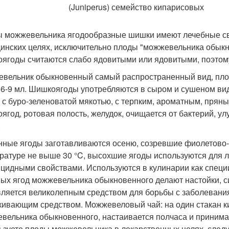
 можжевельника ягодообразные шишки имеют лечебные сво
инских целях, исключительно плоды "можжевельника обык
ягоды считаются слабо ядовитыми или ядовитыми, поэтому
вельник обыкновенный самый распространенный вид, пло
 6-9 мл. Шишкоягоды употребляются в сыром и сушеном ви
, с буро-зеленоватой мякотью, с терпким, ароматным, пря
ягод, ротовая полость, желудок, очищается от бактерий, у
.
ные ягоды заготавливаются осеню, созревшие фиолетово-
ратуре не выше 30 °C, высохшие ягоды используются для 
цидными свойствами. Используются в кулинарии как специ
ых ягод можжевельника обыкновенного делают настойки, с
вляется великолепным средством для борьбы с заболевани
кивающим средством. Можжевеловый чай: на один стакан к
вельника обыкновенного, настаивается полчаса и принимаетс
ьзуете плоды можжевельника в лекарственных целях, следуе