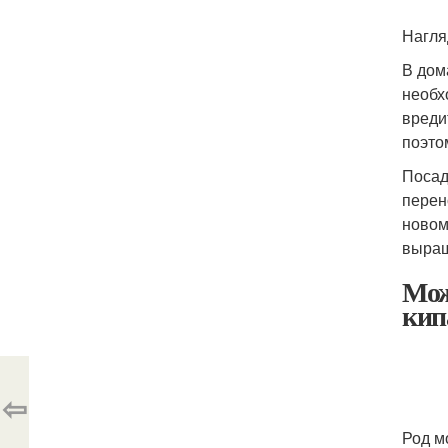
Нагля
В дом
необх
вреди
поэто
Посад
перен
новом
выращ
Мож
кип
⇦
Род м