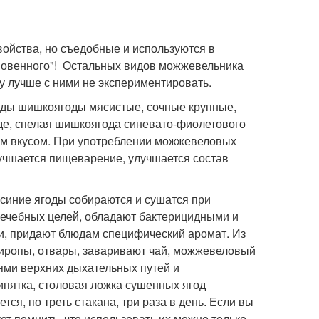
йства, но съедобные и используются в
новенного"! Остальных видов можжевельника
 лучше с ними не экспериментировать.
ды шишкоягоды мясистые, сочные крупные,
де, спелая шишкоягода синевато-фиолетового
ным вкусом. При употреблении можжевеловых
лучшается пищеварение, улучшается состав
синие ягоды собираются и сушатся при
лечебных целей, обладают бактерицидными и
и, придают блюдам специфический аромат. Из
иропы, отвары, заваривают чай, можжевеловый
ями верхних дыхательных путей и
ипятка, столовая ложка сушенных ягод
я, по треть стакана, три раза в день. Если вы
т помнить, что использовать их можно только