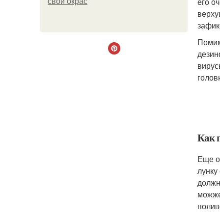
его о
свой окрас
верху
зафик
Помим
дезин
вирус
голов
Как 
Еще о
лунку
должн
можже
полив