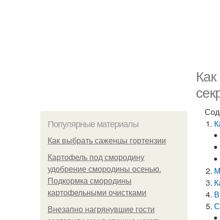
Как
сек
Сод
К
Популярные материалы
Как выбрать саженцы гортензии
Картофель под смородину
удобрение смородины осенью.
М
Подкормка смородины
К
картофельными очистками
В
С
Внезапно нагрянувшие гости