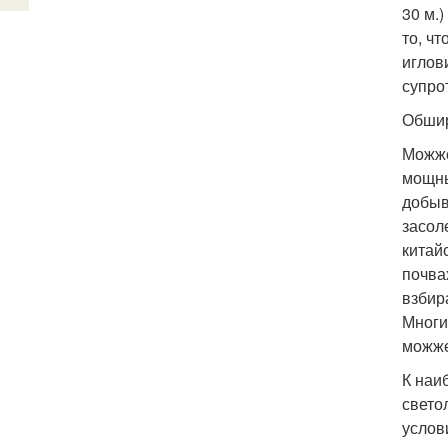
30 м.
то, ч
иглов
супро
Обшир
Можже
мощны
добыв
засол
китай
почва
взбир
Многи
можже
К наи
свето
услов