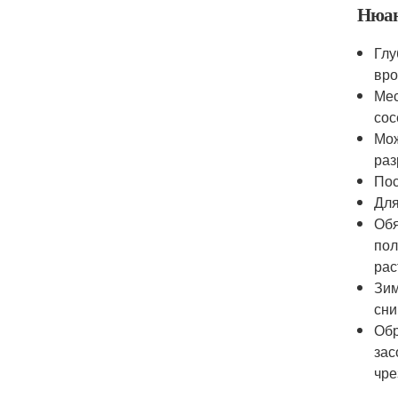
Нюан
Глу
вро
Мес
сос
Мож
раз
Пос
Для
Обя
пол
рас
Зим
сни
Обр
зас
чре