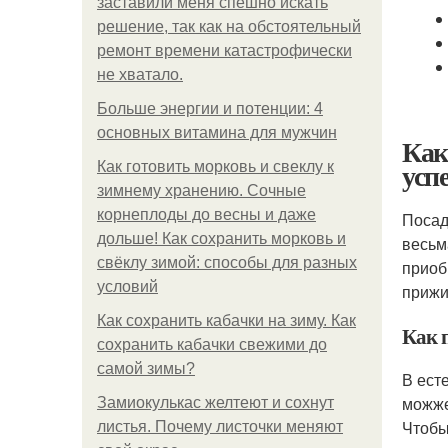
заставили меня спешно искать
решение, так как на обстоятельный
ремонт времени катастрофически
не хватало.
Больше энергии и потенции: 4
основных витамина для мужчин
Как
усп
Как готовить морковь и свеклу к
зимнему хранению. Сочные
корнеплоды до весны и даже
Посад
дольше! Как сохранить морковь и
весьм
свёклу зимой: способы для разных
приоб
условий
прижи
Как сохранить кабачки на зиму. Как
Как 
сохранить кабачки свежими до
самой зимы?
В ест
можже
Замиокулькас желтеют и сохнут
Чтобы
листья. Почему листочки меняют