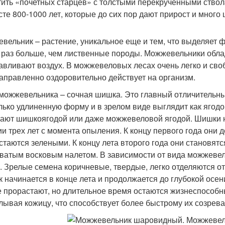
тить «почетных старцев» с толстыми перекрученными ствол
сте 800-1000 лет, которые до сих пор дают прирост и мног
вельник – растение, уникальное еще и тем, что выделяет ф
5 раз больше, чем лиственные породы. Можжевельники обл
авливают воздух. В можжевеловых лесах очень легко и св
аправленно оздоровительно действует на организм.
можжевельника – сочная шишка. Это главный отличительны
лько удлиненную форму и в зрелом виде выглядит как ягод
ают шишкоягодой или даже можжевеловой ягодой. Шишки 
ии трех лет с момента опыления. К концу первого года они 
стаются зелеными. К концу лета второго года они становя
оватым восковым налетом. В зависимости от вида можжевел
. Зрелые семена коричневые, твердые, легко отделяются 
 начинается в конце лета и продолжается до глубокой осен
е прорастают, но длительное время остаются жизнеспособ
лывая кожицу, что способствует более быстрому их созрев