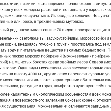
) высокими, низкими, и стелящимися почвопокровными куст
то хвоя у всех молодых растений игловидная, а у взрослых 
идными, или чешуйчатыми. Игловидные колючие. Чешуйчаты
тивные или, реже, в трехзвеньевых мутовках.
ный род, насчитывает свыше 70 видов, произрастающих в
вельники светолюбивы, засухоустойчивы, морозостойки и 
е корни, внедряясь глубоко в грунт и простираясь под зем
ать воду и питательные вещества из самых бедных почв. 
енных песках морских побережий (можжевельник прибрежны
ский) на мшистых болотах среди хвойных лесов Севера (м
х в горах. Одни виды можжевельников заселяют горные скл
аясь на высоту 4000 м., другие легко переносят суровые ус
е можжевельники являются характерными обитателями каме
вельники, растущие в горах, комфортно чувствуют себя при 
более характерным биологическим особенностям всех мож
любия и поверхностного залегания боковых корней, относи
иях существования. Можжевельники отличаются завидным д