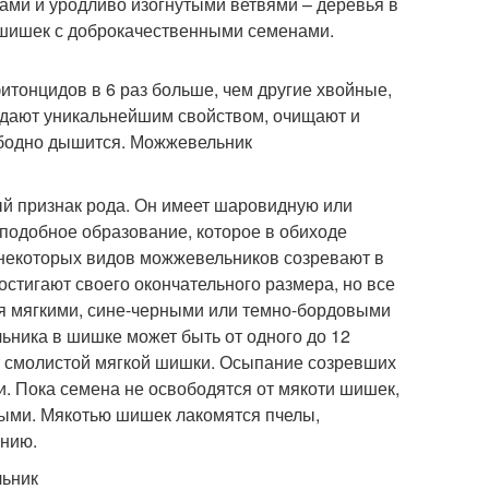
ами и уродливо изогнутыми ветвями – деревья в
о шишек с доброкачественными семенами.
итонцидов в 6 раз больше, чем другие хвойные,
адают уникальнейшим свойством, очищают и
ободно дышится. Можжевельник
й признак рода. Он имеет шаровидную или
оподобное образование, которое в обиходе
некоторых видов можжевельников созревают в
достигают своего окончательного размера, но все
тся мягкими, сине-черными или темно-бордовыми
ьника в шишке может быть от одного до 12
от смолистой мягкой шишки. Осыпание созревших
и. Пока семена не освободятся от мякоти шишек,
ными. Мякотью шишек лакомятся пчелы,
анию.