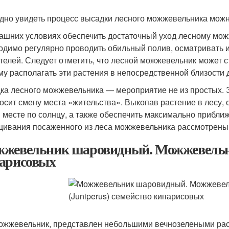
дно увидеть процесс высадки лесного можжевельника мож
ашних условиях обеспечить достаточный уход лесному можже
одимо регулярно проводить обильный полив, осматривать и
телей. Следует отметить, что лесной можжевельник может 
му располагать эти растения в непосредственной близости 
ка лесного можжевельника — мероприятие не из простых. Э
осит смену места «жительства». Выкопав растение в лесу, 
 месте по солнцу, а также обеспечить максимально прибл
ивания посаженного из леса можжевельника рассмотрены 
жевельник шаровидный. Можжевельник
арисовых
ожжевельник, представлен небольшими вечнозелеными раст