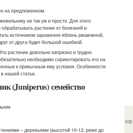
но на предложенном
вельнику не так уж и просто. Для этого
 обрабатывать растение от болезней и
стать источником заражения яблонь ржавчиной,
друг от друга будет большой ошибкой.
то растение довольно капризно и трудно
обязательно необходимо сориентировать его на
иженные к привычным ему условия. Особенности
в нашей статье.
 (Juniperus) семейство
⇨
ениями – деревьями (высотой 10-12, реже до