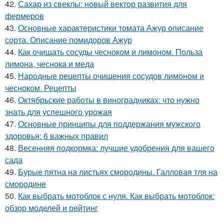
42.
Сахар из свеклы: новый вектор развития для
фермеров
43.
Основные характеристики томата Ажур описание
сорта. Описание помидоров Ажур
44.
Как очищать сосуды чесноком и лимоном. Польза
лимона, чеснока и меда
45.
Народные рецепты очищения сосудов лимоном и
чесноком. Рецепты
46.
Октябрьские работы в виноградниках: что нужно
знать для успешного урожая
47.
Основные принципы для поддержания мужского
здоровья: 6 важных правил
48.
Весенняя подкормка: лучшие удобрения для вашего
сада
49.
Бурые пятна на листьях смородины. Галловая тля на
смородине
50.
Как выбрать мотоблок с нуля. Как выбрать мотоблок:
обзор моделей и рейтинг