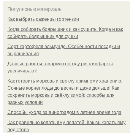
Популярные материалы
Как выбрать саженцы гортензии
Когда собирать боярышник и как сушить. Когда и как
собирать боярышник для сушки
Сорт картофеля эльмундо. Особенности посадки и
выращивания
Дачные работы в жаркую погоду риск инфаркта
увеличивают!
Как готовить морковь и свеклу к зимнему хранению.
Сочные корнеплоды до весны и даже дольше! Как
сохранить морковь и свёклу зимой: способы для
разных условий
Способы ухода за виноградом в летнее время года
Как правильно копать яму лопатой. Как выкопать яму
под столб