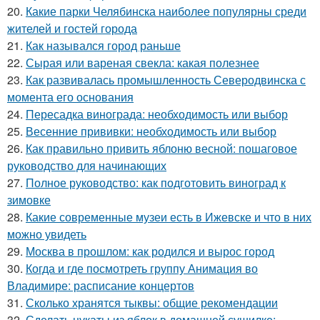
20.
Какие парки Челябинска наиболее популярны среди
жителей и гостей города
21.
Как назывался город раньше
22.
Сырая или вареная свекла: какая полезнее
23.
Как развивалась промышленность Северодвинска с
момента его основания
24.
Пересадка винограда: необходимость или выбор
25.
Весенние прививки: необходимость или выбор
26.
Как правильно привить яблоню весной: пошаговое
руководство для начинающих
27.
Полное руководство: как подготовить виноград к
зимовке
28.
Какие современные музеи есть в Ижевске и что в них
можно увидеть
29.
Москва в прошлом: как родился и вырос город
30.
Когда и где посмотреть группу Анимация во
Владимире: расписание концертов
31.
Сколько хранятся тыквы: общие рекомендации
32.
Сделать цукаты из яблок в домашней сушилке: