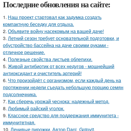
Последние обновления на сайте:
1.
Наш проект стартовал как задумка создать
компактную беседку для отдыха.
2.
Объявите войну насекомым на вашей даче!
3.
Летний сезон требует основательной подготовки, и
обустройство бассейна на даче своими руками -
отличное решение.
4.
Полезные свойства листьев облепихи.
5.
Живой антибиотик от всех недугов - мощнейший
антиоксидант и очиститель артерий!
6.
Что произойдёт с организмом, если каждый день на
протяжении недели съедать небольшую порцию семян
подсолнечника.
7.
Как сберечь урожай чеснока: надежный метод.
8.
Любимый райский уголок.
9.
Классное средство для поддержания иммунитета -
иммyнитeтнaя.
10.
Ленивые пирожки. Автор Dani_Gotovit.