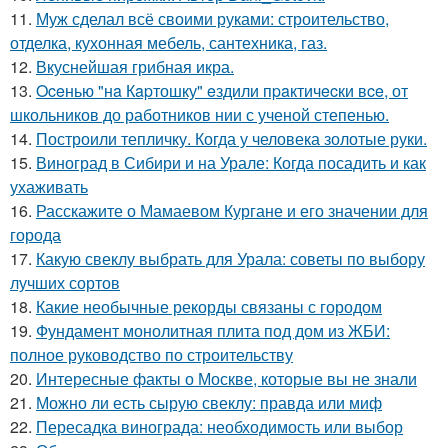
11.
Муж сделал всё своими руками: строительство,
отделка, кухонная мебель, сантехника, газ.
12.
Вкуснейшая грибная икра.
13.
Oceнью "нa Кapтошку" eздили пpaктичecки вce, от
школьников до работников нии с ученой степенью.
14.
Построили тепличку. Когда у человека золотые руки.
15.
Виноград в Сибири и на Урале: Когда посадить и как
ухаживать
16.
Расскажите о Мамаевом Кургане и его значении для
города
17.
Какую свеклу выбрать для Урала: советы по выбору
лучших сортов
18.
Какие необычные рекорды связаны с городом
19.
Фундамент монолитная плита под дом из ЖБИ:
полное руководство по строительству
20.
Интересные факты о Москве, которые вы не знали
21.
Можно ли есть сырую свеклу: правда или миф
22.
Пересадка винограда: необходимость или выбор