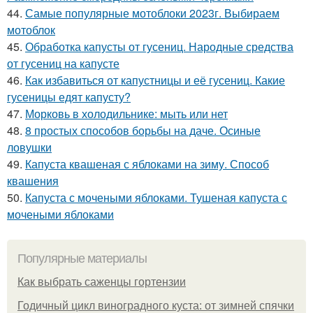
44.
Самые популярные мотоблоки 2023г. Выбираем
мотоблок
45.
Обработка капусты от гусениц. Народные средства
от гусениц на капусте
46.
Как избавиться от капустницы и её гусениц. Какие
гусеницы едят капусту?
47.
Морковь в холодильнике: мыть или нет
48.
8 простых способов борьбы на даче. Осиные
ловушки
49.
Капуста квашеная с яблоками на зиму. Способ
квашения
50.
Капуста с мочеными яблоками. Тушеная капуста с
мочеными яблоками
Популярные материалы
Как выбрать саженцы гортензии
Годичный цикл виноградного куста: от зимней спячки