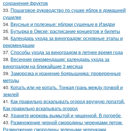
сохранения фруктов
33.
Пошаговое руководство по сушке яблок в домашней
сушилке
34.
Вкусные и полезные: яблоки сушеные в Изидри
35.
Бутырка в Омске: расписание концертов и билеты
36.
Календарь ухода за виноградом: основные этапы и
рекомендации
37.
Способы ухода за виноградом в летнее время года
38.
Весенние рекомендации: календарь ухода за
виноградом на ближайшие 3 месяца
39.
Заморозка и хранение боярышника: проверенные
методы
40.
Копать или не копать. Тонкая грань между почвой и
землей
41.
Как правильно вскапывать огород вручную лопатой.
Как правильно вскапывать огород
42.
Храните морковь вымытой и чищенной. В погребе
43.
Размножение черной смородины черенками летом.
Размножение смородины зелеными черенками