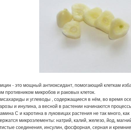
ицин - это мощный антиоксидант, помогающий клеткам изба
м противником микробов и раковых клеток.
исахариды и углеводы , содержащиеся в нём, во время осе
арозы и инулина, а весной в растении начинаются процесс
амина С и каротина в луковицах растения не так много, как 
ержатся микроэлементы: натрий, калий, железо, йод, магни
тистые соединения, инсулин, фосфорная, серная и кремни