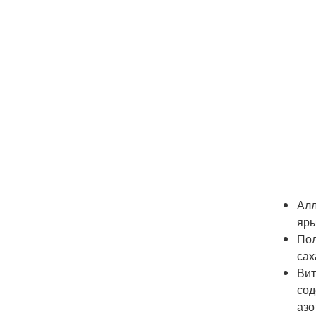
Алл
яры
Пол
сах
Вит
сод
азо