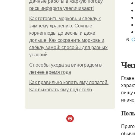
Дачные работы в жаркую погоду
риск инфаркта увеличивают!
Как готовить морковь и свеклу к
зимнему хранению. Сочные
корнеплоды до весны и даже
С
дольше! Как сохранить морковь и
свёклу зимой: способы для разных
условий
Чес
Способы ухода за виноградом в
летнее время года
Главн
Как правильно копать яму лопатой.
харак
Как выкопать яму под столб
пищу 
иначе
Поль
Приго
обычн