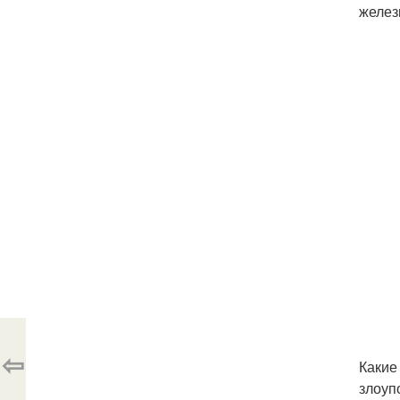
желез
⇦
Какие
злоуп