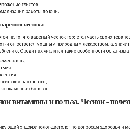
чтожение глистов;
мализация работы печени.
 вареного чеснока
тря на то, что вареный чеснок теряется часть своих терапе
отки он остается мощным природным лекарством, а, значит
еблению. Среди них числятся такие особенности организма 
еменность;
тмия;
лепсия;
нический панкреатит;
чнокаменная болезнь.
нок витамины и польза. Чеснок - полез
икующий эндокринолог-диетолог по вопросам здоровья и мо