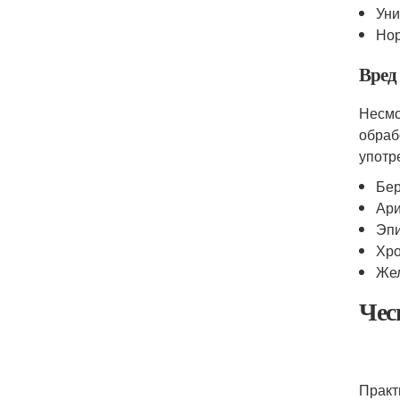
Уни
Нор
Вред
Несмо
обраб
употр
Бер
Ари
Эпи
Хро
Жел
Чес
Практ