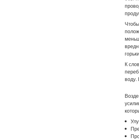
прово
проду
Чтобы
полож
меньш
вредн
горьк
К сло
переб
воду.
Возде
усили
котор
Улу
Пре
Про