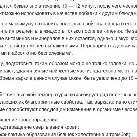
дится буквально в течение 10 — 12 минут, после чего чесн
кт можно использовать в качестве добавки к другим блюдам,
 по максимуму сохранить полезные свойства овоща и его ар
ить ингредиенты в жидкость только после ее кипения. Не за
е витаминов и минералов в них остается, однако и вкус чес
ые свойства менее выраженными. Переваривать дольки кате
ими и абсолютно бесполезными.
ву, подготовить таким образом можно не только головки, но 
ирают, удаляя вялые или желтые части, тщательно моют, н
 Время варки в данном случае может быть увеличено до 15 –
йствие высокой температуры активизирует ряд полезных ве
вающих их благоприятные свойства. Так, варка активно сти
ые способствуют следующим изменения в организме челове
чшение кровообращения;
дотвращение свертывания крови;
филактика образования бляшек холестерина и тромбов;