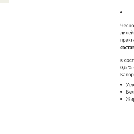
Чесно
лилей
практ
соста
в сос
0,5 %
Калор
Угл
Бел
Жир