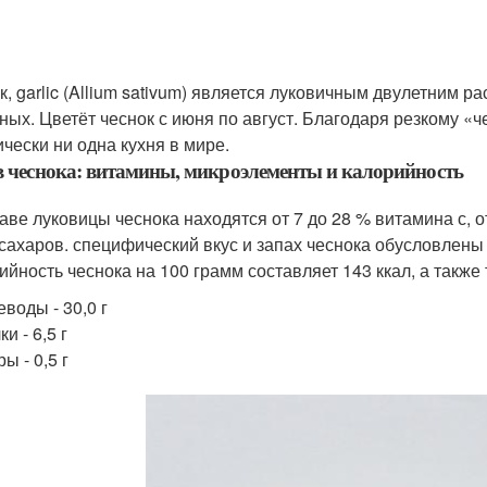
к, garlic (Allium sativum) является луковичным двулетним р
ных. Цветёт чеснок с июня по август. Благодаря резкому «ч
ически ни одна кухня в мире.
в чеснока: витамины, микроэлементы и калорийность
таве луковицы чеснока находятся от 7 до 28 % витамина с, о
 сахаров. специфический вкус и запах чеснока обусловлен
ийность чеснока на 100 грамм составляет 143 ккал, а также 
еводы - 30,0 г
ки - 6,5 г
ы - 0,5 г