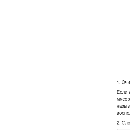
1. Оч
Если 
мясор
назыв
воспо
2. Сл