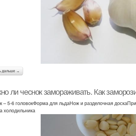
ь дальше →
но ли чеснок замораживать. Как заморози
к – 5-6 головокФорма для льдаНож и разделочная доскаП
а холодильника