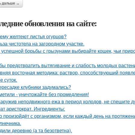
ь дальше →
ледние обновления на сайте:
ему желтеют листья огурцов?
ьза чистотела на загородном участке.
 успешной борьбы с грызунами выбирайте кошек, чьи прир
бы предотвратить вытягивание и слабость молодых растен
вняя восточная методика: раствор, способствующий появл
е суток.
ересадке клубники задумались?
метили - уничтожайте без промедления!
аружив неподвижного ежа в период холодов, не спешите ду
ат аристократ. Ингредиенты:
о произойдёт с организмом, если каждый день на протяже
лнечника.
дили деревню (а та безответна).