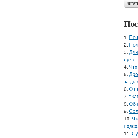
читат
Пос
1.
Поч
2.
Пол
3.
Для
ярко.
4.
Что
5.
Дре
за дво
6.
О п
7.
"За
8.
Обн
9.
Сал
10.
Чт
подсо
11.
Су