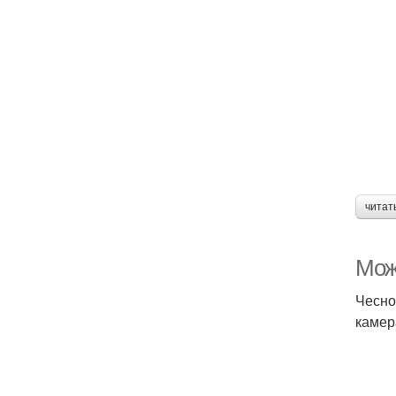
читат
Мож
Чесно
камер