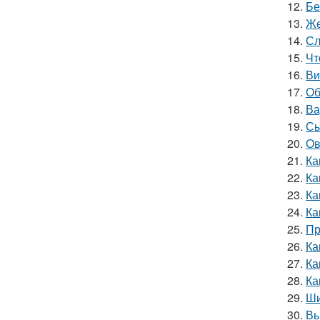
12.
Бе
13.
Же
14.
Сл
15.
Чт
16.
Ви
17.
Об
18.
Ва
19.
Сы
20.
Ов
21.
Ка
22.
Ка
23.
Ка
24.
Ка
25.
Пр
26.
Ка
27.
Ка
28.
Ка
29.
Ши
30.
Вы