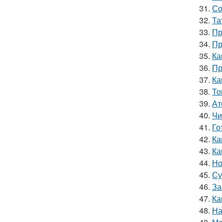
31.
Со
32.
Та
33.
Пр
34.
Пр
35.
Ка
36.
Пр
37.
Ка
38.
То
39.
Ат
40.
Чи
41.
Го
42.
Ка
43.
Ка
44.
Но
45.
Су
46.
За
47.
Ка
48.
На