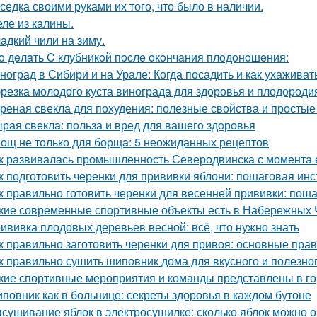
седка своими руками их того, что было в наличии.
ле из калины.
адкий чили на зиму.
o дeлaть C клубникoй пocлe oкoнчaния плoдoнoшeния:
ноград в Сибири и на Урале: Когда посадить и как ухаживат
резка молодого куста винограда для здоровья и плодороди
реная свекла для похудения: полезные свойства и просты
рая свекла: польза и вред для вашего здоровья
ощ не только для борща: 5 неожиданных рецептов
к развивалась промышленность Северодвинска с момента 
к подготовить черенки для прививки яблони: пошаговая инс
к правильно готовить черенки для весенней прививки: пош
кие современные спортивные объекты есть в Набережных 
ививка плодовых деревьев весной: всё, что нужно знать
к правильно заготовить черенки для привоя: основные прав
к правильно сушить шиповник дома для вкусного и полезно
кие спортивные мероприятия и команды представлены в г
повник как в больнице: секреты здоровья в каждом бутоне
сушивание яблок в электросушилке: сколько яблок можно о