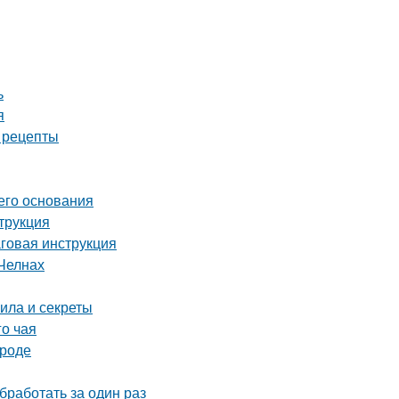
ь
я
е рецепты
его основания
трукция
аговая инструкция
Челнах
ила и секреты
го чая
ороде
бработать за один раз