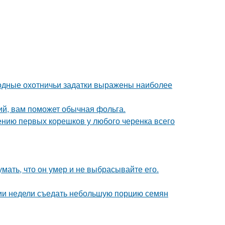
одные охотничьи задатки выражены наиболее
ий, вам поможет обычная фольга.
ению первых корешков у любого черенка всего
мать, что он умер и не выбрасывайте его.
нии недели съедать небольшую порцию семян