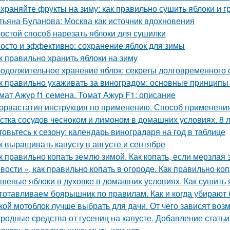
храняйте фрукты на зиму: как правильно сушить яблоки и 
тьяна Буланова: Москва как источник вдохновения
остой способ нарезать яблоки для сушилки
осто и эффективно: сохранение яблок для зимы
к правильно хранить яблоки на зиму
одолжительное хранение яблок: секреты долговременного
к правильно ухаживать за виноградом: основные принципы
мат Ажур f1 семена. Томат Ажур F1: описание
орвастатин инструкция по применению. Способ применения
стка сосудов чесноком и лимоном в домашних условиях. 8 
товьтесь к сезону: календарь виноградаря на год в таблице
к выращивать капусту в августе и сентябре
к правильно копать землю зимой. Как копать, если мерзлая
вости », как правильно копать в огороде. Как правильно коп
шеные яблоки в духовке в домашних условиях. Как сушить я
готавливаем боярышник по правилам. Как и когда убирают
кой мотоблок лучше выбрать для дачи. От чего зависят воз
родные средства от гусениц на капусте. Добавление статьи