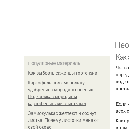
Нео
Как 
Популярные материалы
Чесно
Как выбрать саженцы гортензии
опред
подго
Картофель под смородину
протя
удобрение смородины осенью.
Подкормка смородины
Если 
картофельными очистками
всех 
Замиокулькас желтеют и сохнут
Как п
листья. Почему листочки меняют
в том
свой окрас