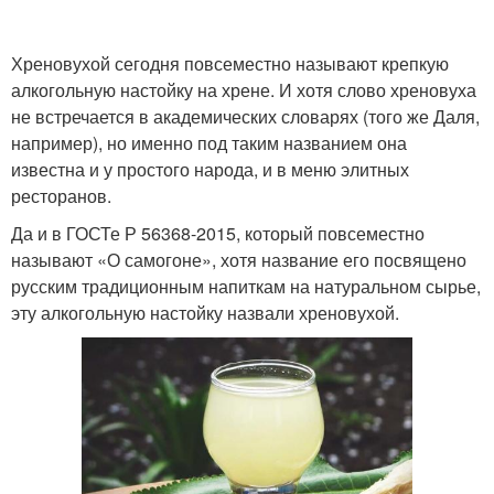
Хреновухой сегодня повсеместно называют крепкую
алкогольную настойку на хрене. И хотя слово хреновуха
не встречается в академических словарях (того же Даля,
например), но именно под таким названием она
известна и у простого народа, и в меню элитных
ресторанов.
Да и в ГОСТе Р 56368-2015, который повсеместно
называют «О самогоне», хотя название его посвящено
русским традиционным напиткам на натуральном сырье,
эту алкогольную настойку назвали хреновухой.