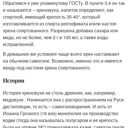
Обратимся к уже упомянутому ГОСТу. В пункте 3.4 он так
и называется – хреновуха, напиток определяют, как
спиртной, имеющий крепость 35-40°, который
изготавливается из спирта ректификата и/или настоя
хрена спиртованного. Разрешена добавка сахара или
меда, но не более, чем 2 г в 100 мл, а также воды
исправленной.
В домашних же условиях чаще всего хрен настаивают
на обычном самогоне. Возможно, именно это и имеется
ввиду под настоем хрена спиртованного.
История
История хреновухи не столь древняя, как, например,
медовухи . Начинается она с распространением на Руси
дистилляции, то есть – самогоноварения. И хоть от
Иоанна Грозного (16 век) монополия на производство
водки (тогда она называлась полугаром и ее крепость
была на уровне 38°) принадлежала казне, самогон гнали