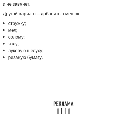
и не завянет.
Другой вариант – добавить в мешок:
стружку;
мел;
солому;
золу;
луковую шелуху;
резаную бумагу.