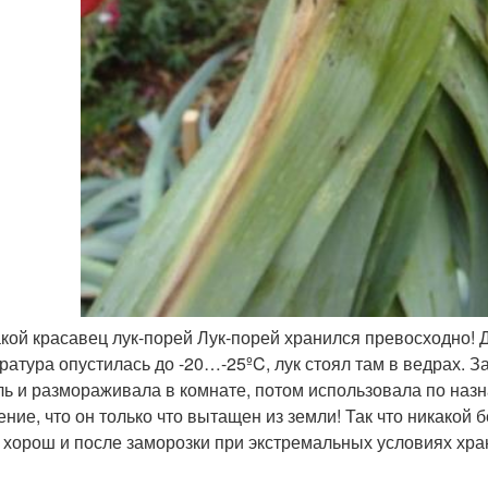
акой красавец лук-порей Лук-порей хранился превосходно! 
ратура опустилась до -20…-25ºC, лук стоял там в ведрах. З
ль и размораживала в комнате, потом использовала по наз
ние, что он только что вытащен из земли! Так что никакой б
 хорош и после заморозки при экстремальных условиях хра