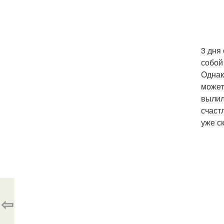
3 дня
собой
Однак
может
вылил
счаст
уже с
⇦