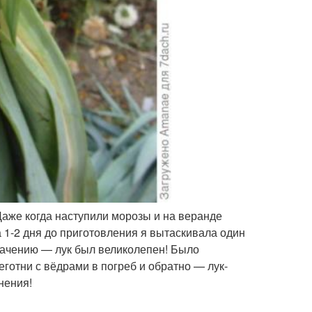
Даже когда наступили морозы и на веранде
а 1-2 дня до приготовления я вытаскивала один
начению — лук был великолепен! Было
еготни с вёдрами в погреб и обратно — лук-
нения!