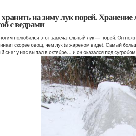
 хранить на зиму лук порей. Хранение 
соб с ведрами
ногим полюбился этот замечательный лук — порей. Он нежн
инает скорее овощ, чем лук (в жареном виде). Самый больш
й снег у нас выпал в октябре… и он оказался под сугробом