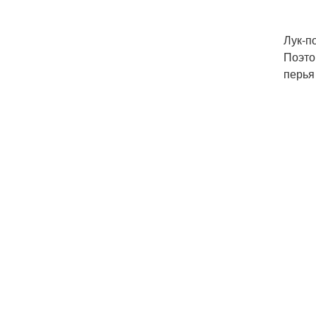
Лук-п
Поэто
перья