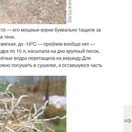
осто — его мощные корни буквально тащили за
в тени.
а мягкая, до -10ºC — проблем вообще нет —
едра по 10 л, насыпала на дно крупный песок,
яжёлые ведра перетащила на веранду.Для
можно посушить в сушилке, а оставшуюся часть
⇨