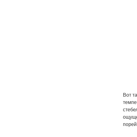
Вот т
темпе
стебе
ощуще
порей