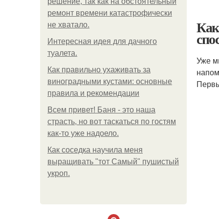
решение, так как на обстоятельный
ремонт времени катастрофически
Как
не хватало.
спо
Интересная идея для дачного
туалета.
Уже м
Как правильно ухаживать за
напом
виноградными кустами: основные
Первы
правила и рекомендации
Всем привет! Баня - это наша
страсть, но вот таскаться по гостям
как-то уже надоело.
Как соседка научила меня
выращивать "тот Самый" пушистый
укроп.