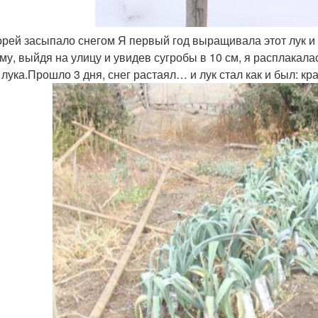
орей засыпало снегом Я первый год выращивала этот лук и п
му, выйдя на улицу и увидев сугробы в 10 см, я расплакал
 лука.Прошло 3 дня, снег растаял… и лук стал как и был: кр