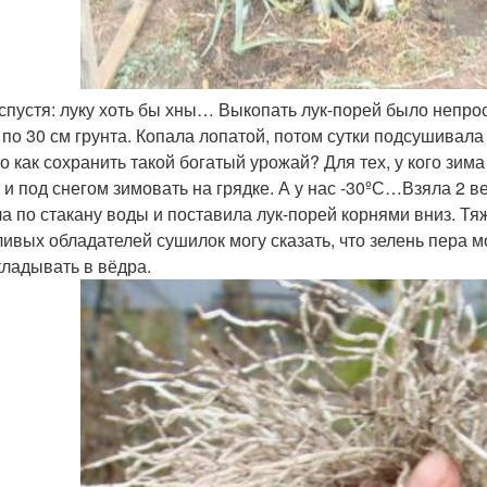
 спустя: луку хоть бы хны… Выкопать лук-порей было непр
 по 30 см грунта. Копала лопатой, потом сутки подсушивала 
о как сохранить такой богатый урожай? Для тех, у кого зим
 и под снегом зимовать на грядке. А у нас -30ºС…Взяла 2 в
а по стакану воды и поставила лук-порей корнями вниз. Т
ливых обладателей сушилок могу сказать, что зелень пера 
кладывать в вёдра.