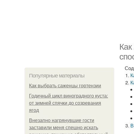
Как
спо
Сод
К
Популярные материалы
К
Как выбрать саженцы гортензии
Годичный цикл виноградного куста:
от зимней спячки до созревания
ягод
Внезапно нагрянувшие гости
В
заставили меня спешно искать