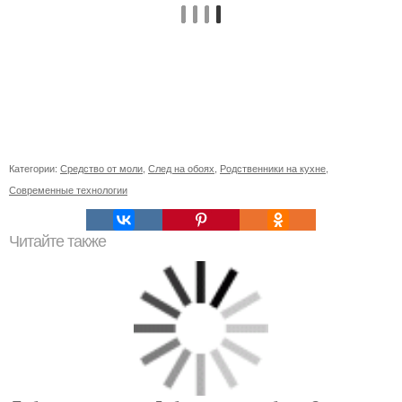
Категории:
Средство от моли
,
След на обоях
,
Родственники на кухне
,
Современные технологии
Читайте также
Побег в виде схемы. Лабораторная работа . Знакомство
с внешним строением растения