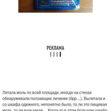
Летала моль по всей площади, иногда на стенах
обнаруживали ползающие личинки (брр…). Вылетала и
со шкафа одежного, непонятно было, то ли это пищевая
моль, то ли еще какая… Когда-то в этом большом шкафу