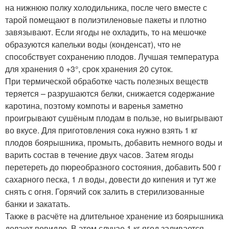
на нижнюю полку холодильника, после чего вместе с
тарой помещают в полиэтиленовые пакеты и плотно
завязывают. Если ягоды не охладить, то на мешочке
образуются капельки воды (конденсат), что не
способствует сохранению плодов. Лучшая температура
для хранения 0 +3°, срок хранения 20 суток.
При термической обработке часть полезных веществ
теряется – разрушаются белки, снижается содержание
каротина, поэтому компоты и варенья заметно
проигрывают сушёным плодам в пользе, но выигрывают
во вкусе. Для приготовления сока нужно взять 1 кг
плодов боярышника, промыть, добавить немного воды и
варить состав в течение двух часов. Затем ягоды
перетереть до пюреобразного состояния, добавить 500 г
сахарного песка, 1 л воды, довести до кипения и тут же
снять с огня. Горячий сок залить в стерилизованные
банки и закатать.
Также в расчёте на длительное хранение из боярышника
делают повидло. В этом случае 1 кг ягод заливается