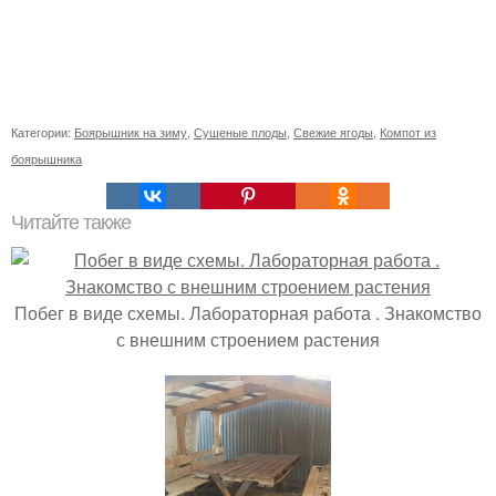
Категории:
Боярышник на зиму
,
Сушеные плоды
,
Свежие ягоды
,
Компот из
боярышника
Читайте также
Побег в виде схемы. Лабораторная работа . Знакомство
с внешним строением растения