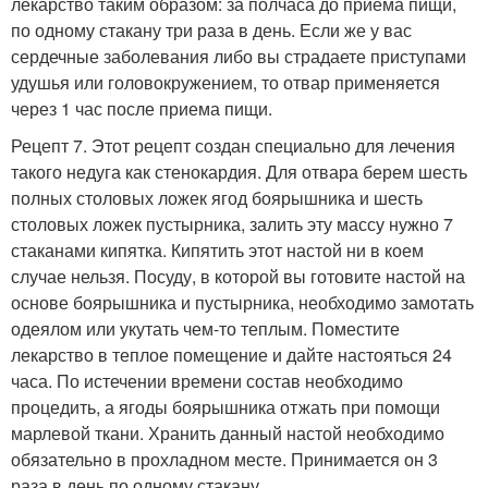
лекарство таким образом: за полчаса до приема пищи,
по одному стакану три раза в день. Если же у вас
сердечные заболевания либо вы страдаете приступами
удушья или головокружением, то отвар применяется
через 1 час после приема пищи.
Рецепт 7. Этот рецепт создан специально для лечения
такого недуга как стенокардия. Для отвара берем шесть
полных столовых ложек ягод боярышника и шесть
столовых ложек пустырника, залить эту массу нужно 7
стаканами кипятка. Кипятить этот настой ни в коем
случае нельзя. Посуду, в которой вы готовите настой на
основе боярышника и пустырника, необходимо замотать
одеялом или укутать чем-то теплым. Поместите
лекарство в теплое помещение и дайте настояться 24
часа. По истечении времени состав необходимо
процедить, а ягоды боярышника отжать при помощи
марлевой ткани. Хранить данный настой необходимо
обязательно в прохладном месте. Принимается он 3
раза в день по одному стакану.