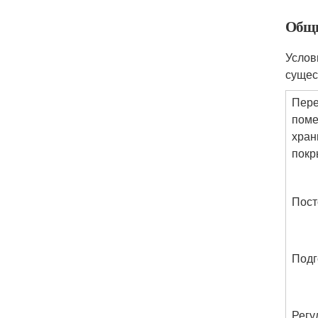
Общи
Услов
сущес
Пере
поме
хран
покр
Пост
Подг
Регу