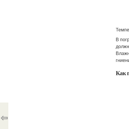
Темпе
В пог
должн
Влажн
гниен
Как 
⇦