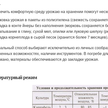
.
ечить комфортную среду урожаю на хранении помогут неск
ковка урожая в пакеты из полиэтилена (свежесть сохраняет
адка в конте йнеры без наполнения (морковь сохраняется б
апывание в глину, сухой мел, опилки или луковую шелуху (р
адка корнеплода в сырой песок (хранится более 7 месяцев)
альный способ выбирают исключительно из личных сообра
венных возможностях, наличии инструментов. В погребе дл
мано, материалы обеспечиваются до закладки урожая.
ературный режим