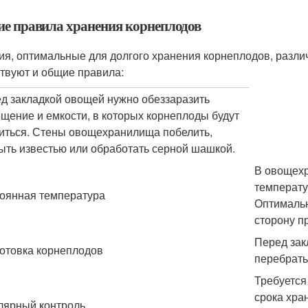
е правила хранения корнеплодов
ия, оптимальные для долгого хранения корнеплодов, различ
твуют и общие правила:
д закладкой овощей нужно обеззаразить
щение и емкости, в которых корнеплоды будут
иться. Стены овощехранилища побелить,
ыть известью или обработать серной шашкой.
В овощехр
температу
оянная температура
Оптимальн
сторону п
Перед зак
отовка корнеплодов
перебрать
Требуется
срока хра
лярный контроль