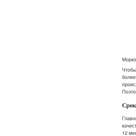
Морко
Чтобы
более
проис
Поэто
Срок
Главн
качес
12 ме