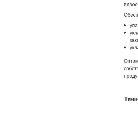
вдвое
Обесп
упа
укл
зак
укл
Оптим
собст
проду
Темп