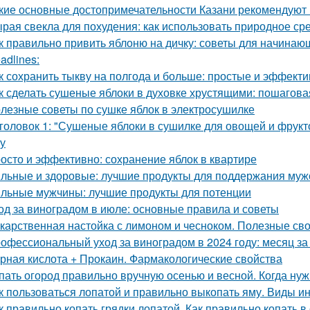
кие основные достопримечательности Казани рекомендуют 
рая свекла для похудения: как использовать природное ср
к правильно привить яблоню на дичку: советы для начинаю
adlines:
к сохранить тыкву на полгода и больше: простые и эффект
к сделать сушеные яблоки в духовке хрустящими: пошагова
лезные советы по сушке яблок в электросушилке
головок 1: "Сушеные яблоки в сушилке для овощей и фрукт
ку
осто и эффективно: сохранение яблок в квартире
льные и здоровые: лучшие продукты для поддержания муж
льные мужчины: лучшие продукты для потенции
од за виноградом в июле: основные правила и советы
карственная настойка с лимоном и чесноком. Полезные св
офессиональный уход за виноградом в 2024 году: месяц з
рная кислота + Прокаин. Фармакологические свойства
пать огород правильно вручную осенью и весной. Когда ну
к пользоваться лопатой и правильно выкопать яму. Виды и
к правильно копать грядки лопатой. Как правильно копать 