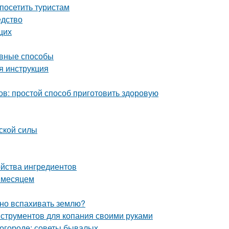
посетить туристам
едство
щих
ивные способы
я инструкция
ов: простой способ приготовить здоровую
ской силы
ойства ингредиентов
а месяцем
жно вспахивать землю?
нструментов для копания своими руками
в огороде: советы бывалых