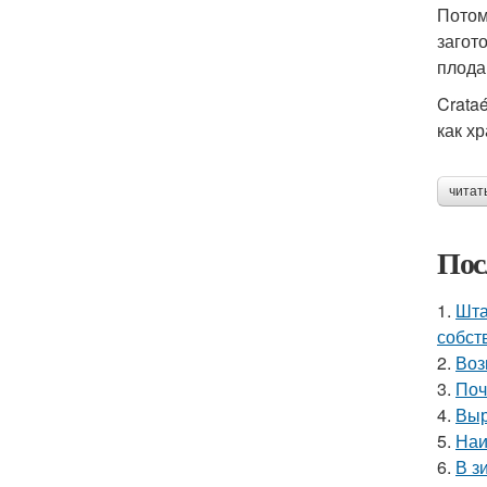
Потом
загот
плода
Crata
как х
читат
Пос
1.
Шта
собст
2.
Воз
3.
Поч
4.
Выр
5.
Наи
6.
В з