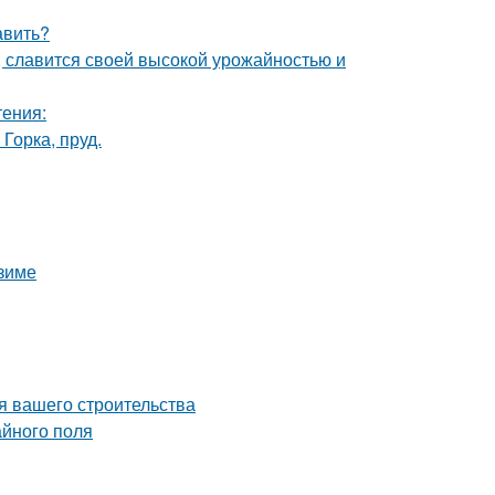
авить?
, славится своей высокой урожайностью и
тения:
Горка, пруд.
 зиме
я вашего строительства
айного поля