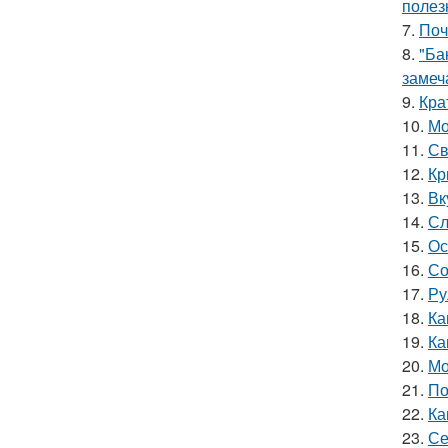
полез
7.
Поч
8.
"Ба
замеч
9.
Кра
10.
Мо
11.
Св
12.
Кр
13.
Вк
14.
Сл
15.
Ос
16.
Со
17.
Ру
18.
Ка
19.
Ка
20.
Мо
21.
По
22.
Ка
23.
Се