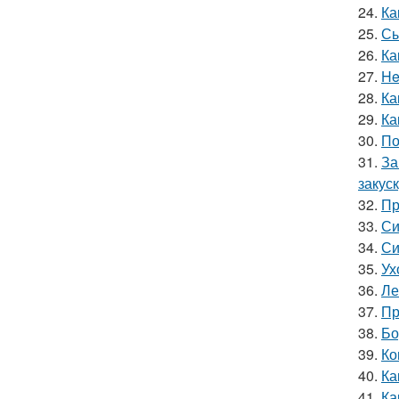
24.
Ка
25.
Сы
26.
Ка
27.
He
28.
Ка
29.
Ка
30.
По
31.
За
закус
32.
Пр
33.
Си
34.
Си
35.
Ух
36.
Ле
37.
Пр
38.
Бо
39.
Ко
40.
Ка
41.
Ка