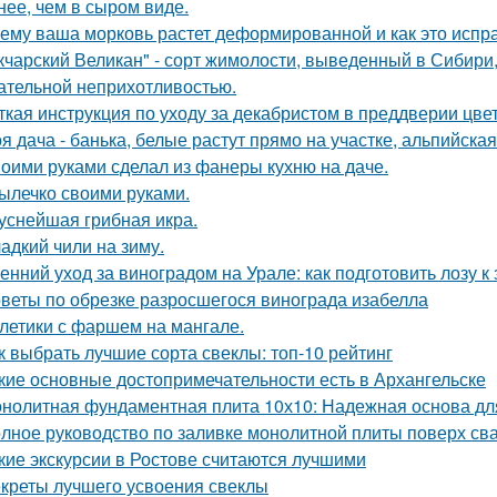
нее, чем в сыром виде.
ему ваша морковь растет деформированной и как это испр
кчарский Великан" - сорт жимолости, выведенный в Сибири
ательной неприхотливостью.
ткая инструкция по уходу за декабристом в преддверии цве
я дача - банька, белые растут прямо на участке, альпийская 
оими руками сделал из фанеры кухню на даче.
ылечко своими руками.
уснейшая грибная икра.
адкий чили на зиму.
енний уход за виноградом на Урале: как подготовить лозу к
веты по обрезке разросшегося винограда изабелла
летики с фаршем на мангале.
к выбрать лучшие сорта свеклы: топ-10 рейтинг
кие основные достопримечательности есть в Архангельске
нолитная фундаментная плита 10х10: Надежная основа дл
лное руководство по заливке монолитной плиты поверх св
кие экскурсии в Ростове считаются лучшими
креты лучшего усвоения свеклы