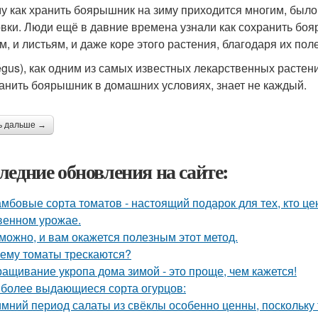
у как хранить боярышник на зиму приходится многим, было 
овки. Люди ещё в давние времена узнали как сохранить бо
м, и листьям, и даже коре этого растения, благодаря их по
égus), как одним из самых известных лекарственных растени
ранить боярышник в домашних условиях, знает не каждый.
ь дальше →
ледние обновления на сайте:
мбовые сорта томатов - настоящий подарок для тех, кто цен
венном урожае.
можно, и вам окажется полезным этот метод.
ему томаты трескаются?
ащивание укропа дома зимой - это проще, чем кажется!
более выдающиеся сорта огурцов:
имний период салаты из свёклы особенно ценны, поскольку