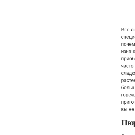
Все л
специ
почем
изнач
приоб
часто
сладк
расте
больш
гореч
приго
вы не
Пюр