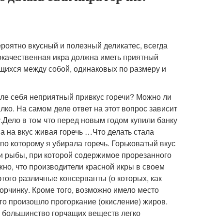
вероятно вкусный и полезный деликатес, всегда
окачественная икра должна иметь приятный
ающихся между собой, одинаковых по размеру и
осле себя неприятный привкус горечи? Можно ли
алко. На самом деле ответ на этот вопрос зависит
.Дело в том что перед новым годом купили банку
 а на вкус живая горечь …Что делать стала
 по которому я убирала горечь. Горьковатый вкус
и рыбы, при которой содержимое прорезанного
но, что производители красной икры в своем
того различные консерванты (о которых, как
горчинку. Кроме того, возможно имело место
го произошло прогоркание (окисление) жиров.
е большинство горчащих веществ легко