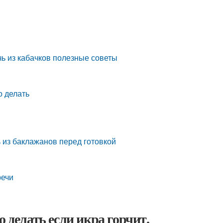
ечь из кабачков полезные советы
о делать
ь из баклажанов перед готовкой
речи
 делать если икра горчит.