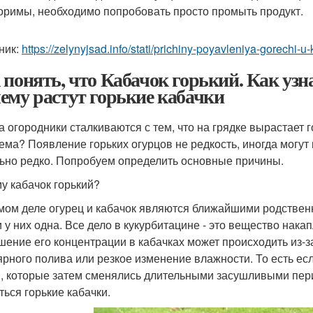
оримы, необходимо попробовать просто промыть продукт.
ник:
https://zelynyjsad.info/stati/prichiny-poyavleniya-gorech
 понять, что Кабачок горький. Как узн
ему растут горькие кабачки
а огородники сталкиваются с тем, что на грядке вырастает 
ема? Появление горьких огурцов не редкость, иногда могут 
ьно редко. Попробуем определить основные причины.
у кабачок горький?
мом деле огурец и кабачок являются ближайшими родствен
и у них одна. Все дело в кукурбитацине - это вещество нака
ение его концентрации в кабачках может происходить из-з
ярного полива или резкое изменение влажности. То есть ес
, которые затем сменялись длительными засушливыми пери
ться горькие кабачки.