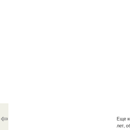
⇦
Еще к
лет, 