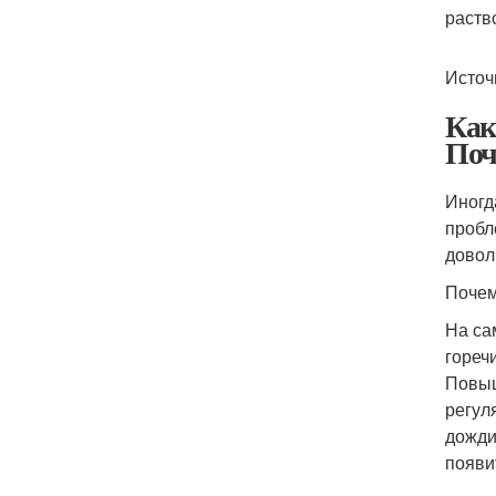
раств
Источ
Как
Поч
Иногд
пробл
довол
Почем
На са
гореч
Повыш
регул
дожди
появи