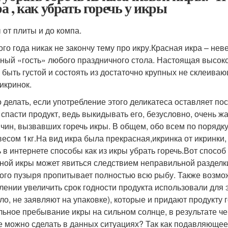
а , как убрать горечь у икры
 от плиты и до компа.
ого года никак не закончу тему про икру.Красная икра – не
ный «гость» любого праздничного стола. Настоящая высок
, быть густой и состоять из достаточно крупных не склеив
 икринок.
о делать, если употребление этого деликатеса оставляет п
о спасти продукт, ведь выкидывать его, безусловно, очень ж
ичин, вызвавших горечь икры. В общем, обо всем по порядку
весом 1кг.На вид икра была прекрасная,икринка от икринки,
ь в интернете способы как из икры убрать горечь.Вот способ
сной икры может явиться следствием неправильной разделк
ого пузыря пропитывает полностью всю рыбу. Также возмож
лении увеличить срок годности продукта использовали для э
ло, не заявляют на упаковке), которые и придают продукту 
льное пребывание икры на сильном солнце, в результате че
е можно сделать в данных ситуациях? Так как подавляюще