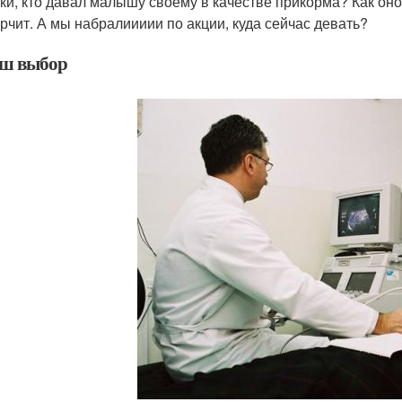
ки, кто давал малышу своему в качестве прикорма? Как оно
орчит. А мы набралиииии по акции, куда сейчас девать?
ш выбор