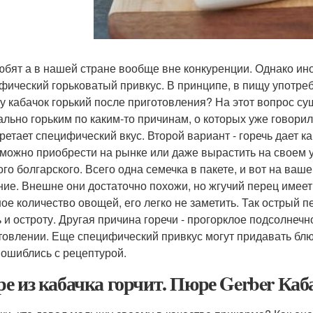
юбят а в нашей стране вообще вне конкуренции. Однако ин
фический горьковатый привкус. В принципе, в пищу употребл
у кабачок горький после приготовления? На этот вопрос су
ально горьким по каким-то причинам, о которых уже говори
ретает специфический вкус. Второй вариант - горечь дает к
 можно приобрести на рынке или даже вырастить на своем 
ого болгарского. Всего одна семечка в пакете, и вот на ва
ние. Внешне они достаточно похожи, но жгучий перец имеет
ое количество овощей, его легко не заметить. Так острый 
ь и остроту. Другая причина горечи - прогорклое подсолнеч
товлении. Еще специфический привкус могут придавать блюд
 ошиблись с рецептурой.
е из кабачка горчит. Пюре Gerber Каб