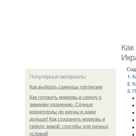
Как
Икр
Сод
К
Популярные материалы
К
Как выбрать саженцы гортензии
П
Как готовить морковь и свеклу к
зимнему хранению. Сочные
корнеплоды до весны и даже
дольше! Как сохранить морковь и
свёклу зимой: способы для разных
условий