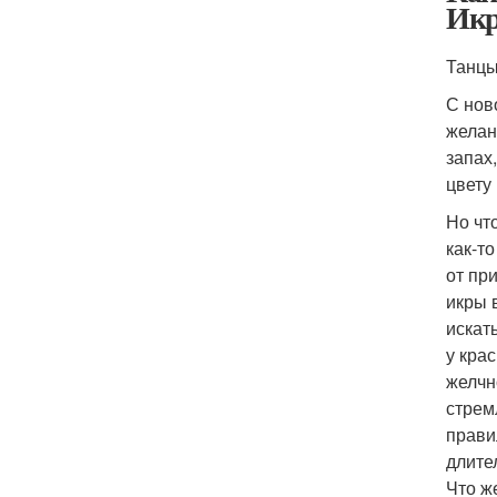
Икр
Танцы
С нов
желан
запах
цвету
Но чт
как-т
от пр
икры 
искат
у кра
желчн
стрем
прави
длите
Что ж