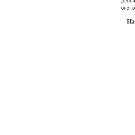
Девоч
оно г
На