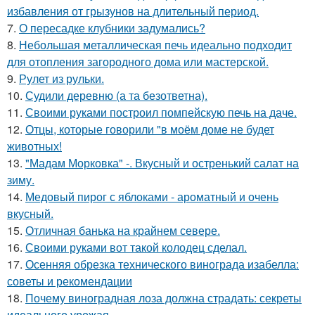
избавления от грызунов на длительный период.
7.
О пересадке клубники задумались?
8.
Небольшая металлическая печь идеально подходит
для отопления загородного дома или мастерской.
9.
Рулет из рульки.
10.
Судили деревню (а та безответна).
11.
Своими руками построил помпейскую печь на даче.
12.
Отцы, которые говорили "в моём доме не будет
животных!
13.
"Мадам Морковка" -. Вкусный и остренький салат на
зиму.
14.
Медовый пирог с яблоками - ароматный и очень
вкусный.
15.
Отличная банька на крайнем севере.
16.
Своими руками вот такой колодец сделал.
17.
Осенняя обрезка технического винограда изабелла:
советы и рекомендации
18.
Почему виноградная лоза должна страдать: секреты
идеального урожая