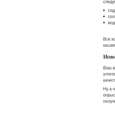
следу
сод
сол
вод
Все х
касае
Испо
Ваш в
учтит
качес
Ну а 
опрыс
получ