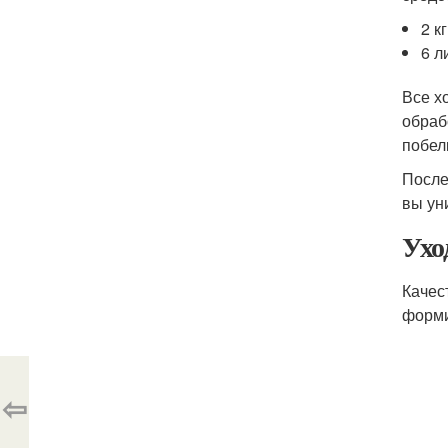
2 к
6 л
Все х
обраб
побел
После
вы ун
Ухо
Качес
форми
⇦