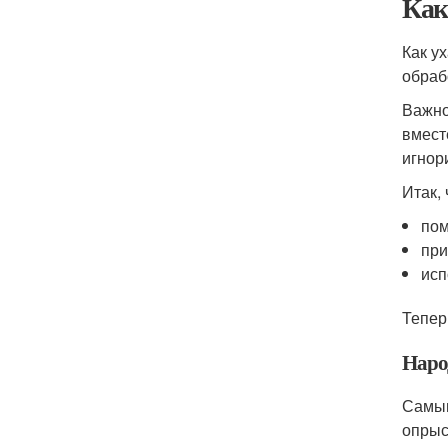
Как
Как у
обраб
Важно
вмест
игнор
Итак,
пом
при
исп
Тепер
Наро
Самым
опрыс