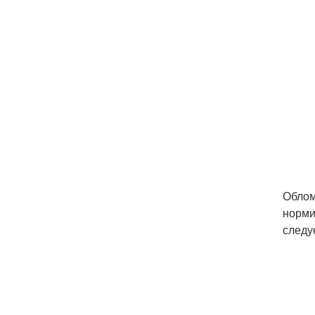
Облом
норми
следу