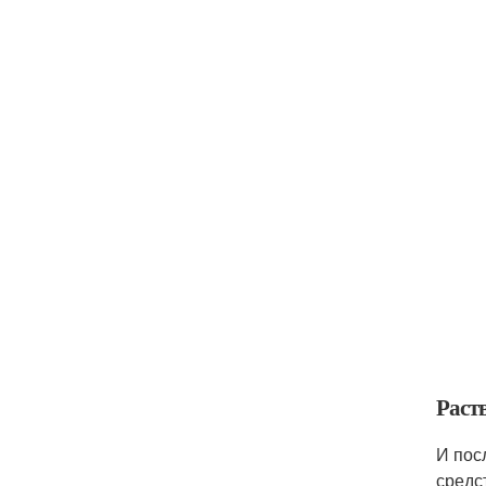
Раст
И пос
средс