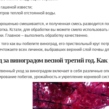
г гашеной извести;
итров теплой отстоянной воды.
орошенько смешивается, и полученная смесь разводится по
отка. Кстати, для обработки вы можете смело использовать 
ки. Главное – выполнить обработку качественно.
 того как вы побелите виноград, его приствольный круг по
ичтожаете всех личинок, выбравших верхний слой почвы дл
д за виноградом весной третий год. Как
твенный уход за виноградом включает в себя различные о
рование побегов, урожайность и укрепление корневой сис