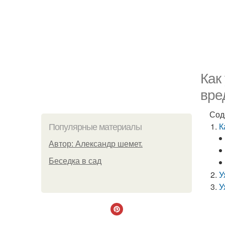
Как
вре
Сод
К
Популярные материалы
Автор: Александр шемет.
Беседка в сад
У
У