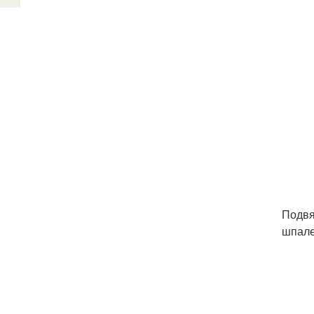
Подвя
шпале