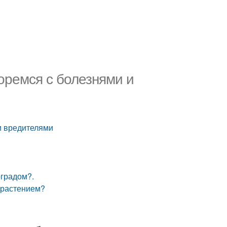
оремся с болезнями и
и вредителями
оградом?.
м растением?