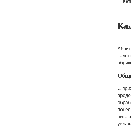
вет
Как
|
Абрик
садов
абрик
Общи
С при
вредо
обраб
побел
питаю
увлаж