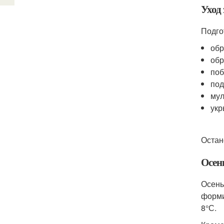
Уход 
Подго
обр
обр
поб
под
мул
укр
Остан
Осен
Осень
форми
8°С.