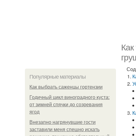
Как
гру
Сод
К
Популярные материалы
У
Как выбрать саженцы гортензии
Годичный цикл виноградного куста:
от зимней спячки до созревания
ягод
К
Внезапно нагрянувшие гости
заставили меня спешно искать