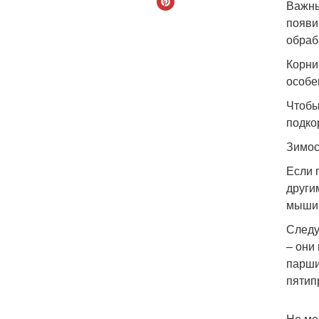
Важны
появи
обраб
Корни
особе
Чтобы
подко
Зимос
Если 
други
мыши
Следу
– они
парши
пятип
Не ме