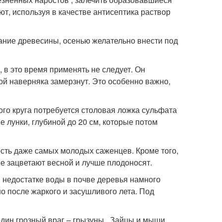
ют, используя в качестве антисептика раствор
ание древесины, осенью желательно внести под
 в это время применять не следует. Он
й наверняка замерзнут. Это особенно важно,
го круга потребуется столовая ложка сульфата
 лунки, глубиной до 20 см, которые потом
ть даже самых молодых саженцев. Кроме того,
е зацветают весной и лучше плодоносят.
и недостатке воды в почве деревья намного
о после жаркого и засушливого лета. Под
один грозный враг – грызуны . Зайцы и мыши