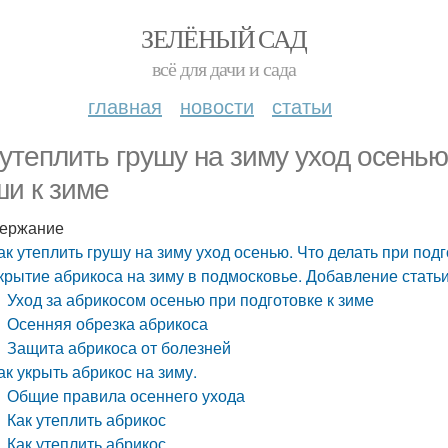
ЗЕЛЁНЫЙ САД
всё для дачи и сада
главная
новости
статьи
 утеплить грушу на зиму уход осенью
ши к зиме
ержание
ак утеплить грушу на зиму уход осенью. Что делать при под
крытие абрикоса на зиму в подмосковье. Добавление стать
Уход за абрикосом осенью при подготовке к зиме
Осенняя обрезка абрикоса
Защита абрикоса от болезней
ак укрыть абрикос на зиму.
Общие правила осеннего ухода
Как утеплить абрикос
Как утеплить абрикос