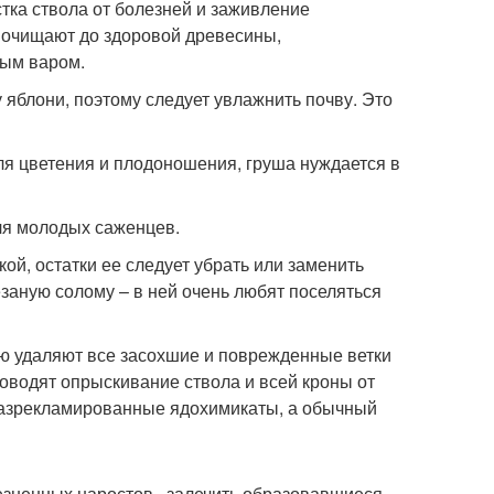
тка ствола от болезней и заживление
 очищают до здоровой древесины,
вым варом.
 яблони, поэтому следует увлажнить почву. Это
ля цветения и плодоношения, груша нуждается в
ля молодых саженцев.
й, остатки ее следует убрать или заменить
езаную солому – в ней очень любят поселяться
ью удаляют все засохшие и поврежденные ветки
роводят опрыскивание ствола и всей кроны от
 разрекламированные ядохимикаты, а обычный
езненных наростов , залечить образовавшиеся