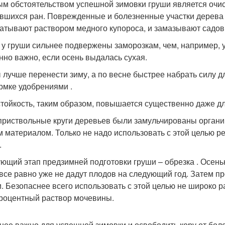
м обстоятельством успешной зимовки груши является очис
вшихся ран. Поврежденные и болезненные участки дерева
атывают раствором медного купороса, и замазывают садо
 у груши сильнее подвержены заморозкам, чем, например, у
нно важно, если осень выдалась сухая.
 лучше перенести зиму, а по весне быстрее набрать силу д
рмке удобрениями .
тойкость, таким образом, повышается существенно даже д
приствольные круги деревьев были замульчированы органико
м материалом. Только не надо использовать с этой целью р
.
ющий этап предзимней подготовки груши – обрезка . Осен
 все равно уже не дадут плодов на следующий год. Затем п
. Безопаснее всего использовать с этой целью не широко
роцентный раствор мочевины.
нее важно для успешной зимовки и освободить кору от бол