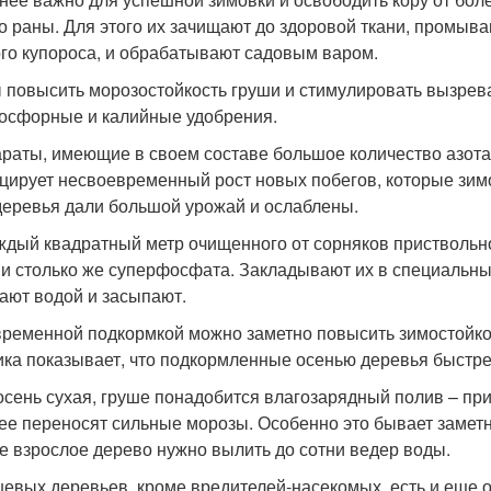
то раны. Для этого их зачищают до здоровой ткани, промыва
го купороса, и обрабатывают садовым варом.
 повысить морозостойкость груши и стимулировать вызрев
осфорные и калийные удобрения.
раты, имеющие в своем составе большое количество азота,
цирует несвоевременный рост новых побегов, которые зимо
деревья дали большой урожай и ослаблены.
ждый квадратный метр очищенного от сорняков приствольно
 и столько же суперфосфата. Закладывают их в специальные
ают водой и засыпают.
ременной подкормкой можно заметно повысить зимостойкос
ика показывает, что подкормленные осенью деревья быстре
осень сухая, груше понадобится влагозарядный полив – пр
ее переносят сильные морозы. Особенно это бывает заметн
е взрослое дерево нужно вылить до сотни ведер воды.
шевых деревьев, кроме вредителей-насекомых, есть и еще 