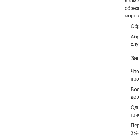
Кроме
обрез
мороз
Обр
Абр
слу
За
Что
про
Бол
дер
Одн
гри
Пер
3%-