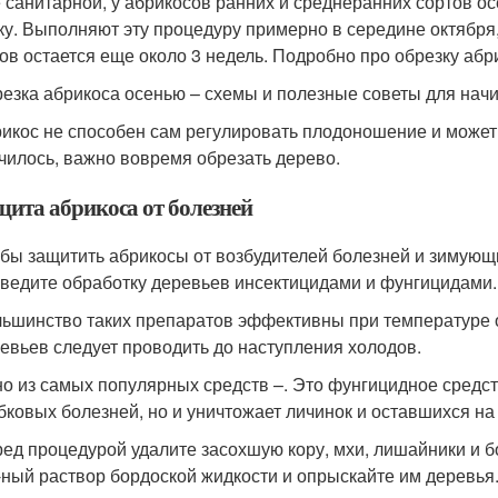
 санитарной, у абрикосов ранних и среднеранних сортов 
ку. Выполняют эту процедуру примерно в середине октября,
ов остается еще около 3 недель. Подробно про обрезку абр
езка абрикоса осенью – схемы и полезные советы для на
икос не способен сам регулировать плодоношение и может 
чилось, важно вовремя обрезать дерево.
щита абрикоса от болезней
бы защитить абрикосы от возбудителей болезней и зимующи
ведите обработку деревьев инсектицидами и фунгицидами.
ьшинство таких препаратов эффективны при температуре о
евьев следует проводить до наступления холодов.
о из самых популярных средств –. Это фунгицидное средст
бковых болезней, но и уничтожает личинок и оставшихся н
ед процедурой удалите засохшую кору, мхи, лишайники и б
ный раствор бордоской жидкости и опрыскайте им деревья