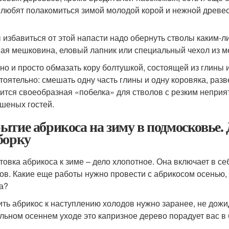
 любят полакомиться зимой молодой корой и нежной древе
 избавиться от этой напасти надо обернуть стволы каким-
ая мешковина, еловый лапник или специальный чехол из ме
но и просто обмазать кору болтушкой, состоящей из глины 
тоятельно: смешать одну часть глины и одну коровяка, раз
ится своеобразная «побелка» для стволов с резким неприя
шеных гостей.
ытие абрикоса на зиму в подмосковье. 
борку
товка абрикоса к зиме – дело хлопотное. Она включает в се
ов. Какие еще работы нужно провести с абрикосом осенью,
а?
ить абрикос к наступлению холодов нужно заранее, не дожид
льном осеннем уходе это капризное дерево порадует вас в