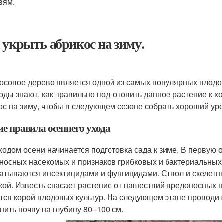
вям.
 укрыть абрикос на зиму.
осовое дерево является одной из самых популярных плодов
оды знают, как правильно подготовить данное растение к х
ос на зиму, чтобы в следующем сезоне собрать хороший ур
е правила осеннего ухода
ходом осени начинается подготовка сада к зиме. В первую 
носных насекомых и признаков грибковых и бактериальных
атываются инсектицидами и фунгицидами. Ствол и скелетн
кой. Известь спасает растение от нашествий вредоносных 
тся корой плодовых культур. На следующем этапе проводит
нить почву на глубину 80–100 см.