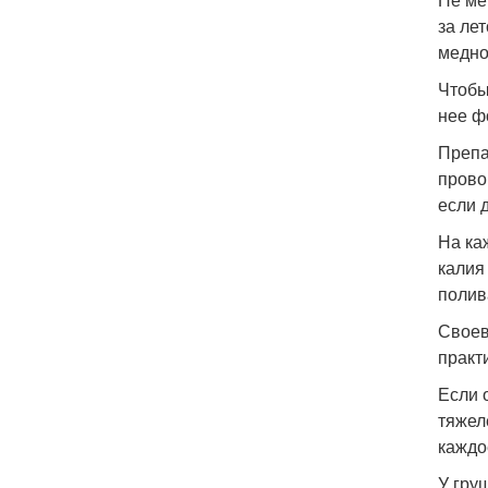
за ле
медно
Чтобы
нее ф
Препа
прово
если 
На ка
калия
полив
Своев
практ
Если 
тяжел
каждо
У гру