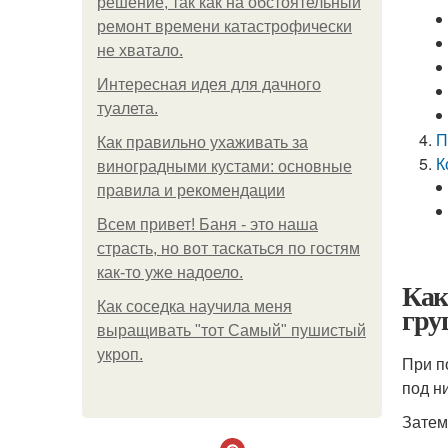
решение, так как на обстоятельный
ремонт времени катастрофически
не хватало.
Интересная идея для дачного
туалета.
П
Как правильно ухаживать за
К
виноградными кустами: основные
правила и рекомендации
Всем привет! Баня - это наша
страсть, но вот таскаться по гостям
как-то уже надоело.
Как
Как соседка научила меня
гру
выращивать "тот Самый" пушистый
укроп.
При п
под н
Затем