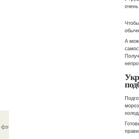
очень
Чтобы
обычн
А мож
самос
Получ
непро
Укр
под
Подго
мороз
холод
⇦
Готов
прави