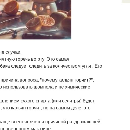
ые случаи.
иятную горечь во рту. Это самая
ака следует следить за количеством угля . Его
причина вопроса, "почему кальян горчит?".
о использовать шомпола и не химические
авлением сухого спирта (или селитры) будет
что кальян горчит, но на самом деле, это
 чаще всего является причиной раздражающей
 проверенном магазине .