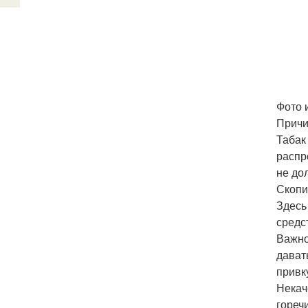
Фото 
Причи
Табак
распр
не до
Скопи
Здесь
средс
Важно
дават
привку
Некач
гореч