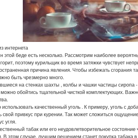
из интернета
н этой беде есть несколько. Рассмотрим наиболее вероятн
 горит, поэтому курильщик во время затяжки чувствует непр
остраненная причина явления. Чтобы избежать сгорания таб
лжно быть чрезмерно много.
вшиеся на стенках шахты , колбы и чашки частицы сиропа - 
 можно обойтись тщательной чисткой комплектующих. Важн
тва.
 использовать качественный уголь . К примеру, уголь с доб
ь свой привкус при курении. Так может сложиться ощущение, 
с угля.
ественный табак или его неудовлетворительное состояние
и. В этом случае, лучшим решением станет покупка табака в