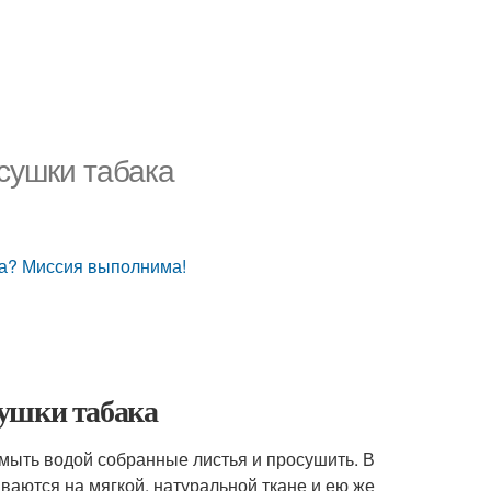
сушки табака
на? Миссия выполнима!
сушки табака
омыть водой собранные листья и просушить. В
аются на мягкой, натуральной ткане и ею же