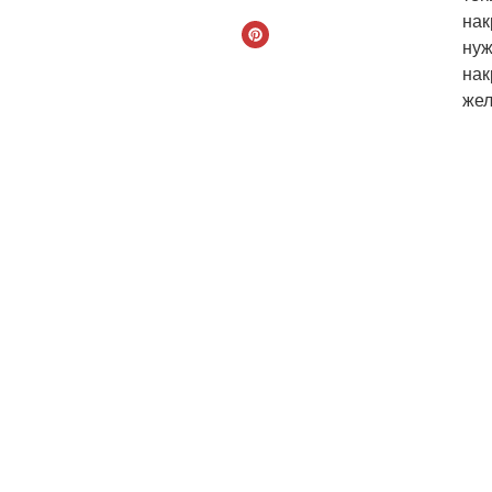
нак
нуж
нак
жел