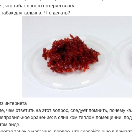
т, что табак просто потерял влагу.
 табак для кальяна. Что делать?
из интернета
е, чем ответить на этот вопрос, следует помнить, почему 
неправильное хранение: в слишком теплом помещении, под
том виде.
ретая табак в магазине, первое, что сделайте еще в присут