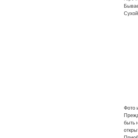
Бывае
Сухой
Фото 
Прежд
быть 
откры
Приоб