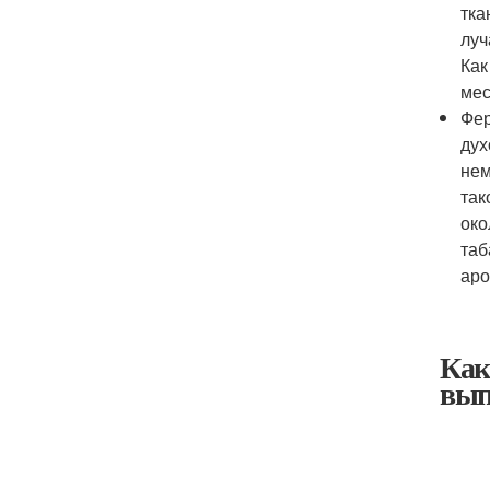
тка
луч
Как
мес
Фер
дух
нем
так
око
таб
аро
Как
вып