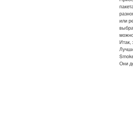
пакет
разно
или р
выбра
можно
Итак, 
Лучший
Smoke
Они д