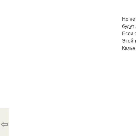
Но не
будут
Если 
Этой 
Калья
⇦