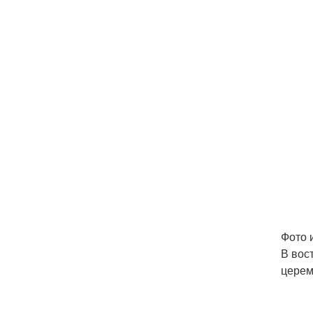
Фото 
В вос
церем