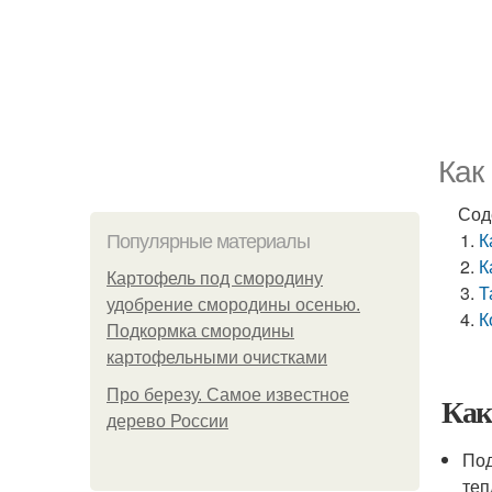
Как
Сод
К
Популярные материалы
К
Картофель под смородину
Т
удобрение смородины осенью.
К
Подкормка смородины
картофельными очистками
Про березу. Самое известное
Как
дерево России
Под
теп