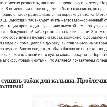
ни, а можно развесить, нанизав на проволоку или леску. Н
ах. В помещении также не должно быть сквозняков, но при 
 правило, табак развешивается на веревке у потолка. В эт
яца. Высохший табак будет иметь желтовато–коричневый о
ментация происходит в условиях высокой температуры и в
овка. Высушенный табак режется на мелкие части. Затем е
ного сбрызнув из пульверизатора), возможно, с добавление
ом виде он помещается в духовку, выставленную на 50 град
ло недели. Важно следить, чтобы в банках не возникал конде
ак слишком влажный и его нужно снова просушить. Через 
мат с фруктовыми нотами, что является показателем успе
 сушить табак для кальяна. Проблемн
олнима!