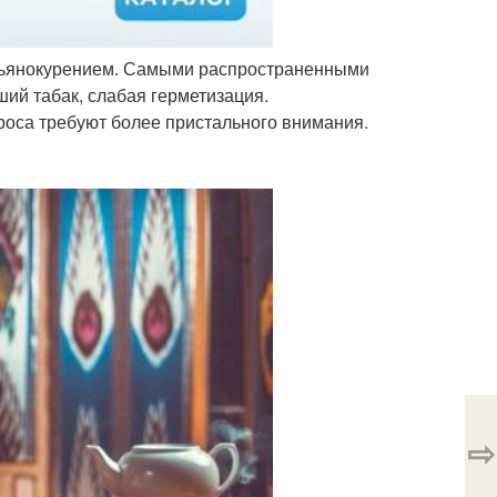
кальянокурением. Самыми распространенными
ший табак, слабая герметизация.
роса требуют более пристального внимания.
⇨