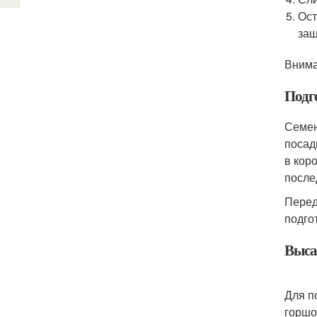
Ост
защ
Внима
Подг
Семен
посад
в кор
после
Перед
подго
Выса
Для п
горшо