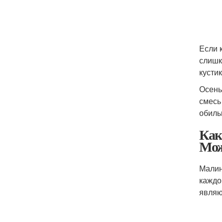
Если 
слишк
кусти
Осень
смесь
обиль
Как
Мож
Малин
каждо
являю