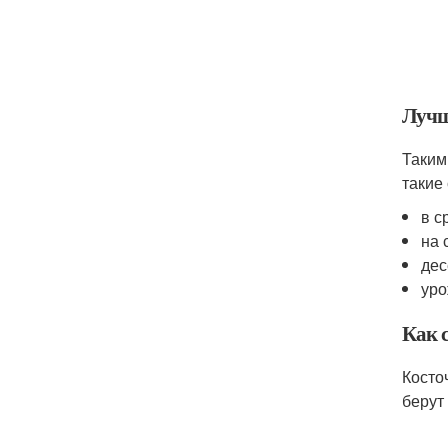
Лучш
Таким
такие 
в с
на 
дес
уро
Как 
Косто
берут