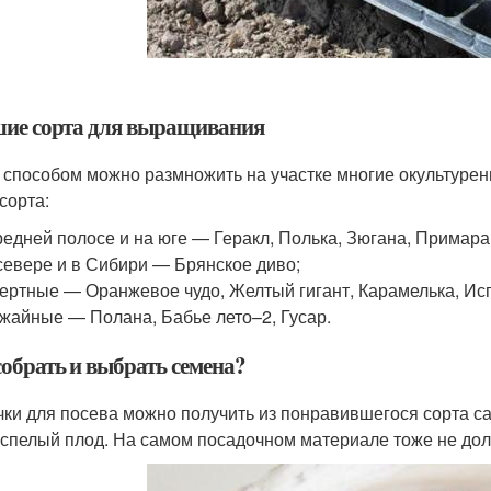
ие сорта для выращивания
 способом можно размножить на участке многие окультурен
сорта:
редней полосе и на юге — Геракл, Полька, Зюгана, Примара
севере и в Сибири — Брянское диво;
ертные — Оранжевое чудо, Желтый гигант, Карамелька, Ис
жайные — Полана, Бабье лето–2, Гусар.
собрать и выбрать семена?
чки для посева можно получить из понравившегося сорта са
 спелый плод. На самом посадочном материале тоже не дол