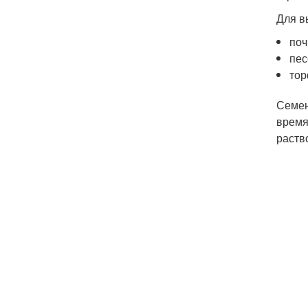
Для в
поч
пес
тор
Семен
время
раств