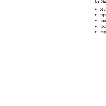
Выращ
отб
стр
про
пос
пер