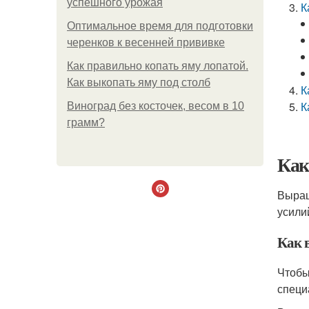
успешного урожая
К
Оптимальное время для подготовки
черенков к весенней прививке
Как правильно копать яму лопатой.
Как выкопать яму под столб
К
К
Виноград без косточек, весом в 10
грамм?
Как
Выращ
усили
Как 
Чтобы
специ