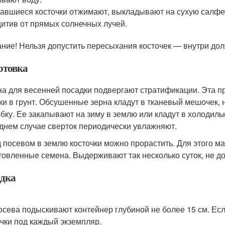
авшиеся косточки отжимают, выкладывают на сухую салфе
итив от прямых солнечных лучей.
ние! Нельзя допустить пересыхания косточек — внутри дол
отовка
а для весенней посадки подвергают стратификации. Эта пр
ки в грунт. Обсушенные зерна кладут в тканевый мешочек,
обку. Ее закапывают на зиму в землю или кладут в холодиль
днем случае сверток периодически увлажняют.
 посевом в землю косточки можно прорастить. Для этого м
товленные семена. Выдерживают так несколько суток, не д
дка
осева подыскивают контейнер глубиной не более 15 см. Ес
чки под каждый экземпляр.