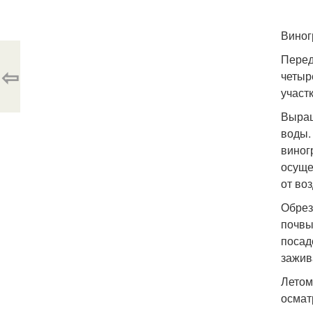
Виног
Перед
⇦
четыр
участк
Выращ
воды.
виног
осуще
от во
Обрез
почвы
посад
зажив
Летом
осмат