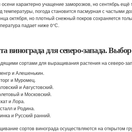
 осени характерно учащение заморозков, но сентябрь ещё т
д температуры, погода становится пасмурная с частыми до
онца октября, но плотный снежный покров сохраняется толь
пература падает ниже 0°С.
та винограда для северо-запада. Выбор
дящими сортами для выращивания растения на северо-зап
енгр и Алешенькин.
торг и Муромец.
товский и Августовский.
летовый и Московский.
кат и Лора.
сталл и Родина.
инка и Русский ранний.
ивание сортов винограда осуществляются на открытом гру