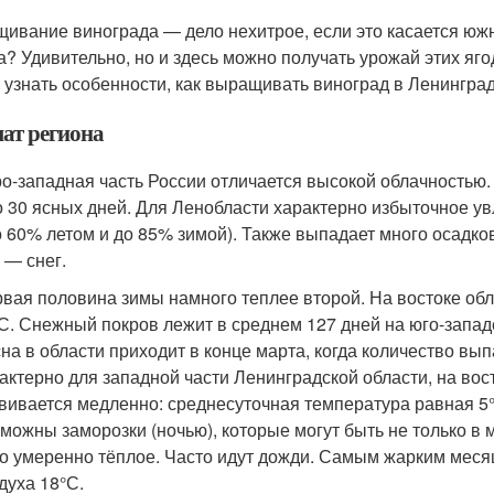
ивание винограда — дело нехитрое, если это касается южн
а? Удивительно, но и здесь можно получать урожай этих яго
 узнать особенности, как выращивать виноград в Ленинградс
ат региона
о-западная часть России отличается высокой облачностью. 
о 30 ясных дней. Для Ленобласти характерно избыточное у
о 60% летом и до 85% зимой). Также выпадает много осадков
 — снег.
вая половина зимы намного теплее второй. На востоке обл
С. Снежный покров лежит в среднем 127 дней на юго-западе
на в области приходит в конце марта, когда количество вы
актерно для западной части Ленинградской области, на вост
вивается медленно: среднесуточная температура равная 5°
можны заморозки (ночью), которые могут быть не только в м
о умеренно тёплое. Часто идут дожди. Самым жарким меся
духа 18°С.