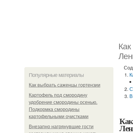
Как
Лен
Сод
К
Популярные материалы
Как выбрать саженцы гортензии
С
Картофель под смородину
В
удобрение смородины осенью.
Подкормка смородины
картофельными очистками
Как
Лен
Внезапно нагрянувшие гости