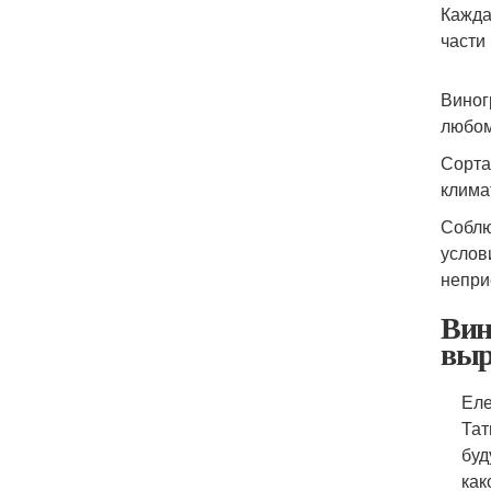
Кажда
части
Виног
любом
Сорта
клима
Соблю
услов
непри
Вин
выр
Еле
Тат
буд
как