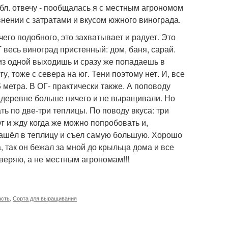
л. отвечу - пообщалась я с местным агрономом
авнении с затратами и вкусом южного винограда.
ичего подобного, это захватывает и радует. Это
 весь виноград пристенный: дом, баня, сарай.
:из одной выходишь и сразу же попадаешь в
у, тоже с севера на юг. Тени поэтому нет. И, все
5 метра. В ОГ- практически также. А поповоду
 в деревне больше ничего и не выращивали. Но
ть по две-три теплицы. По поводу вкуса: три
г и жду когда же можно попробовать и,
 зашёл в теплицу и съел самую большую. Хорошо
, так он бежал за мной до крыльца дома и все
оверяю, а не местным агрономам!!!
асть
,
Сорта для выращивания