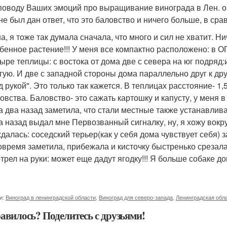
поводу Ваших эмоций про выращивание винограда в Лен. об
не был дан ответ, что это баловство и ничего больше, в ср
а, я тоже так думала сначала, что много и сил не хватит. Н
бенное растение!!! У меня все компактно расположено: в ОГ
ыре теплицы: с востока от дома две с севера на юг подряд
гую. И две с западной стороны дома параллельно друг к друг
д рукой". Это только так кажется. В теплицах расстояние- 1,
овства. Баловство- это сажать картошку и капусту, у меня
а два назад заметила, что стали местные также устанавлива
а назад выдал мне Первозванный сигналку, ну, я хожу вокру
далась: соседский терьер(как у себя дома чувствует себя)
овремя заметила, прибежала и кисточку быстренько срезала
трел на руки: может еще дадут ягодку!!! Я больше собаке д
и:
Виноград в ленинградской области
,
Виноград для северо-запада
,
Ленинградская обл
авилось? Поделитесь с друзьями!