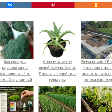
Как соседка
Алоэ пятнистое
Всем привет! Ба
научила меня
лечебные свойства.
это наша страс
выращивать "тот
Полезные свойства
но вот таскатьс
амый" пушистый
культуры
гостям как-то 
укроп.
надоело.