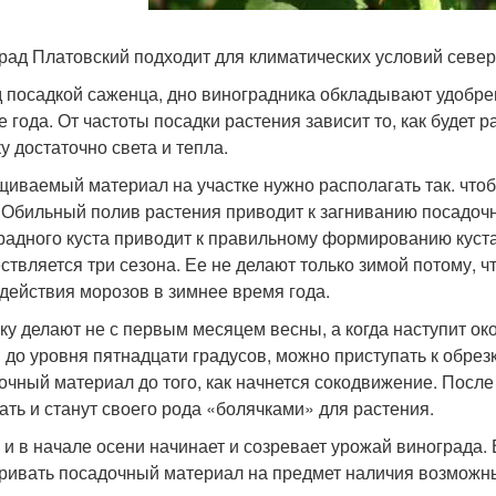
рад Платовский подходит для климатических условий севе
 посадкой саженца, дно виноградника обкладывают удобрен
е года. От частоты посадки растения зависит то, как будет 
у достаточно света и тепла.
иваемый материал на участке нужно располагать так. что
 Обильный полив растения приводит к загниванию посадоч
радного куста приводит к правильному формированию куста
ствляется три сезона. Ее не делают только зимой потому, 
здействия морозов в зимнее время года.
ку делают не с первым месяцем весны, а когда наступит о
 до уровня пятнадцати градусов, можно приступать к обрезк
очный материал до того, как начнется сокодвижение. После
ать и станут своего рода «болячками» для растения.
 и в начале осени начинает и созревает урожай винограда.
ривать посадочный материал на предмет наличия возможн