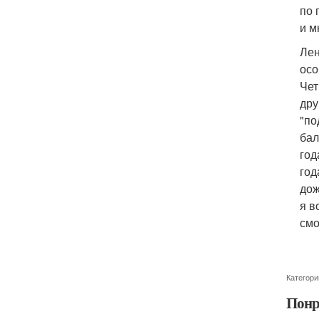
по 
и м
Лен
осо
Чет
дру
"по
бал
год
год
дож
я в
смо
Категори
Понр