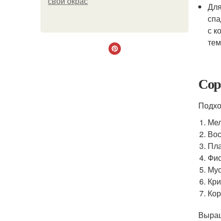
свой окрас
Для
спа
с к
тем
Сор
Подхо
Мел
Вос
Пла
Фио
Мус
Кри
Кор
Выращ