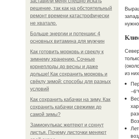
заставили меня спешно искать
Выращ
решение, так как на обстоятельный
запад
ремонт времени катастрофически
нужно
не хватало.
Больше энергии и потенции: 4
Клим
основных витамина для мужчин
Север
Как готовить морковь и свеклу к
тольк
зимнему хранению. Сочные
(окол
корнеплоды до весны и даже
из них
дольше! Как сохранить морковь и
свёклу зимой: способы для разных
Пер
условий
−6°
Вес
Как сохранить кабачки на зиму. Как
хар
сохранить кабачки свежими до
раз
самой зимы?
Воз
Замиокулькас желтеют и сохнут
Лет
листья. Почему листочки меняют
воз