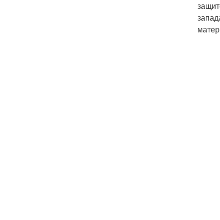
защит
запад
матер