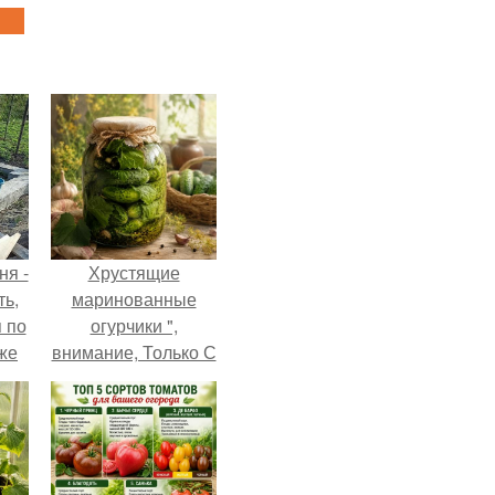
ня -
Хрустящие
ть,
маринованные
я по
огурчики ",
уже
внимание, Только С
Грядки".