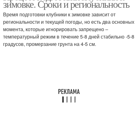
зимовке. Сроки и региональность
ленинградской области
выращивания
Время подготовки клубники к зимовке зависит от
региональности и текущей погоды, но есть два основных
Клубники в
Ягоды в ленинградской
момента, которые игнорировать запрещено –
ленинградской области
области
температурный режим в течение 5-8 дней стабильно -5-8
градусов, промерзание грунта на 4-5 см.
Черника в московской
Орешник в
области
ленинградской области