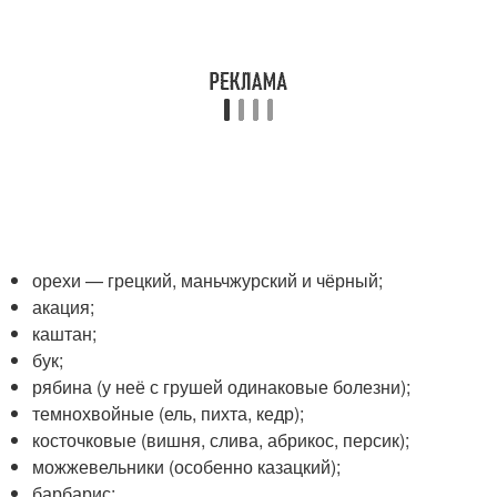
орехи — грецкий, маньчжурский и чёрный;
акация;
каштан;
бук;
рябина (у неё с грушей одинаковые болезни);
темнохвойные (ель, пихта, кедр);
косточковые (вишня, слива, абрикос, персик);
можжевельники (особенно казацкий);
барбарис;