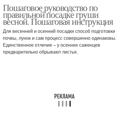
Пошаговое руководство по
Груши в московской
Груши для подмосковья
правильной посадке груши
области
весной. Пошаговая инструкция
Для весенней и осенний посадки способ подготовки
Груши для домашнего
почвы, лунок и сам процесс совершенно одинаковы.
Груши из семян
выращивания
Единственное отличие – у осенних саженцев
предварительно обрывают листья.
Груши к почве
Груши в бутылке
Груши для
Ленинградская область
высаживания