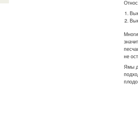
Относ
Вык
Вык
Многи
значи
песча
не ост
Ямы д
подхо
плодо