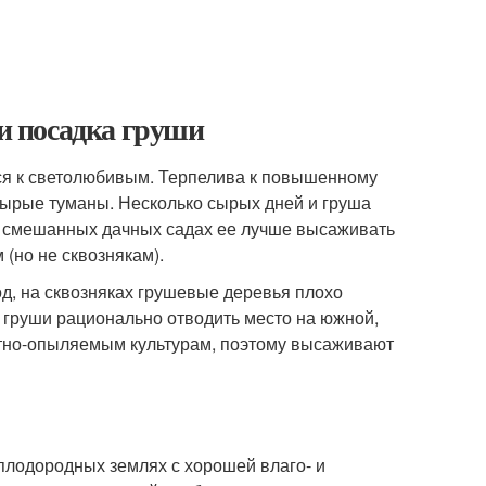
 и посадка груши
тся к светолюбивым. Терпелива к повышенному
сырые туманы. Несколько сырых дней и груша
в смешанных дачных садах ее лучше высаживать
(но не сквознякам).
од, на сквозняках грушевые деревья плохо
я груши рационально отводить место на южной,
естно-опыляемым культурам, поэтому высаживают
 плодородных землях с хорошей влаго- и