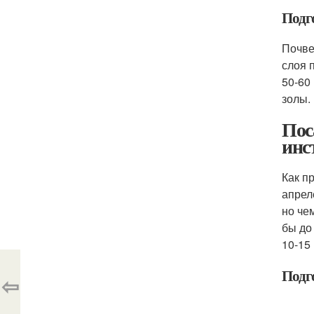
Подг
Почве
слоя 
50-60
золы.
Пос
инс
Как п
апрел
но че
бы до
10-15
Подг
⇦