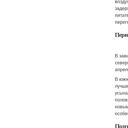
возду
задер
питат
перег
Пери
В зав
север
апрел
В южн
лучше
усыха
полов
новым
особе
Подг