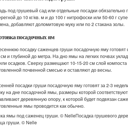
дь под грушевый сад или отдельные посадки обязательно г
ерегной до 10 кг/кв. м и до 100 г нитрофоски или 50-60 г су
лена, добавляют доломитовую муку или по 2 стакана золы.
отовка посадочных ям
есеннюю посадку саженцев груши посадочную яму готовят с
 см и глубиной до метра. На дно ямы на легких почвах укл
или осадков. Сверху размещают 10-15-20 см слой компоста 
товленной почвенной смесью и оставляют до весны.
сенней посадки груши посадочную яму готовят за 2-3 недел
ку на дне посадочной ямы, размеры которой соответствуют
авливают деревянную опору, к которой будет подвязан саж
товленные ямы проводится как обычно.
ка ямы под саженец груши. © NelleПосадка грушевого дере
ца груши. © Nelle