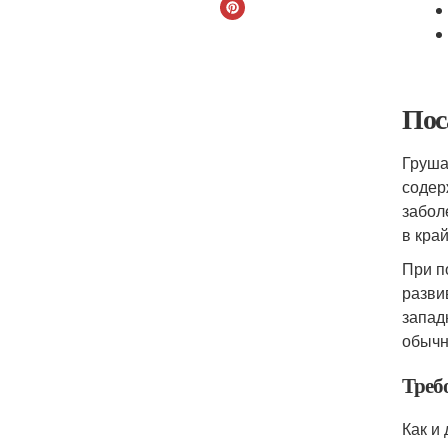
Пос
Груша
содер
забол
в кра
При п
разви
запад
обычн
Треб
Как и