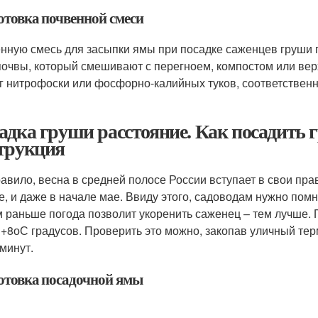
отовка почвенной смеси
нную смесь для засыпки ямы при посадке саженцев груши г
почвы, который смешивают с перегноем, компостом или ве
 г нитрофоски или фосфорно-калийных туков, соответственно
адка груши расстояние. Как посадить 
трукция
равило, весна в средней полосе России вступает в свои прав
е, и даже в начале мае. Ввиду этого, садоводам нужно помни
м раньше погода позволит укоренить саженец – тем лучше. 
 +8
о
С градусов. Проверить это можно, закопав уличный тер
 минут.
отовка посадочной ямы