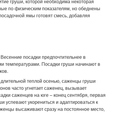
итие груши, которой необходима некоторая
ные по физическим показателям, но обеднены
 посадочной ямы готовят смесь, добавляя
 Весенние посадки предпочтительнее в
ми температурами. Посадки груши начинают в
ков.
 длительной теплой осенью, саженцы груши
онов часто угнетает саженец, вызывает
адки саженцев на юге – конец сентября, первая
и успевают укорениться и адаптироваться к
аженцы высаживают сразу на постоянное место,