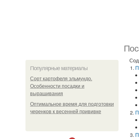
Пос
Сод
П
Популярные материалы
Сорт картофеля эльмундо.
Особенности посадки и
выращивания
Оптимальное время для подготовки
черенков к весенней прививке
П
П