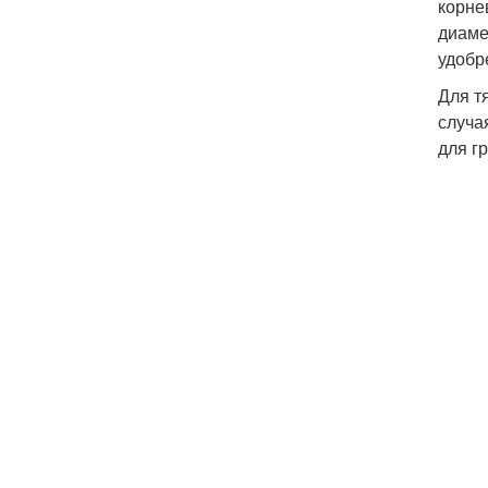
корне
диаме
удобр
Для т
случа
для г