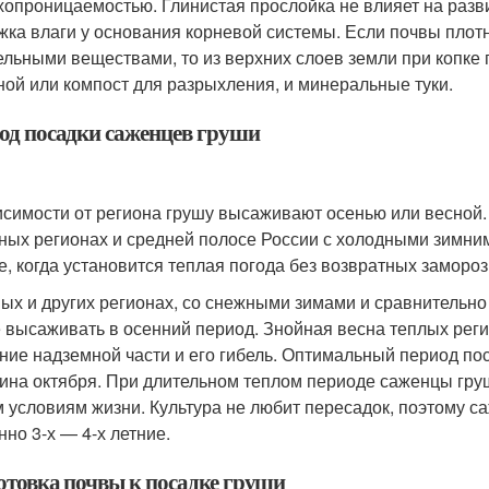
хопроницаемостью. Глинистая прослойка не влияет на разв
жка влаги у основания корневой системы. Если почвы плот
ельными веществами, то из верхних слоев земли при копке
ной или компост для разрыхления, и минеральные туки.
од посадки саженцев груши
исимости от региона грушу высаживают осенью или весной.
ных регионах и средней полосе России с холодными зимни
е, когда установится теплая погода без возвратных замороз
ых и других регионах, со снежными зимами и сравнительно
 высаживать в осенний период. Знойная весна теплых реги
ние надземной части и его гибель. Оптимальный период пос
ина октября. При длительном теплом периоде саженцы груш
 условиям жизни. Культура не любит пересадок, поэтому с
нно 3-х — 4-х летние.
отовка почвы к посадке груши