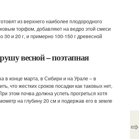
отовят из верхнего наиболее плодородного
рховым торфом, добавляют на ведро этой смеси
 30 и 20 г, и примерно 100-150 г древесной
грушу весной – поэтапная
а в конце марта, в Сибири и на Урале – в
ть, что жестких сроков посадки как таковых нет,
При этом почва должна успеть прогреться хотя
мометр на глубину 20 см и подержав его в земле
⇨