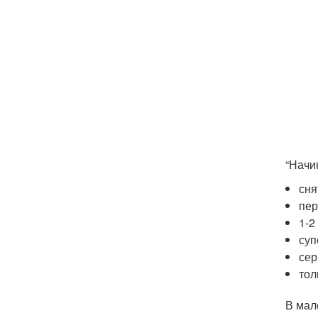
“Начи
сня
пер
1-2
суп
сер
тол
В мал