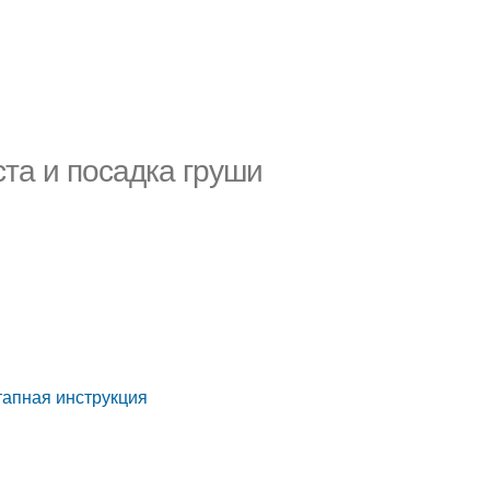
ста и посадка груши
тапная инструкция
у