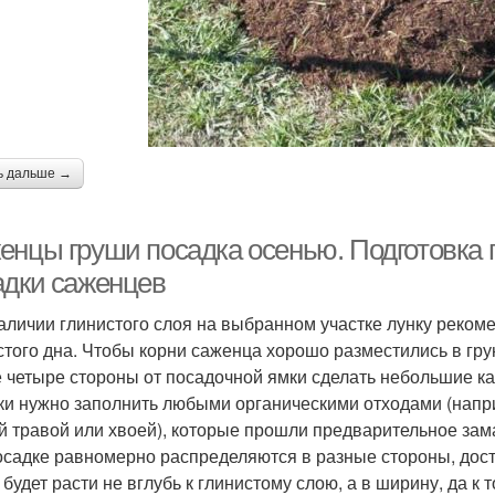
ь дальше →
енцы груши посадка осенью. Подготовка 
адки саженцев
аличии глинистого слоя на выбранном участке лунку рекоме
стого дна. Чтобы корни саженца хорошо разместились в гру
е четыре стороны от посадочной ямки сделать небольшие ка
ки нужно заполнить любыми органическими отходами (напри
й травой или хвоей), которые прошли предварительное зам
осадке равномерно распределяются в разные стороны, дости
 будет расти не вглубь к глинистому слою, а в ширину, да к