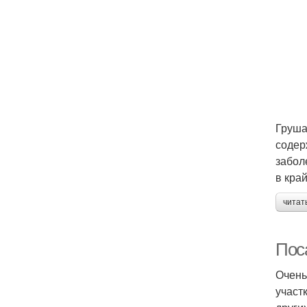
Груша
содер
забол
в кра
читат
Пос
Очень
участ