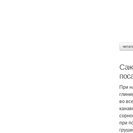
читат
Саж
пос
При н
глини
во вс
канав
сорно
при п
груши