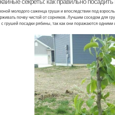
айные секреты: как правильно посадить 
роной молодого саженца груши и впоследствии под взросл
рживать почву чистой от сорняков. Лучшим соседом для гр
 с грушей посадки рябины, так как они поражаются одними 