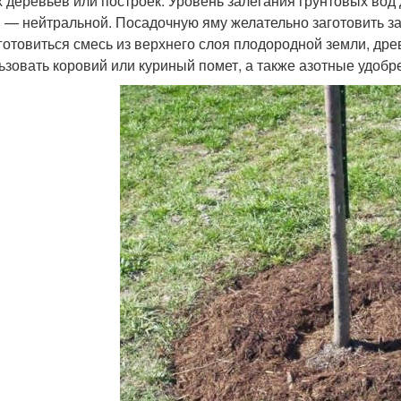
х деревьев или построек. Уровень залегания грунтовых вод
 — нейтральной. Посадочную яму желательно заготовить за
 готовиться смесь из верхнего слоя плодородной земли, д
ьзовать коровий или куриный помет, а также азотные удобр