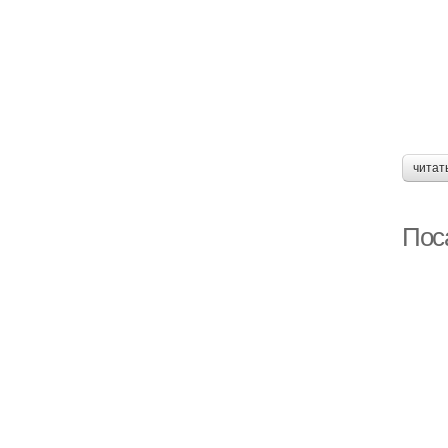
читат
Поса