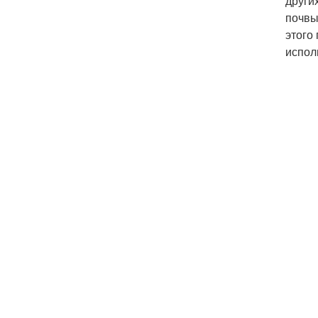
други
почвы
этого
испол