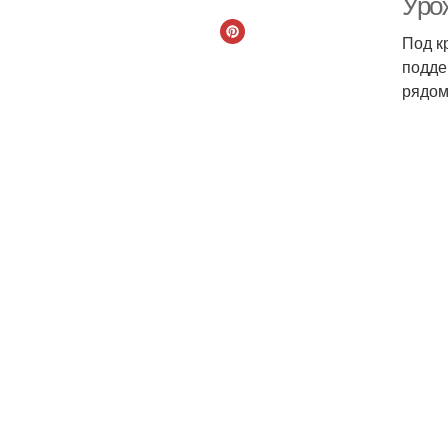
Урож
Под к
подде
рядом