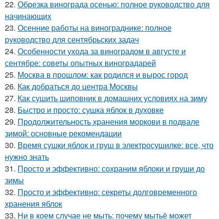
22.
Обрезка винограда осенью: полное руководство для
начинающих
23.
Осенние работы на винограднике: полное
руководство для сентябрьских задач
24.
Особенности ухода за виноградом в августе и
сентябре: советы опытных виноградарей
25.
Москва в прошлом: как родился и вырос город
26.
Как добраться до центра Москвы
27.
Как сушить шиповник в домашних условиях на зиму
28.
Быстро и просто: сушка яблок в духовке
29.
Продолжительность хранения моркови в подвале
зимой: основные рекомендации
30.
Время сушки яблок и груш в электросушилке: все, что
нужно знать
31.
Просто и эффективно: сохраним яблоки и груши до
зимы
32.
Просто и эффективно: секреты долговременного
хранения яблок
33.
Ни в коем случае не мыть: почему мытьё может