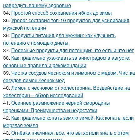
навредить вашему здоровью
34.
Простой способ сохранения яблок до зимы
35.
Уролог составил топ-10 продуктов для усиливания
мужской потенции
36.
Продукты питания для мужчин: как улучшить
потенцию с помощью диеты
37.
Полезные продукты для потенции: что есть и что нет
38.
Как правильно ухаживать за виноградом в августе:
основные правила и рекомендации
39.
Чистка сосудов чесноком и лимоном с медом. Чистка
сосудов лимон чеснок мед
40.
Лимон с чесноком от холестерина. Воздействие на
холестерин – обзор исследований
41.
Осеннее размножение черной смородины
черенками. Преимущества и недостатки
42.
Как правильно копать землю зимой. Как копать, если
мерзлая земля
43.
Огнёвка пчелиная: все, что вы хотели знать о этом