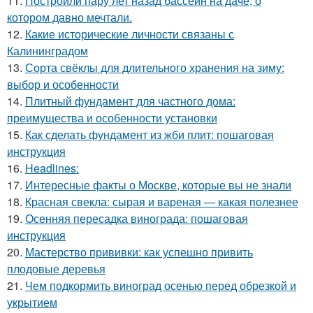
11.
Построили пару лет назад бассейн на даче, о
котором давно мечтали.
12.
Какие исторические личности связаны с
Калининградом
13.
Сорта свёклы для длительного хранения на зиму:
выбор и особенности
14.
Плитный фундамент для частного дома:
преимущества и особенности установки
15.
Как сделать фундамент из жби плит: пошаговая
инструкция
16.
Headlines:
17.
Интересные факты о Москве, которые вы не знали
18.
Красная свекла: сырая и вареная — какая полезнее
19.
Осенняя пересадка винограда: пошаговая
инструкция
20.
Мастерство прививки: как успешно привить
плодовые деревья
21.
Чем подкормить виноград осенью перед обрезкой и
укрытием