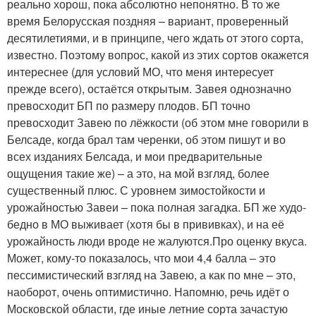
реально хорош, пока абсолютно непонятно. В то же
время Белорусская поздняя – вариант, проверенный
десятилетиями, и в принципе, чего ждать от этого сорта,
известно. Поэтому вопрос, какой из этих сортов окажется
интереснее (для условий МО, что меня интересует
прежде всего), остаётся открытым. Завея однозначно
превосходит БП по размеру плодов. БП точно
превосходит Завею по лёжкости (об этом мне говорили в
Белсаде, когда брал там черенки, об этом пишут и во
всех изданиях Белсада, и мои предварительные
ощущения такие же) – а это, на мой взгляд, более
существенный плюс. С уровнем зимостойкости и
урожайностью Завеи – пока полная загадка. БП же худо-
бедно в МО выживает (хотя бы в прививках), и на её
урожайность люди вроде не жалуются.Про оценку вкуса.
Может, кому-то показалось, что мои 4,4 балла – это
пессимистический взгляд на Завею, а как по мне – это,
наоборот, очень оптимистично. Напомню, речь идёт о
Московской области, где иные летние сорта зачастую