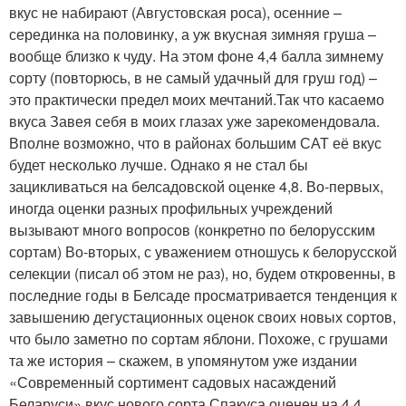
вкус не набирают (Августовская роса), осенние –
серединка на половинку, а уж вкусная зимняя груша –
вообще близко к чуду. На этом фоне 4,4 балла зимнему
сорту (повторюсь, в не самый удачный для груш год) –
это практически предел моих мечтаний.Так что касаемо
вкуса Завея себя в моих глазах уже зарекомендовала.
Вполне возможно, что в районах большим САТ её вкус
будет несколько лучше. Однако я не стал бы
зацикливаться на белсадовской оценке 4,8. Во-первых,
иногда оценки разных профильных учреждений
вызывают много вопросов (конкретно по белорусским
сортам) Во-вторых, с уважением отношусь к белорусской
селекции (писал об этом не раз), но, будем откровенны, в
последние годы в Белсаде просматривается тенденция к
завышению дегустационных оценок своих новых сортов,
что было заметно по сортам яблони. Похоже, с грушами
та же история – скажем, в упомянутом уже издании
«Современный сортимент садовых насаждений
Беларуси» вкус нового сорта Спакуса оценен на 4,4