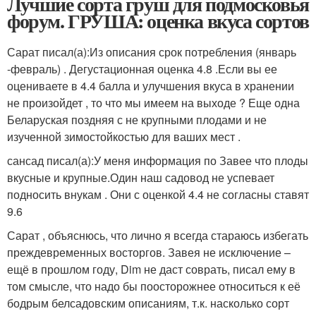
Лучшие сорта груш для подмосковья
форум. ГРУША: оценка вкуса сортов
Сарат писал(а):
Из описания срок потребления (январь
-февраль) . Дегустационная оценка 4.8 .Если вы ее
оцениваете в 4.4 балла и улучшения вкуса в хранении
не произойдет , то что мы имеем на выходе ? Еще одна
Беларуская поздняя с не крупными плодами и не
изученной зимостойкостью для ваших мест .
сансад писал(а):
У меня информация по Завее что плоды
вкусные и крупные.Один наш садовод не успевает
подносить внукам . Они с оценкой 4.4 не согласны ставят
9.6
Сарат , объяснюсь, что лично я всегда стараюсь избегать
преждевременных восторгов. Завея не исключение –
ещё в прошлом году, Dim не даст соврать, писал ему в
том смысле, что надо бы поосторожнее относиться к её
бодрым белсадовским описаниям, т.к. насколько сорт