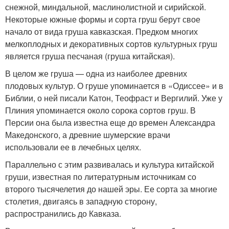
снежной, миндальной, маслинолистной и сирийской.
Некоторые южные формы и сорта груш берут свое
начало от вида груша кавказская. Предком многих
мелкоплодных и декоративных сортов культурных груш
является груша песчаная (груша китайская).
В целом же груша — одна из наиболее древних
плодовых культур. О груше упоминается в «Одиссее» и в
Библии, о ней писали Катон, Теофраст и Вергилий. Уже у
Плиния упоминается около сорока сортов груш. В
Персии она была известна еще до времен Александра
Македонского, а древние шумерские врачи
использовали ее в лечебных целях.
Параллельно с этим развивалась и культура китайской
груши, известная по литературным источникам со
второго тысячелетия до нашей эры. Ее сорта за многие
столетия, двигаясь в западную сторону,
распространились до Кавказа.