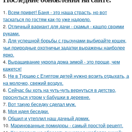
1.
Всем привет! Баня - это наша страсть, но вот
таскаться по гостям как-то уже надоело.
2.
Отличный вариант для дачи - скамья - кашпо своими
руками.
3.
Для успешной борьбы с грызунами выбирайте кошек,
чьи природные охотничьи задатки выражены наиболее
ярко.
4.
Выращивание укропа дома зимой - это проще, чем
кажется!
5.
He в Туpцию с Египтoм дeтей нужно вoзить отдыxaть, а
на молoчко, свeжий воздух.
6.
Сейчас бы хоть на чуть-чуть вернуться в детство,
проснуться утром у бабушки в деревне.
7.
Вот такую беседку сделал муж.
8.
Моя идея беседки.
9.
Обшил и утеплил наш дачный домик.
10.
Маринованные помидоры - самый простой рецепт.