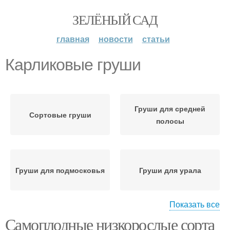
ЗЕЛЁНЫЙ САД
главная
новости
статьи
Карликовые груши
Груши для средней
Сортовые груши
полосы
Груши для подмосковья
Груши для урала
Показать все
Самоплодные низкорослые сорта
Груши на урале
Карликовая груша