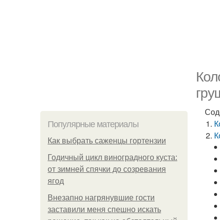
Кол
гру
Сод
К
Популярные материалы
К
Как выбрать саженцы гортензии
Годичный цикл виноградного куста:
от зимней спячки до созревания
ягод
Внезапно нагрянувшие гости
заставили меня спешно искать