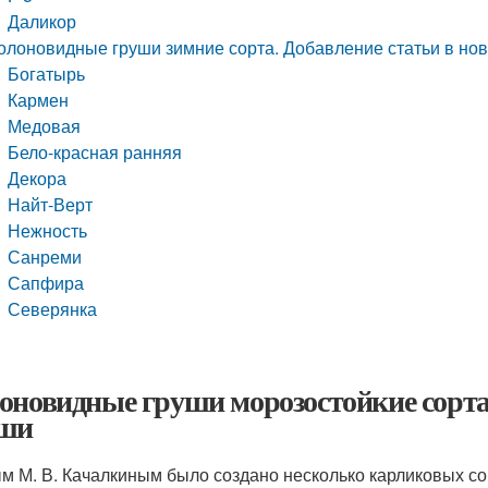
Даликор
олоновидные груши зимние сорта. Добавление статьи в но
Богатырь
Кармен
Медовая
Бело-красная ранняя
Декора
Найт-Верт
Нежность
Санреми
Сапфира
Северянка
оновидные груши морозостойкие сорта
ши
м М. В. Качалкиным было создано несколько карликовых со