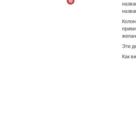
назва
назва
Колон
приви
желан
Эти д
Как в