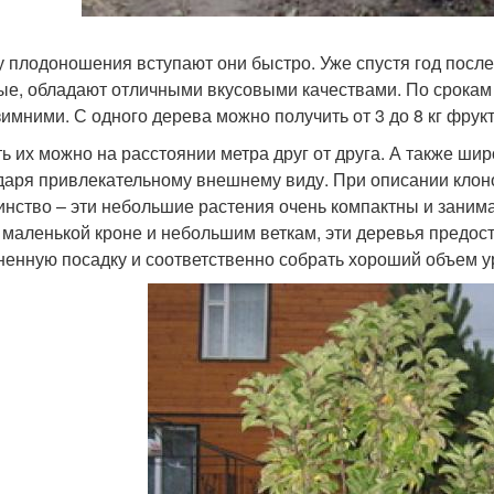
у плодоношения вступают они быстро. Уже спустя год посл
ые, обладают отличными вкусовыми качествами. По срокам 
 зимними. С одного дерева можно получить от 3 до 8 кг фрукт
ь их можно на расстоянии метра друг от друга. А также ш
даря привлекательному внешнему виду. При описании клоно
инство – эти небольшие растения очень компактны и занима
 маленькой кроне и небольшим веткам, эти деревья предо
ненную посадку и соответственно собрать хороший объем ур