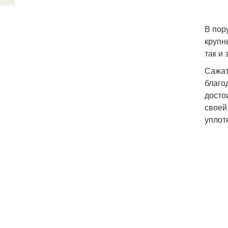
В пор
крупн
так и
Сажат
благо
досто
своей
уплот