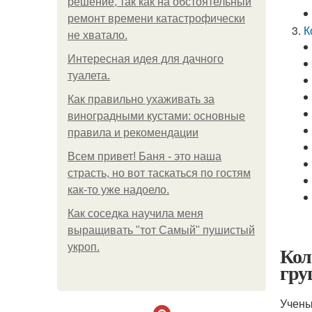
решение, так как на обстоятельный
ремонт времени катастрофически
К
не хватало.
Интересная идея для дачного
туалета.
Как правильно ухаживать за
виноградными кустами: основные
правила и рекомендации
Всем привет! Баня - это наша
страсть, но вот таскаться по гостям
как-то уже надоело.
Как соседка научила меня
выращивать "тот Самый" пушистый
укроп.
Кол
гру
Учены