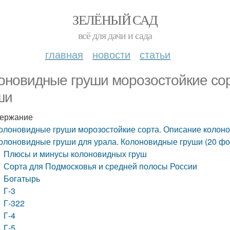
ЗЕЛЁНЫЙ САД
всё для дачи и сада
главная
новости
статьи
оновидные груши морозостойкие со
ши
ержание
олоновидные груши морозостойкие сорта. Описание колон
олоновидные груши для урала. Колоновидные груши (20 фо
Плюсы и минусы колоновидных груш
Сорта для Подмосковья и средней полосы России
Богатырь
Г-3
Г-322
Г-4
Г-5