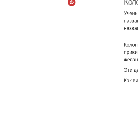
Кол
Учены
назва
назва
Колон
приви
желан
Эти д
Как в