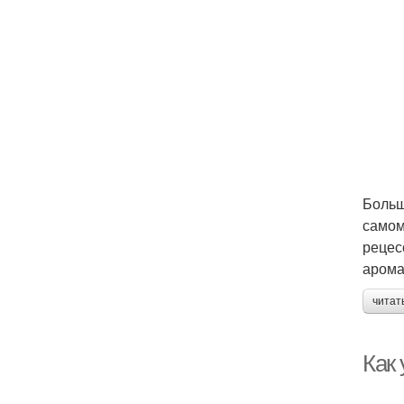
Больш
самом
рецес
арома
читат
Как