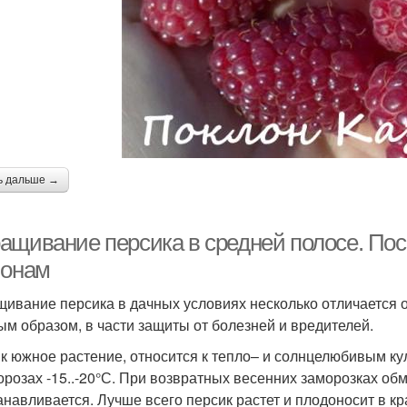
ь дальше →
ащивание персика в средней полосе. Пос
ионам
ивание персика в дачных условиях несколько отличается 
ым образом, в части защиты от болезней и вредителей.
к южное растение, относится к тепло– и солнцелюбивым ку
орозах -15..-20°С. При возвратных весенних заморозках об
анавливается. Лучше всего персик растет и плодоносит в к