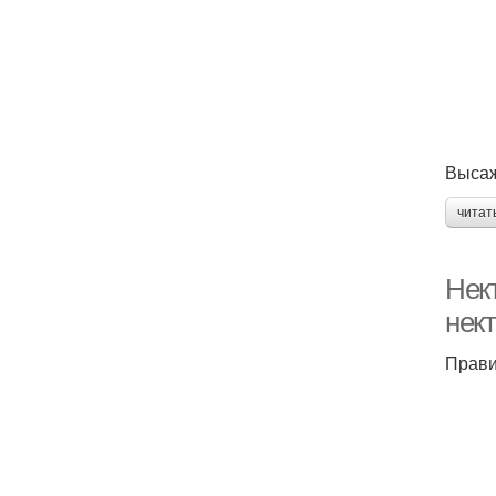
Высаж
читат
Нек
нек
Прави