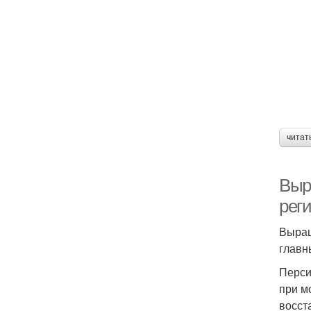
читат
Выр
рег
Выращ
главн
Перси
при м
восст