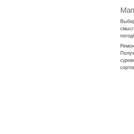
Мал
Выбор
смысл
погод
Ремон
Получ
суров
сорто