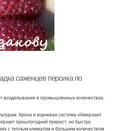
адка саженцев персика по
от возделывания в промышленных количествах,
льтурам. Крона и корневая система обмерзают
мерзает прошлогодний прирост, но быстро
раях с теплым климатом и большим количеством