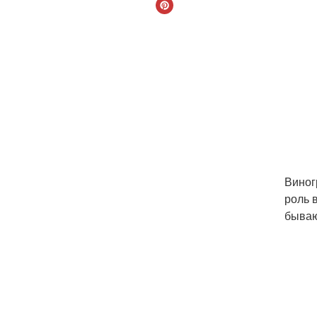
Виног
роль 
бываю