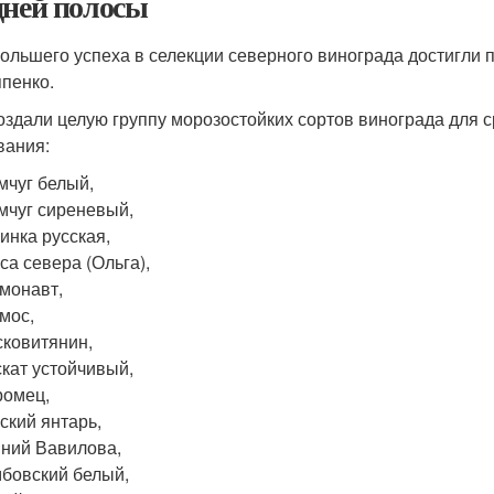
дней полосы
ольшего успеха в селекции северного винограда достигли 
пенко.
оздали целую группу морозостойких сортов винограда для 
вания:
чуг белый,
чуг сиреневый,
инка русская,
са севера (Ольга),
монавт,
мос,
ковитянин,
кат устойчивый,
ромец,
ский янтарь,
ний Вавилова,
бовский белый,