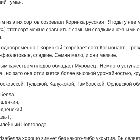
ий туман.
м из этих сортов созревает Коринка русская . Ягоды у нее 
5%) этот сорт можно сравнить с самыми сладкими южными со
я.
 одновременно с Коринкой созревает сорт Космонавт . Грозд
-фиолетовые, сладкие. Семян мало, и они мелкие.
ым качеством плодов обладает Муромец . Немного уступает
а , но зато она отличается более высокой урожайностью, кр
осковской, Тульской, Калужской, Тамбовской, Орловской об
белла,
шенкин,
дненский,
за-1,
илейный Новгорода.
Изабелла хорошо зимует без какого-либо укрытия. Выделяе