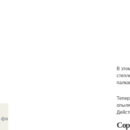
В это
степл
палка
Тепер
опыля
Дейст
⇦
Сор