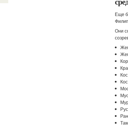
сре
Еще б
Филип
Они с
созре
Жем
Жем
Кор
Кра
Кос
Кос
Мос
Мус
Му
Рус
Ран
Там