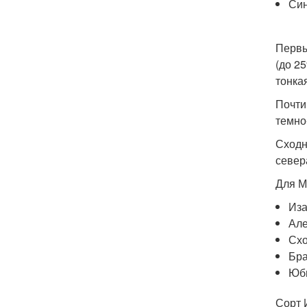
Син
Первы
(до 2
тонка
Почти
темно
Сходн
север
Для М
Иза
Але
Схо
Бра
Юб
Сорт 