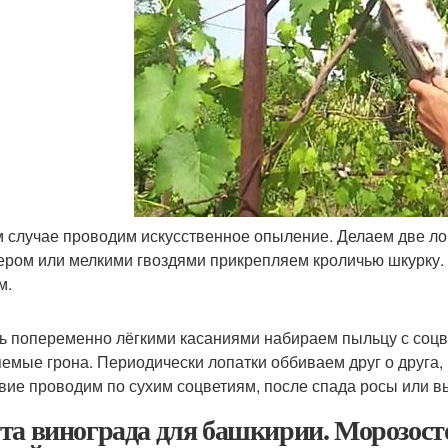
м случае проводим искусственное опыление. Делаем две ло
ером или мелкими гвоздями прикрепляем кроличью шкурку. М
м.
ь попеременно лёгкими касаниями набираем пыльцу с соцв
емые грона. Периодически лопатки оббиваем друг о друга,
вие проводим по сухим соцветиям, после спада росы или 
та винограда для башкирии. Морозосто