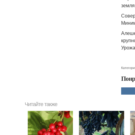
земля
Совер
Миним
Алеше
крупн
Урожа
Категори
Понр
Читайте также