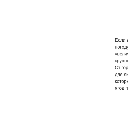
Если 
погод
увели
крупн
От го
для л
котор
ягод п