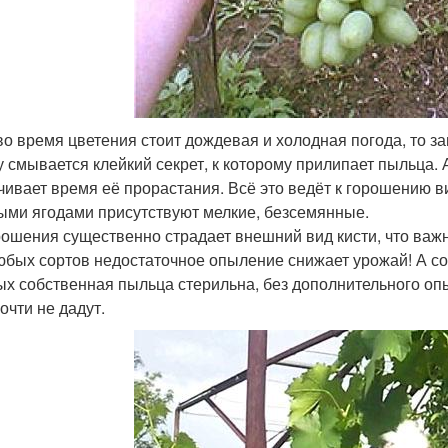
во время цветения стоит дождевая и холодная погода, то з
у смывается клейкий секрет, к которому прилипает пыльца.
чивает время её прорастания. Всё это ведёт к горошению в
ыми ягодами присутствуют мелкие, безсемянные.
рошения существенно страдает внешний вид кисти, что важн
юбых сортов недостаточное опыление снижает урожай! А со
ых собственная пыльца стерильна, без дополнительного оп
очти не дадут.