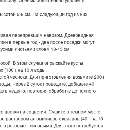
ревесину. Осенью обязательно удаляйте
ысотой 5-8 см. На следующий год из них
кучивая перепревшим навозом. Древовидная
ки в первые год - два после посадки могут
сухими листьями слоем 10-15 см.
росой. В этом случае опрыскайте кусты
 (100 г на 10 л воды.
стой чеснока. Для приготовления возьмите 200 г
оды. Через 2 суток процедите, добавьте 40 г
з в неделю, повторяя обработку до полного
се цветки на соцветии. Сушите в темном месте,
ве раствором алюминиевых квасцов (40 г на 10
и, а розовые - лиловыми. Для этого потребуется