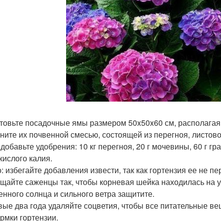
товьте посадочные ямы размером 50x50x60 см, располагая их
ните их почвенной смесью, состоящей из перегноя, листовой 
 добавьте удобрения: 10 кг перегноя, 20 г мочевины, 60 г г
кислого калия.
: избегайте добавления извести, так как гортензия ее не пе
щайте саженцы так, чтобы корневая шейка находилась на у
енного солнца и сильного ветра защитите.
вые два года удаляйте соцветия, чтобы все питательные ве
рмки гортензии.