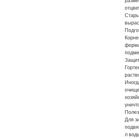
разме
отцве
Стары
вырас
Подго
Корне
форма
подме
Защит
Горте
раств
Иногд
очище
хозяй
уничт
Полез
Для з
подвя
л вод