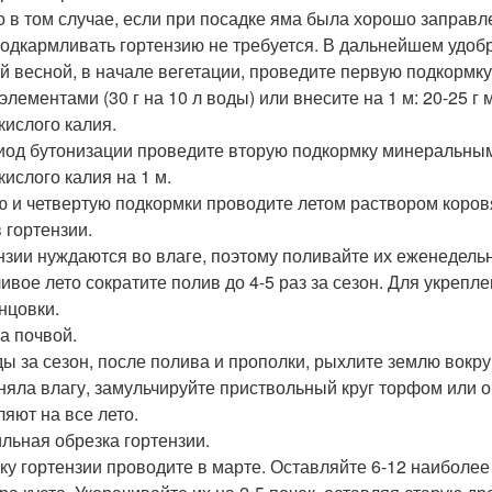
о в том случае, если при посадке яма была хорошо заправ
подкармливать гортензию не требуется. В дальнейшем удоб
й весной, в начале вегетации, проведите первую подкорм
элементами (30 г на 10 л воды) или внесите на 1 м: 20-25 г
кислого калия.
иод бутонизации проведите вторую подкормку минеральными
кислого калия на 1 м.
ю и четвертую подкормки проводите летом раствором коровяк
 гортензии.
нзии нуждаются во влаге, поэтому поливайте их еженедельн
ивое лето сократите полив до 4-5 раз за сезон. Для укрепл
нцовки.
за почвой.
ы за сезон, после полива и прополки, рыхлите землю вокруг
няла влагу, замульчируйте приствольный круг торфом или о
ляют на все лето.
льная обрезка гортензии.
ку гортензии проводите в марте. Оставляйте 6-12 наиболее 