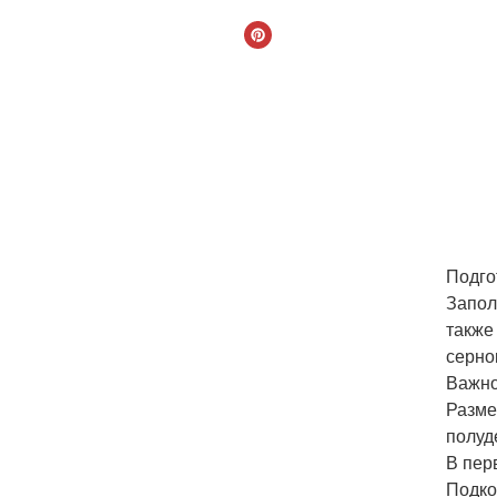
Подго
Запол
также
серно
Важно
Разме
полуд
В пер
Подко