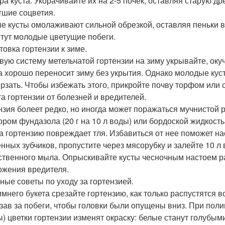
ра куста. Укорачивайте их на 2-5 почек, оставляя старую д
тшие соцветия.
е кусты омолаживают сильной обрезкой, оставляя пеньки в
тут молодые цветущие побеги.
товка гортензии к зиме.
вую систему метельчатой гортензии на зиму укрывайте, о
 хорошо переносит зиму без укрытия. Однако молодые кусти
рзать. Чтобы избежать этого, прикройте почву торфом или 
а гортензии от болезней и вредителей.
нзия болеет редко, но иногда может поражаться мучнистой 
ором фундазола (20 г на 10 л воды) или бордоской жидкостью
а гортензию повреждает тля. Избавиться от нее поможет на
нных зубчиков, пропустите через мясорубку и залейте 10 л в
ственного мыла. Опрыскивайте кусты чесночным настоем ра
ожения вредителя.
ные советы по уходу за гортензией.
имнего букета срезайте гортензию, как только распустятся в
зав за побеги, чтобы головки были опущены вниз. При поли
ы) цветки гортензии изменят окраску: белые станут голубым