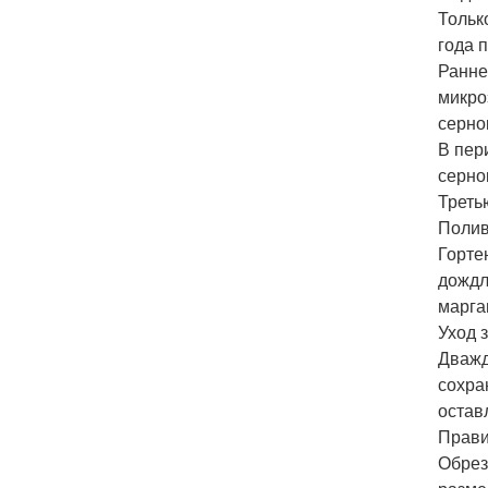
Тольк
года 
Ранне
микро
серно
В пер
серно
Треть
Полив
Горте
дождл
марга
Уход 
Дважд
сохра
остав
Прави
Обрез