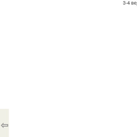
3-4 в
⇦