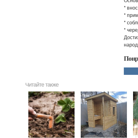
Основ
* вно
* при
* соб
* чер
Дости
народ
Понр
Читайте также