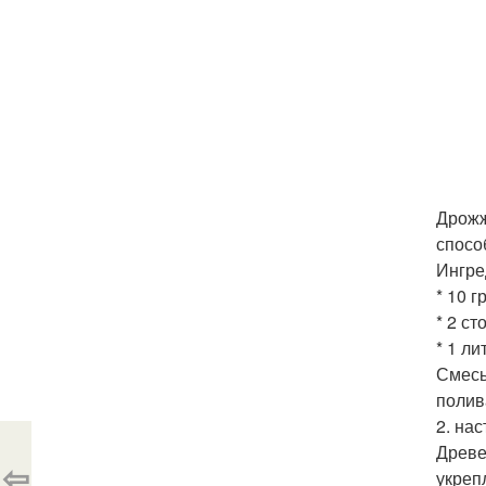
Дрожж
спосо
Ингре
* 10 
* 2 с
* 1 ли
Смесь
полив
2. на
Древе
⇦
укреп