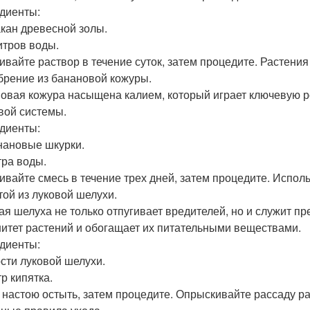
диенты:
такан древесной золы.
литров воды.
ивайте раствор в течение суток, затем процедите. Растения
обрение из банановой кожуры.
овая кожура насыщена калием, который играет ключевую р
вой системы.
диенты:
анановые шкурки.
тра воды.
ивайте смесь в течение трех дней, затем процедите. Испол
стой из луковой шелухи.
ая шелуха не только отпугивает вредителей, но и служит п
итет растений и обогащает их питательными веществами.
диенты:
рсти луковой шелухи.
тр кипятка.
 настою остыть, затем процедите. Опрыскивайте рассаду ра