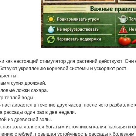
и как настоящий стимулятор для растений действуют. Они
бствуют укреплению корневой системы и ускоряют рост.
диенты:
грамм сухих дрожжей.
толовые ложки сахара.
тр теплой воды.
 настаивается в течение двух часов, после чего разбавляет
а рассады один раз в две недели.
стой из древесной золы.
сная зола является богатым источником калия, кальция и 
лению стеблей, повышая устойчивость рассады к болезням