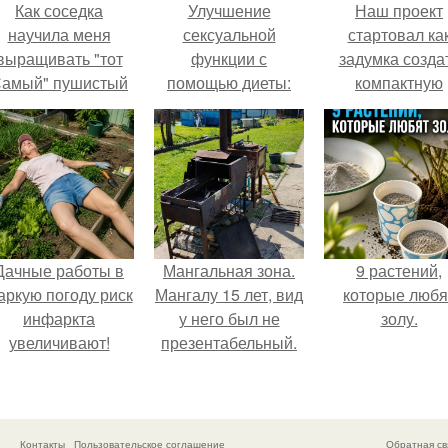
Как соседка
Улучшение
Наш проект
научила меня
сексуальной
стартовал ка
выращивать "тот
функции с
задумка созда
амый" пушистый
помощью диеты:
компактную
укроп.
подход к лечению
беседку для
эректильной
отдыха.
дисфункции
Дачные работы в
Мангальная зона.
9 растений,
аркую погоду риск
Мангалу 15 лет, вид
которые любя
инфаркта
у него был не
золу.
увеличивают!
презентабельный.
Контакты
Пользовательское соглашение
Обратная св