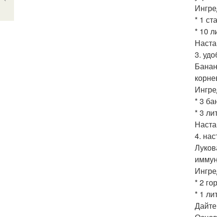
Ингре
* 1 с
* 10 
Наста
3. уд
Банан
корне
Ингре
* 3 б
* 3 ли
Наста
4. на
Луков
иммун
Ингре
* 2 го
* 1 ли
Дайте