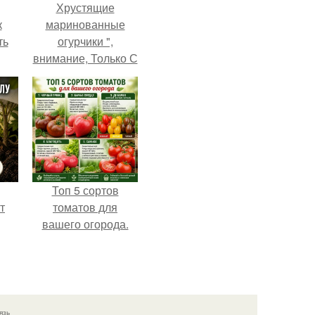
Хрустящие
к
маринованные
ть
огурчики ",
внимание, Только С
Грядки".
Топ 5 сортов
т
томатов для
вашего огорода.
язь